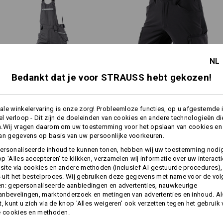
reflecterende biezen in bijpas
llectie e.s.vision wordt
n eenvoudige uitstraling en
Materiaal:
eerde maar slimme zakkeuze.
Bovenmateriaal
65
%
Polyester
/
35
Wasvoorschrift:
Machinewas 60°C
NL
Drogen in droger behoedzaam
Bedankt dat je voor STRAUSS hebt gekozen!
Niet droog reinigen
Piraten­tuinbroek e.s.​motion
Short e.s.​vision stretch,
le winkelervaring is onze zorg! Probleemloze functies, op u afgestemde 
2020
heren
l verloop - Dit zijn de doeleinden van cookies en andere technologieën di
n.Wij vragen daarom om uw toestemming voor het opslaan van cookies en
!!! Seizoensartikel !!! Levering zo
an gegevens op basis van uw persoonlijke voorkeuren.
Dezelfde functies:
Dezelfde functies:
ersonaliseerde inhoud te kunnen tonen, hebben wij uw toestemming nodi
meer
p 'Alles accepteren' te klikken, verzamelen wij informatie over uw interact
ite via cookies en andere methoden (inclusief AI-gestuurde procedures),
Personalisatie:
uit het bestelproces. Wij gebruiken deze gegevens met name voor de vo
n: gepersonaliseerde aanbiedingen en advertenties, nauwkeurige
12
12
nbevelingen, marktonderzoek en metingen van advertenties en inhoud. Als
Zelf vormgeven
t, kunt u zich via de knop 'Alles weigeren' ook verzetten tegen het gebruik
e cookies en methoden.