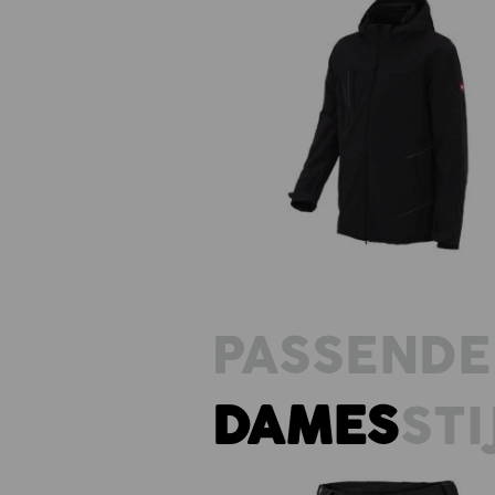
3 in 1 functionele jack e.s.vision
heren
PASSENDE
DAMES
STI