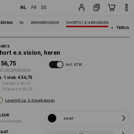
NL
FR
DE
stuk
LEDING
HEREN
WERKBROEKEN
SHORTS | 3/4 BROEKEN
<   
TERUG
60813
hort e.s.vision, heren
 56,75
incl. BTW
cl. verzendkosten
a. 1 stuk:
€ 56,75
a. 5 stuks:
€ 53,12
a. 20 stuks:
€ 50,70
Levertijd ca. 3-5 werkdagen
LEUR
zwart
 uitvoeringen
AAT