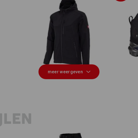
,
S3 
Softshelljack e.s.vision
meer weergeven
JLEN