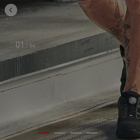
01
/
04