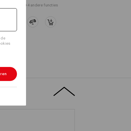
+4 andere functies
 de
ookies
eren