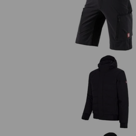
Short e.s.vision stretch, heren
Winter softshelljack e.s.vision