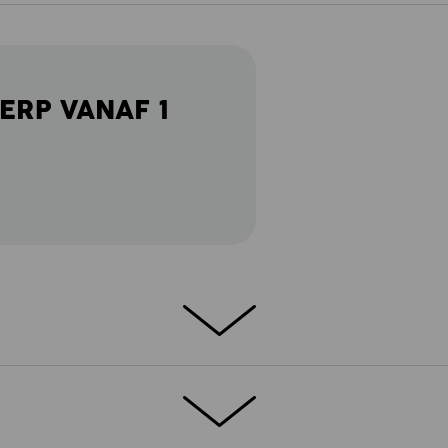
ERP VANAF 1
ar: Lichtheid, comfort en een sportieve
prestaties en functionaliteit, dat was het