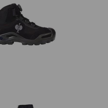
Veiligheidsschoenen e.s. Kastra II
mid