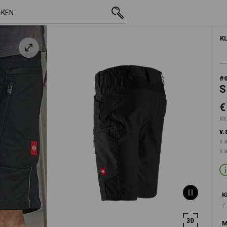
incl. BTW
€ 56,75
44
excl. verzendkosten
K
#
S
€
ex
v.
v.
v.
K
7
M