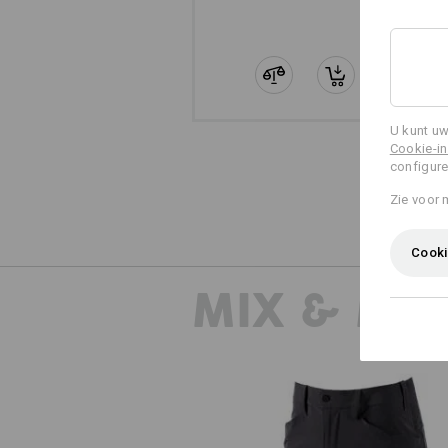
U kunt uw
Cookie-in
configure
Zie voor 
Cooki
MIX & MA