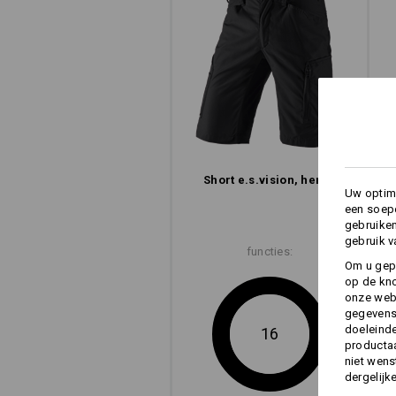
Concentratie op het essentiële: de co
gekenmerkt door een slanke look, ee
minder gewicht dankzij een gereduc
naar de hereshorts
naar de damesshorts
Short e.s.​vision, heren
Uw optima
een soepe
gebruike
gebruik v
functies:
Om u gep
op de kno
onze webs
gegevens 
doeleinde
16
productaa
niet wens
dergelijk