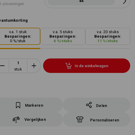
44
0 uitvoeringen
wantumkorting
v.a. 1 stuk
v.a. 5 stuks
v.a. 20 stuks
Besparingen:
Besparingen:
Besparingen:
0
%/
stuk
6
%/
stuks
11
%/
stuks
In de winkelwagen
stuk
Markeren
Delen
Vergelijken
Personaliseren