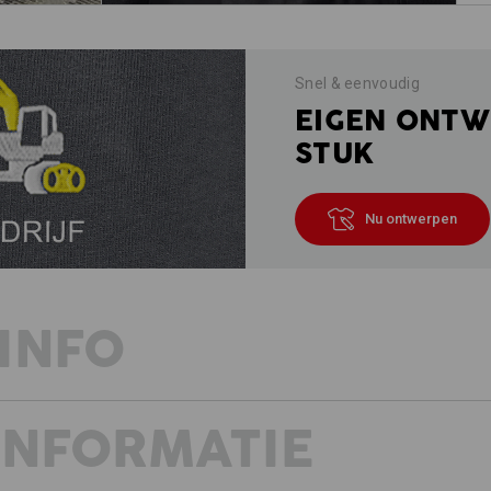
Snel & eenvoudig
EIGEN ONTW
STUK
Nu ontwerpen
INFO
INFORMATIE
ONZE VISIE VOOR DE ZOMER
Drie must-haves voor zomerse-workwe
stijl. En dat gecombineerd met goede 