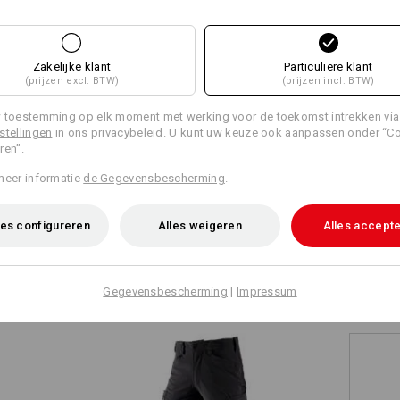
+10 andere functies
+5 andere functies
Zakelijke klant
Particuliere klant
(prijzen excl. BTW)
(prijzen incl. BTW)
 toestemming op elk moment met werking voor de toekomst intrekken via
stellingen
in ons privacybeleid. U kunt uw keuze ook aanpassen onder “C
ren”.
Alle details vergelijken
meer informatie
de Gegevensbescherming
.
es configureren
Alles weigeren
Alles accept
TCH
Gegevensbescherming
|
Impressum