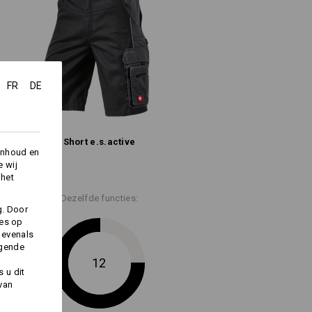
sende kleur
%
Katoen
(ca. 235 g/m²)
Niet bleken
FR
DE
Koud strijken
Short e.s.​active
inhoud en
e wij
 het
lang de voorraad strekt !!!
Dezelfde functies:
g. Door
ies op
 evenals
lgende
12
 u dit
Logoservice
 van