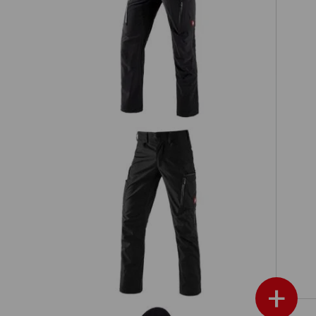
Cargobroek e.s.vision stretch, heren
Werkbroek e.s.vision, heren
+