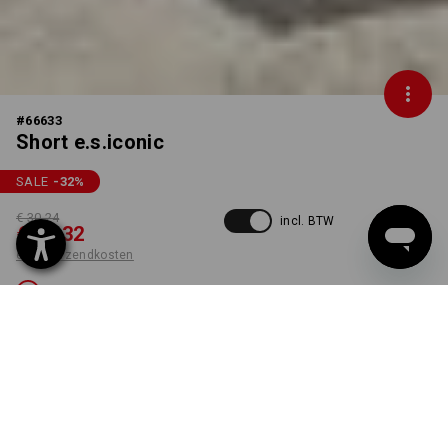
#
66633
Short e.s.iconic
SALE
-32
%
€ 30,24
incl. BTW
€ 20,32
excl. verzendkosten
Niet leverbaar
KLEUR
MAAT
56
kiezen
dolfijngrijs