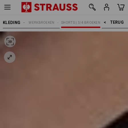
TERUG    >
KLEDING
HEREN
WERKBROEKEN
SHORTS | 3/4 BROEKEN