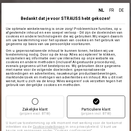
NL
FR
DE
Bedankt dat je voor STRAUSS hebt gekozen!
Uw optimale winkelervaring is onze zorg! Probleemloze functies, op u
afgestemde inhoud en een soepel verloop - Dit zijn de doeleinden van
cookies en andere technologieën die wij gebruiken.Wij vragen daarom
om uw toestemming voor het opslaan van cookies en het gebruik van
gegevens op basis van uw persoonlijke voorkeuren.
Om u gepersonaliseerde inhoud te kunnen tonen, hebben wij uw
toestemming nodig. Door op de knop 'Alles accepteren' te klikken,
verzamelen wij informatie over uw interacties op onze website via
cookies en andere methoden (inclusief AI-gestuurde procedures),
evenals gegevens uit het bestelproces. Wij gebruiken deze gegevens
met name voor de volgende doeleinden: gepersonaliseerde
aanbiedingen en advertenties, nauwkeurige productaanbevelingen,
marktonderzoek en metingen van advertenties en inhoud. Als u dit niet
wenst, kunt u zich via de knop 'Alles weigeren' ook verzetten tegen het
gebruik van dergelijke cookies en methoden.
Zakelijke klant
Particuliere klant
(prijzen excl. BTW)
(prijzen incl. BTW)
U kunt uw toestemming op elk moment met werking voor de toekomst
intrekken via de
Cookie-instellingen
in ons privacybeleid. U kunt uw
keuze ook aanpassen onder “Cookies configureren”.