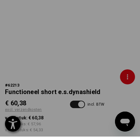
#
62213
Functioneel short e.s.dynashield
€ 60,38
incl. BTW
excl. verzendkosten
v.a. 1 stuk:
€ 60,38
v.a. 3 stuks:
€ 57,96
v.a. 10 stuks:
€ 54,33