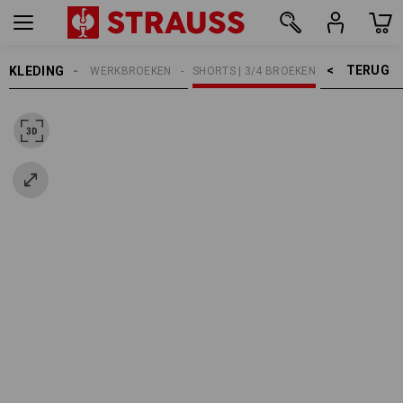
TERUG    >
KLEDING
HEREN
WERKBROEKEN
SHORTS | 3/4 BROEKEN