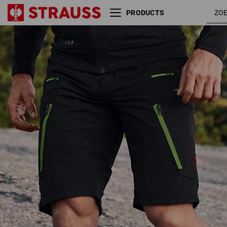
PRODUCTS
e.s. Functionele short
zwart /
Superlite
neon
groen