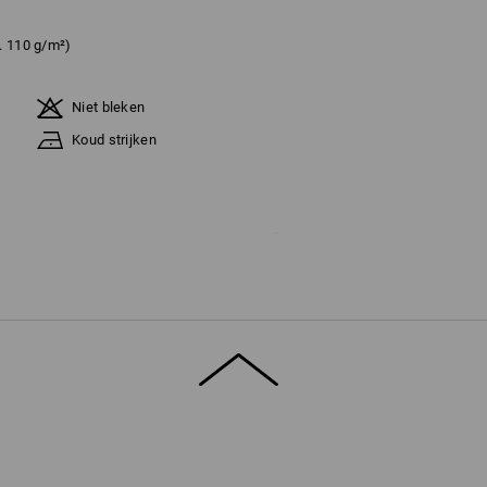
. 110 g/m²)
Niet bleken
Koud strijken
 de voorraad strekt !!!