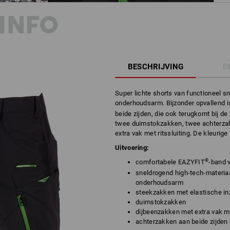
INFO
BESCHRIJVING
D
Super lichte shorts van functioneel s
onderhoudsarm. Bijzonder opvallend 
beide zijden, die ook terugkomt bij d
twee duimstokzakken, twee achterzak
extra vak met ritssluiting. De kleurig
Uitvoering:
®
comfortabele EAZYFIT
-band 
sneldrogend high-tech-materiaa
onderhoudsarm
steekzakken met elastische i
duimstokzakken
dijbeenzakken met extra vak me
achterzakken aan beide zijden 