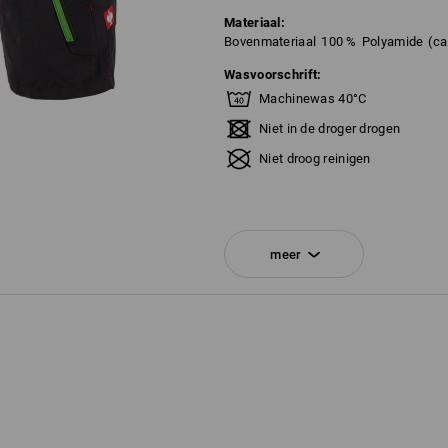
Materiaal:
Bovenmateriaal
100
%
Polyamide
(ca
Wasvoorschrift:
Machinewas 40°C
Niet in de droger drogen
Niet droog reinigen
!!! Seizoensartikel !!! Levering zolang
meer
Personalisatie:
Logoservice