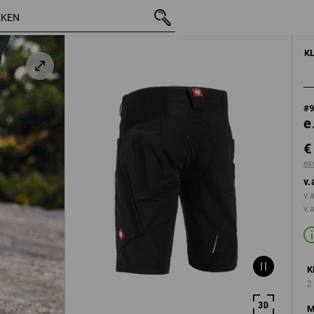
incl. BTW
€ 56,75
44
excl. verzendkos
K
#
e
€
ex
v.
v.
v.
K
2
M