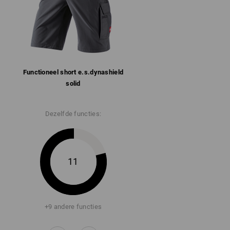
Functioneel short e.s.​dynashield
solid
Dezelfde functies:
11
+9 andere functies