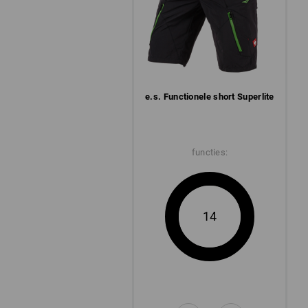
e.s. Functionele short Superlite
functies:
14