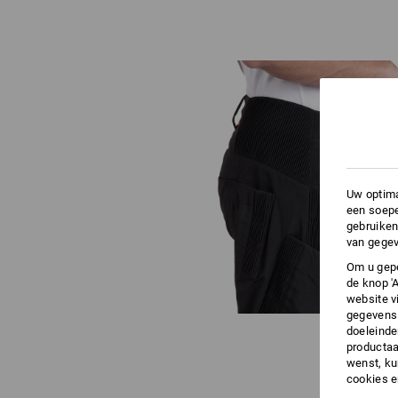
Uw optima
een soepe
gebruiken
van gegev
Om u gepe
de knop '
website v
gegevens 
doeleinde
productaa
wenst, kun
cookies 