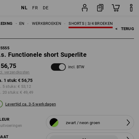
NL
FR
DE
ten
stuk
LEDING
HEREN
WERKBROEKEN
SHORTS | 3/4 BROEKEN
<   
TERUG
95555
.s. Functionele short Superlite
 56,75
incl. BTW
cl. verzendkosten
a. 1 stuk:
€ 56,75
a. 5 stuks:
€ 53,12
a. 20 stuks:
€ 49,49
Levertijd ca. 3-5 werkdagen
LEUR
zwart / neon groen
 uitvoeringen
AAT