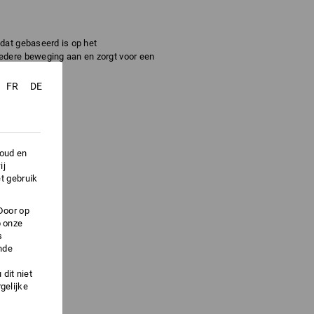
 dat gebaseerd is op het
 iedere beweging aan en zorgt voor een
weegt!
FR
DE
houd en
ij
t gebruik
Door op
p onze
s
nde
dit niet
gelijke