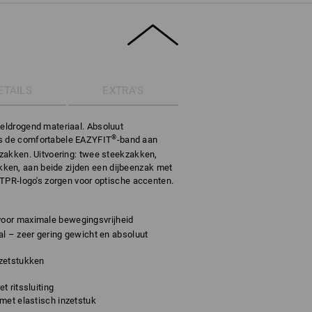
ETAILS
EXTRA'S
neldrogend materiaal. Absoluut
®
is de comfortabele EAZYFIT
-band aan
e zakken. Uitvoering: twee steekzakken,
ken, aan beide zijden een dijbeenzak met
e TPR-logo's zorgen voor optische accenten.
voor maximale bewegingsvrijheid
l – zeer gering gewicht en absoluut
nzetstukken
t ritssluiting
met elastisch inzetstuk