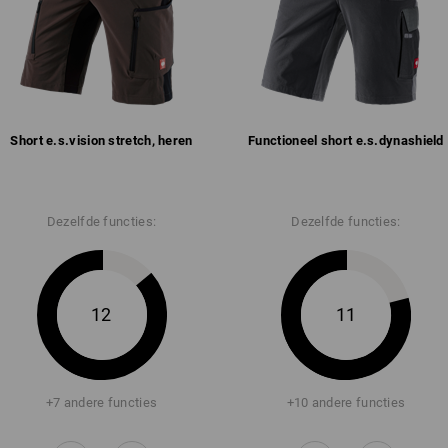
Short e.s.​vision stretch, heren
Functioneel short e.s.​dynashield
Dezelfde functies:
Dezelfde functies:
12
11
+7 andere functies
+10 andere functies