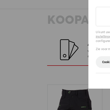
KOOPADVI
U kunt uw
instelling
configure
ALTERNATI
Zie voor 
Vergelijk het h
alternatieven
Cooki