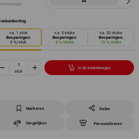
44
 uitvoeringen
antumkorting
v.a. 1 stuk
v.a. 5 stuks
v.a. 20 stuks
Besparingen:
Besparingen:
Besparingen:
0
%/
stuk
6
%/
stuks
13
%/
stuks
In de winkelwagen
stuk
Markeren
Delen
Vergelijken
Personaliseren