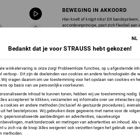
BEWEGING IN AKKOORD
Hier knelt of knijpt niks! Dit bandsysteem,
accordeonprincipe, past zich flexibel aan
perfecte pasvorm. Dit is onze band die be
NL
Bedankt dat je voor STRAUSS hebt gekozen!
le winkelervaring is onze zorg! Probleemloze functies, op u afgestemde in
l verloop - Dit zijn de doeleinden van cookies en andere technologieën die w
.Wij vragen daarom om uw toestemming voor het opslaan van cookies en he
ens op basis van uw persoonlijke voorkeuren.
rsonaliseerde inhoud te kunnen tonen, hebben wij uw toestemming nodig. 
Alles accepteren' te klikken, verzamelen wij informatie over uw interacties o
ia cookies en andere methoden (inclusief AI-gestuurde procedures), evenal
uit het bestelproces. Wij gebruiken deze gegevens met name voor de volge
n: gepersonaliseerde aanbiedingen en advertenties, nauwkeurige
nbevelingen, marktonderzoek en metingen van advertenties en inhoud. Als u 
t u zich via de knop 'Alles weigeren' ook verzetten tegen het gebruik van der
en methoden.