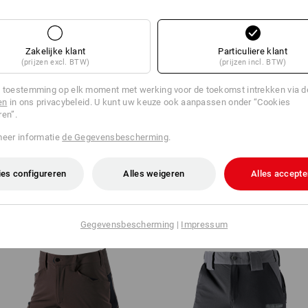
ES
Zakelijke klant
Particuliere klant
(prijzen excl. BTW)
(prijzen incl. BTW)
 toestemming op elk moment met werking voor de toekomst intrekken via 
en
in ons privacybeleid. U kunt uw keuze ook aanpassen onder “Cookies
ren”.
EVEN VINDEN
BROEK
meer informatie
de Gegevensbescherming
.
uidige artikel met de beste
In 3 sta
es configureren
Alles weigeren
Alles accepte
Gegevensbescherming
|
Impressum