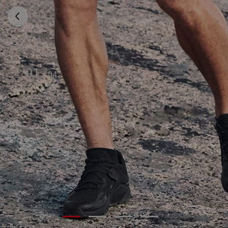
01
/
04