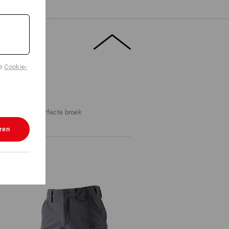
de
Cookie-
ZOEKER
ppen naar de perfecte broek
ren