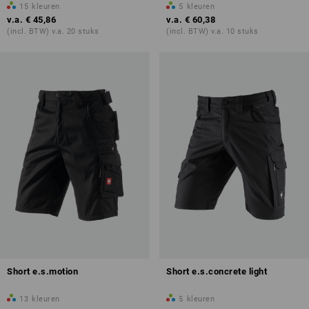
15
kleuren
5
kleuren
v.a.
€ 45,86
v.a.
€ 60,38
(incl. BTW) v.a. 20 stuks
(incl. BTW) v.a. 10 stuks
Short e.s.motion
Short e.s.concrete light
13
kleuren
5
kleuren