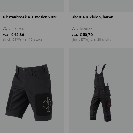
Piratenbroek e.s.motion 2020
Short e.s.vision, heren
6
kleuren
7
kleuren
v.a.
€ 62,80
v.a.
€ 50,70
(incl. BTW) v.a. 10 stuks
(incl. BTW) v.a. 20 stuks