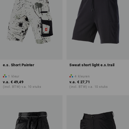
e.s. Short Painter
Sweat short light e.s.trail
1
kleur
4
kleuren
v.a.
€ 49,49
v.a.
€ 27,71
(incl. BTW) v.a. 10 stuks
(incl. BTW) v.a. 10 stuks