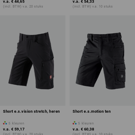
v.a.
€ 44,65
v.a.
€ 54,33
(incl. BTW) v.a. 20 stuks
(incl. BTW) v.a. 10 stuks
Short e.s.vision stretch, heren
Short e.s.motion ten
5
kleuren
5
kleuren
v.a.
€ 59,17
v.a.
€ 60,38
(incl. BTW) v.a. 20 stuks
(incl. BTW) v.a. 10 stuks