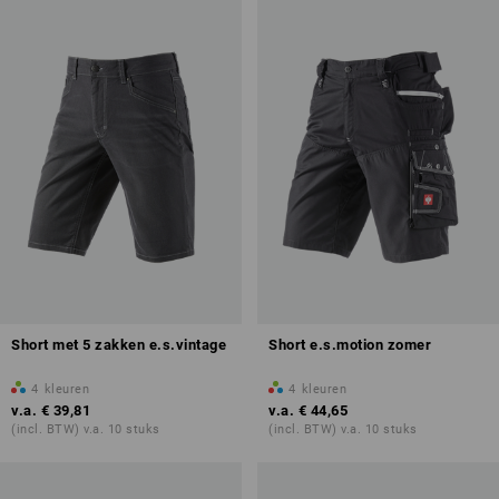
Short met 5 zakken e.s.vintage
Short e.s.motion zomer
4
kleuren
4
kleuren
v.a.
€ 39,81
v.a.
€ 44,65
(incl. BTW) v.a. 10 stuks
(incl. BTW) v.a. 10 stuks