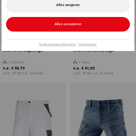
Alles weigeren
Alles accepteren
Gegevensbescherming
|
Impressum
Short e.s.roughtough
Short e.s.camouflage
3
kleuren
1
kleur
v.a.
€ 50,70
v.a.
€ 41,02
(incl. BTW) v.a. 10 stuks
(incl. BTW) v.a. 20 stuks