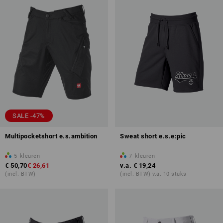
SALE -47%
Multipocketshort e.s.ambition
Sweat short e.s.e:pic
5
kleuren
7
kleuren
€ 50,70
€ 26,61
v.a.
€ 19,24
(incl. BTW)
(incl. BTW) v.a. 10 stuks