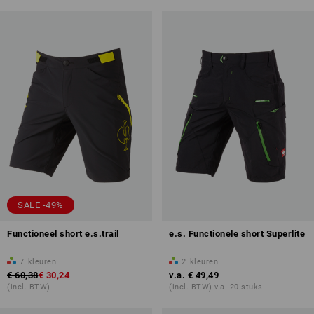
SALE -49%
Functioneel short e.s.trail
e.s. Functionele short Superlite
7
kleuren
2
kleuren
€ 60,38
€ 30,24
v.a.
€ 49,49
(incl. BTW)
(incl. BTW) v.a. 20 stuks