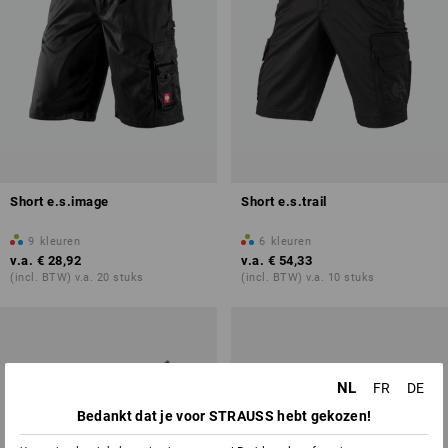
Short e.s.image
Short e.s.trail
9
kleuren
6
kleuren
v.a.
€ 28,92
v.a.
€ 54,33
(incl. BTW) v.a. 20 stuks
(incl. BTW) v.a. 10 stuks
NL
FR
DE
Bedankt dat je voor STRAUSS hebt gekozen!