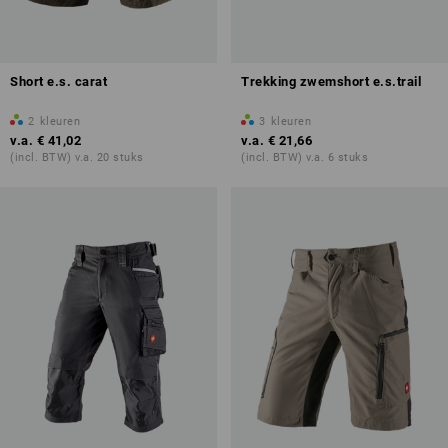
Short e.s. carat
Trekking zwemshort e.s.trail
2
kleuren
3
kleuren
v.a.
€ 41,02
v.a.
€ 21,66
(incl. BTW) v.a. 20 stuks
(incl. BTW) v.a. 6 stuks