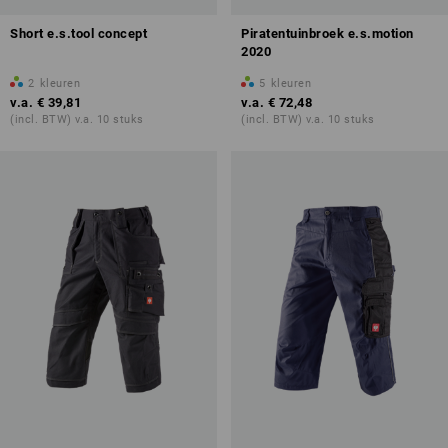
Short e.s.tool concept
Piratentuinbroek e.s.motion
2020
2
kleuren
5
kleuren
v.a.
€ 39,81
v.a.
€ 72,48
(incl. BTW) v.a. 10 stuks
(incl. BTW) v.a. 10 stuks