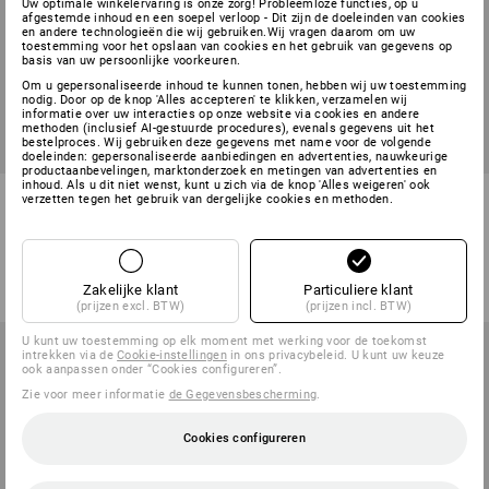
Uw optimale winkelervaring is onze zorg! Probleemloze functies, op u
afgestemde inhoud en een soepel verloop - Dit zijn de doeleinden van cookies
en andere technologieën die wij gebruiken.Wij vragen daarom om uw
toestemming voor het opslaan van cookies en het gebruik van gegevens op
basis van uw persoonlijke voorkeuren.
Om u gepersonaliseerde inhoud te kunnen tonen, hebben wij uw toestemming
nodig. Door op de knop 'Alles accepteren' te klikken, verzamelen wij
informatie over uw interacties op onze website via cookies en andere
methoden (inclusief AI-gestuurde procedures), evenals gegevens uit het
bestelproces. Wij gebruiken deze gegevens met name voor de volgende
doeleinden: gepersonaliseerde aanbiedingen en advertenties, nauwkeurige
productaanbevelingen, marktonderzoek en metingen van advertenties en
inhoud. Als u dit niet wenst, kunt u zich via de knop 'Alles weigeren' ook
Cargoshort e.s.motion ten
e.s. Short Pixel
verzetten tegen het gebruik van dergelijke cookies en methoden.
zomer
6
kleuren
2
kleuren
v.a.
€ 54,33
v.a.
€ 45,86
(incl. BTW) v.a. 10 stuks
(incl. BTW) v.a. 10 stuks
Zakelijke klant
Particuliere klant
(prijzen excl. BTW)
(prijzen incl. BTW)
U kunt uw toestemming op elk moment met werking voor de toekomst
intrekken via de
Cookie-instellingen
in ons privacybeleid. U kunt uw keuze
ook aanpassen onder “Cookies configureren”.
Zie voor meer informatie
de Gegevensbescherming
.
Cookies configureren