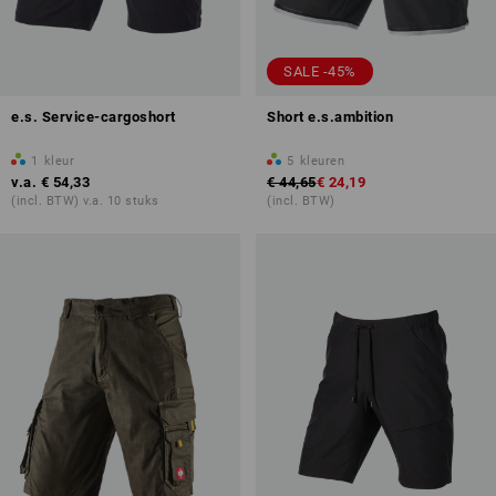
SALE -45%
e.s. Service-cargoshort
Short e.s.ambition
1
kleur
5
kleuren
v.a.
€ 54,33
€ 44,65
€ 24,19
(incl. BTW) v.a. 10 stuks
(incl. BTW)