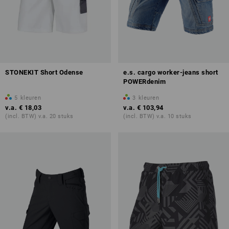
STONEKIT Short Odense
e.s. cargo worker-jeans short
POWERdenim
5
kleuren
3
kleuren
v.a.
€ 18,03
v.a.
€ 103,94
(incl. BTW) v.a. 20 stuks
(incl. BTW) v.a. 10 stuks