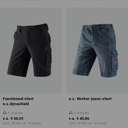
Functioneel short
e.s. Worker-jeans-short
e.s.dynashield
9
kleuren
4
kleuren
v.a.
€ 54,33
v.a.
€ 45,86
(incl. BTW) v.a. 10 stuks
(incl. BTW) v.a. 10 stuks