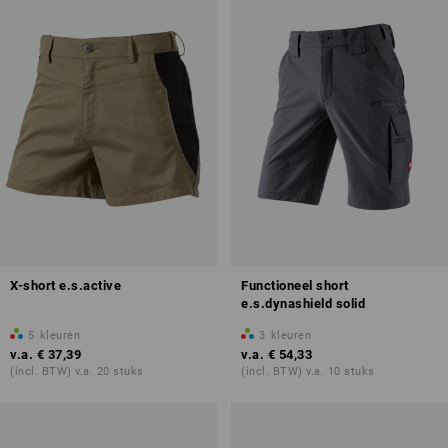
X-short e.s.active
Functioneel short
e.s.dynashield solid
5
kleuren
3
kleuren
v.a.
€ 37,39
v.a.
€ 54,33
(incl. BTW) v.a. 20 stuks
(incl. BTW) v.a. 10 stuks