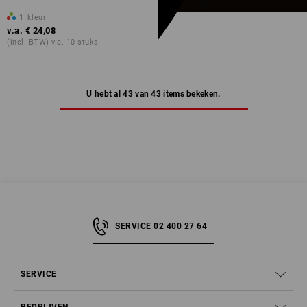
1
kleur
v.a.
€ 24,08
(incl. BTW) v.a. 10 stuks
U hebt al 43 van 43 items bekeken.
SERVICE 02 400 27 64
SERVICE