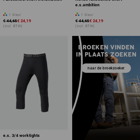
e.s.ambition
1
kleur
1
kleur
€ 44,65
€ 24,19
€ 44,65
€ 24,19
(incl. BTW)
(incl. BTW)
BROEKEN VINDEN
IN PLAATS ZOEKEN
naar de broekzoeker
e.s. 3/4 worktights