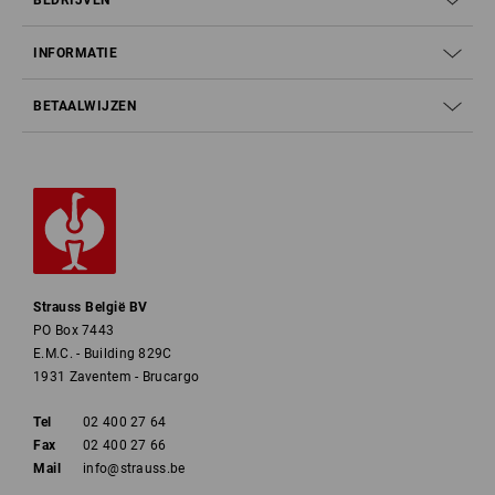
BEDRIJVEN
INFORMATIE
BETAALWIJZEN
Strauss België BV
PO Box 7443
E.M.C. - Building 829C
1931 Zaventem - Brucargo
Tel
02 400 27 64
Fax
02 400 27 66
Mail
info@strauss.be