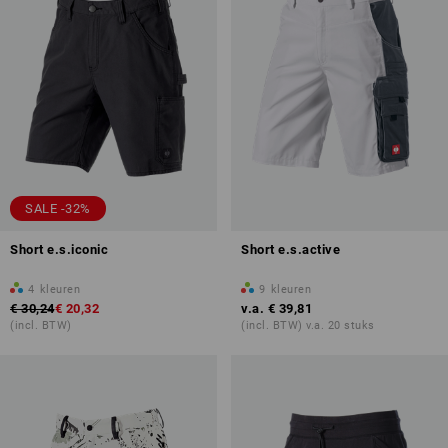
SALE -32%
Short e.s.iconic
Short e.s.active
4
kleuren
9
kleuren
€ 30,24
€ 20,32
v.a.
€ 39,81
(incl. BTW)
(incl. BTW) v.a. 20 stuks