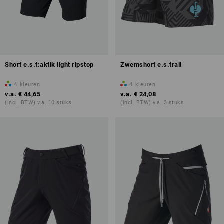
Short e.s.t:aktik light ripstop
Zwemshort e.s.trail
4
kleuren
4
kleuren
v.a.
€ 44,65
v.a.
€ 24,08
(incl. BTW) v.a. 10 stuks
(incl. BTW) v.a. 3 stuks