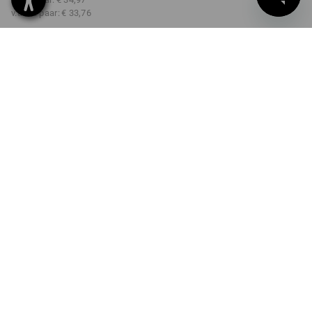
v.a. 12 paar:
€ 33,76
Levertijd ca. 3-5 werkdagen
KLEUR
MAAT
7
kiezen
kiezen
zwart
Kwantumkorting
v.a. 1 paar
v.a. 3 paar
v.a. 12 paar
Besparingen:
Besparingen:
Besparingen:
0
%/
paar
3
%/
paar
7
%/
paar
paar