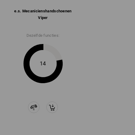
e.s. Mecaniciens­handschoenen
Viper
Dezelfde functies:
14