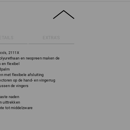
ETAILS
EXTRA'S
co's, 2111X
polyurethaan en neopreen maken de
en flexibel
ndpalm
 met flexibele afsluiting
ctoren op de hand- en vingerrug
tussen de vingers
vaste naden
en uittrekken
hte tot middelzware