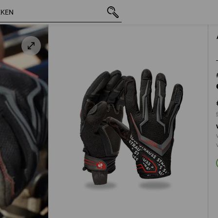
/
incl. BTW
€ 25,29
7
excl. verzendkost