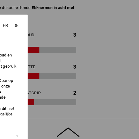
de desbetreffende
EN-normen in acht met
FR
DE
3
KOUD
houd en
ij
3
t gebruik
HITTE
Door op
p onze
s
2
NATGRIP
nde
dit niet
gelijke