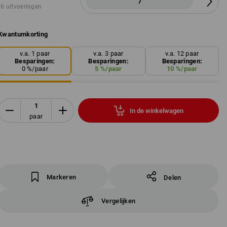
7
6 uitvoeringen
Kwantumkorting
v.a. 1 paar
v.a. 3 paar
v.a. 12 paar
Besparingen:
Besparingen:
Besparingen:
0
%/
paar
5
%/
paar
10
%/
paar
In de winkelwagen
paar
Markeren
Delen
Vergelijken