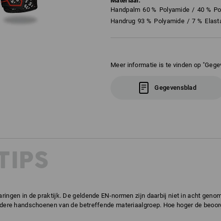
Materiaal:
Handpalm
60
%
Polyamide
/
40
%
Po
Handrug
93
%
Polyamide
/
7
%
Elast
Meer informatie is te vinden op "Gege
Gegevensblad
TIPS
ringen in de praktijk. De geldende EN-normen zijn daarbij niet in acht gen
ndere handschoenen van de betreffende materiaalgroep. Hoe hoger de beoorde