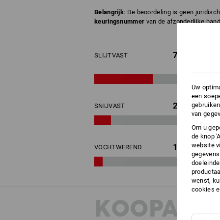
Belangrijk
: De beoordeling is geen juridis
keuringsnummer
van de afzonderlijke hand
7
SLIJTVAST
Uw optima
een soepe
2
gebruiken
SNIJVAST
van gegev
Om u gepe
de knop '
website v
1
VOCHTWEREND
gegevens 
doeleinde
productaa
wenst, kun
cookies 
KOOPADVI