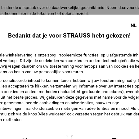
ch bindende uitspraak over de daadwerkelijke geschiktheid. Neem daarvoor 
schoenen hier in de tekst van het detailaanzicht.
NL
5
0
Bedankt dat je voor STRAUSS hebt gekozen!
ADEMEND EFFECT
CHEMISCHE
BESCHERMING
le winkelervaring is onze zorg! Probleemloze functies, op u afgestemde in
l verloop - Dit zijn de doeleinden van cookies en andere technologieën die w
5
2
.Wij vragen daarom om uw toestemming voor het opslaan van cookies en he
FIJNGEVOELIG
VET/OLIE
ens op basis van uw persoonlijke voorkeuren.
rsonaliseerde inhoud te kunnen tonen, hebben wij uw toestemming nodig. 
Alles accepteren' te klikken, verzamelen wij informatie over uw interacties o
ia cookies en andere methoden (inclusief AI-gestuurde procedures), evenal
2
4
PRIKVAST
SCHEURBESTENDIG
uit het bestelproces. Wij gebruiken deze gegevens met name voor de volge
n: gepersonaliseerde aanbiedingen en advertenties, nauwkeurige
nbevelingen, marktonderzoek en metingen van advertenties en inhoud. Als u 
t u zich via de knop 'Alles weigeren' ook verzetten tegen het gebruik van der
en methoden.
ES