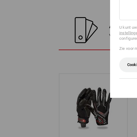
ALTERNATI
U kunt uw
instelling
Vergelijk het h
configure
Zie voor 
Cooki