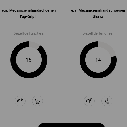
e.s. Mecaniciens­handschoenen
e.s. Mecaniciens­handschoenen
Top-Grip II
Sierra
Dezelfde functies:
Dezelfde functies:
16
14