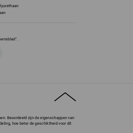
lyurethaan
aan
vensblad".
omen. Beoordeeld zijn de eigenschappen van
ling, hoe beter de geschiktheid voor dit