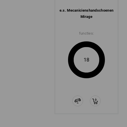
e.s. Mecaniciens­handschoenen
Mirage
functies:
18