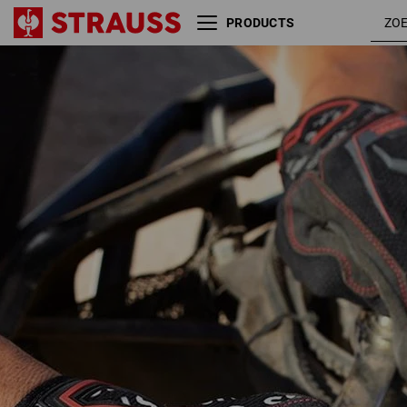
PRODUCTS
e.s.
zwart 
Mecanicienshandschoenen
rood
Mirage