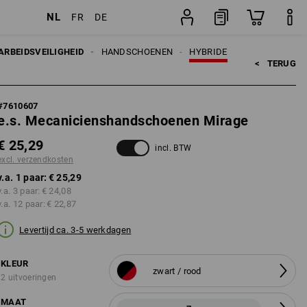
NL
FR
DE
en
paar
ARBEIDSVEILIGHEID
HANDSCHOENEN
HYBRIDE
<   
TERUG
#
7610607
e.s. Mecanicienshandschoenen Mirage
€ 25,29
incl. BTW
excl. verzendkosten
v.a. 1 paar:
€ 25,29
v.a. 3 paar:
€ 24,08
v.a. 12 paar:
€ 22,87
Levertijd ca. 3-5 werkdagen
KLEUR
zwart / rood
2 uitvoeringen
MAAT