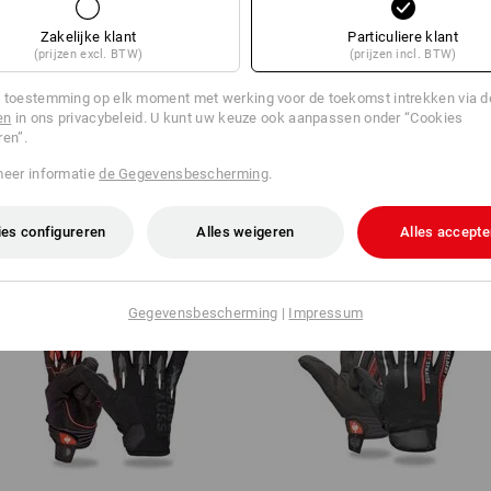
Zakelijke klant
Particuliere klant
(prijzen excl. BTW)
(prijzen incl. BTW)
EVEN VINDEN
 toestemming op elk moment met werking voor de toekomst intrekken via 
en
in ons privacybeleid. U kunt uw keuze ook aanpassen onder “Cookies
uidige artikel met de beste alternatieven
ren”.
meer informatie
de Gegevensbescherming
.
es configureren
Alles weigeren
Alles accepte
Gegevensbescherming
|
Impressum