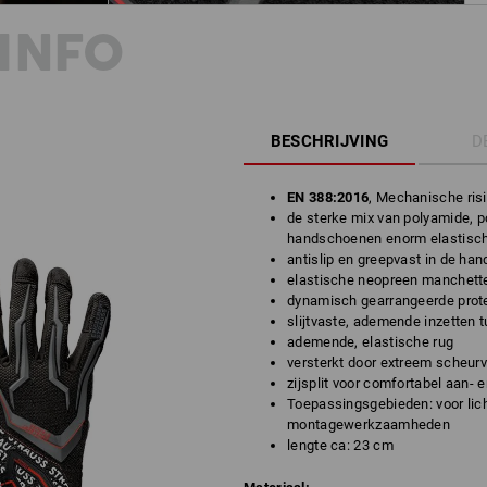
INFO
BESCHRIJVING
D
EN 388:2016
, Mechanische risi
de sterke mix van polyamide, 
handschoenen enorm elastisch 
antislip en greepvast in de ha
elastische neopreen manchetten
dynamisch gearrangeerde prote
slijtvaste, ademende inzetten 
ademende, elastische rug
versterkt door extreem scheur
zijsplit voor comfortabel aan- 
Toepassingsgebieden: voor lic
montagewerkzaamheden
lengte ca: 23 cm