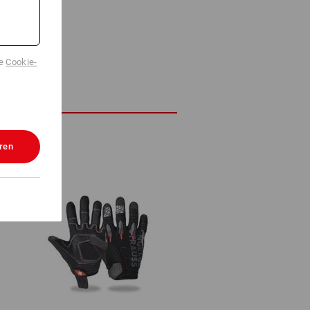
de
Cookie-
ren