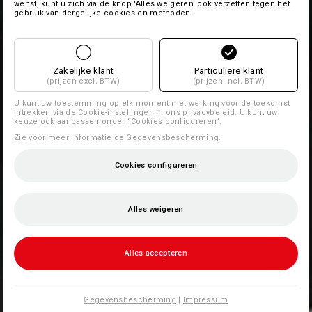
wenst, kunt u zich via de knop 'Alles weigeren' ook verzetten tegen het
gebruik van dergelijke cookies en methoden.
Zakelijke klant
Particuliere klant
(prijzen excl. BTW)
(prijzen incl. BTW)
U kunt uw toestemming op elk moment met werking voor de toekomst
intrekken via de
Cookie-instellingen
in ons privacybeleid. U kunt uw
keuze ook aanpassen onder “Cookies configureren”.
Zie voor meer informatie
de Gegevensbescherming
.
Cookies configureren
Alles weigeren
Alles accepteren
Gegevensbescherming
|
Impressum