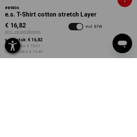
#
89836
e.s. T-Shirt cotton stretch Layer
€ 16,82
incl. BTW
excl. verzendkosten
v.a. 1 stuk:
€ 16,82
v.a. 5 stuks:
€ 15,61
v.a. 30 stuks:
€ 14,40
Levertijd ca. 3-5 werkdagen
KLEUR
MAAT
XS
kiezen
kiezen
zwart / cement
Kwantumkorting
v.a. 1 stuk
v.a. 5 stuks
v.a. 30 stuks
Besparingen:
Besparingen:
Besparingen: