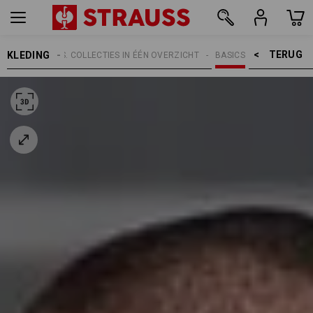
TERUG    >
KLEDING
RWERPEN
E.S. COLLECTIES IN ÉÉN OVERZICHT
BASICS