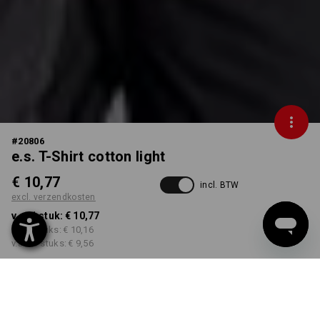
#
20806
e.s. T-Shirt cotton light
€ 10,77
incl. BTW
excl. verzendkosten
v.a. 1 stuk:
€ 10,77
v.a. 3 stuks:
€ 10,16
v.a. 10 stuks:
€ 9,56
Levertijd ca. 3-5 werkdagen
KLEUR
MAAT