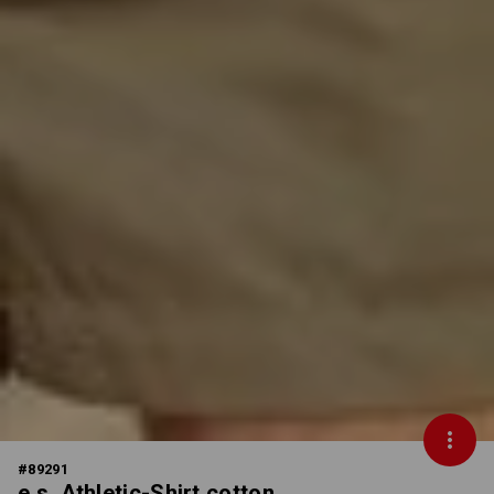
#
89291
e.s. Athletic-Shirt cotton