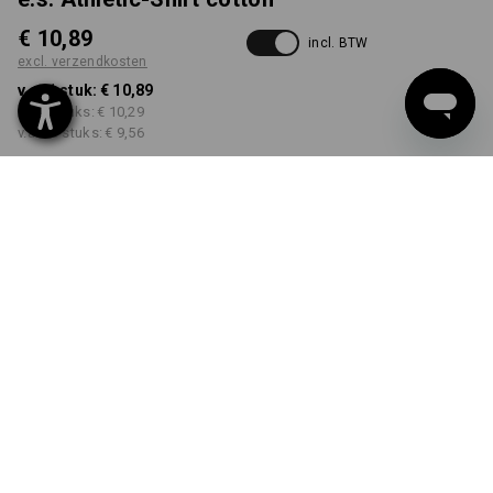
€ 10,89
incl. BTW
excl. verzendkosten
v.a. 1 stuk:
€ 10,89
v.a. 5 stuks:
€ 10,29
v.a. 30 stuks:
€ 9,56
Levertijd ca. 3-5 werkdagen
KLEUR
MAAT
S
kiezen
kiezen
zwart
Kwantumkorting
v.a. 1 stuk
v.a. 5 stuks
v.a. 30 stuks
Besparingen:
Besparingen:
Besparingen:
0
%/
stuk
6
%/
stuks
12
%/
stuks