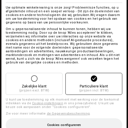
Uw optimale winkelervaring is onze zorg! Probleemloze functies, op u
afgestemde inhoud en een soepel verloop - Dit zijn de doeleinden van
cookies en andere technologieën die wij gebruiken.Wij vragen daarom
om uw toestemming voor het opslaan van cookies en het gebruik van
gegevens op basis van uw persoonlijke voorkeuren.
Om u gepersonaliseerde inhoud te kunnen tonen, hebben wij uw
toestemming nodig. Door op de knop 'Alles accepteren' te klikken,
verzamelen wij informatie over uw interacties op onze website via
cookies en andere methoden (inclusief AI-gestuurde procedures),
evenals gegevens uit het bestelproces. Wij gebruiken deze gegevens
met name voor de volgende doeleinden: gepersonaliseerde
aanbiedingen en advertenties, nauwkeurige productaanbevelingen,
marktonderzoek en metingen van advertenties en inhoud. Als u dit niet
wenst, kunt u zich via de knop 'Alles weigeren' ook verzetten tegen het
gebruik van dergelijke cookies en methoden.
Zakelijke klant
Particuliere klant
(prijzen excl. BTW)
(prijzen incl. BTW)
U kunt uw toestemming op elk moment met werking voor de toekomst
intrekken via de
Cookie-instellingen
in ons privacybeleid. U kunt uw
keuze ook aanpassen onder “Cookies configureren”.
Zie voor meer informatie
de Gegevensbescherming
.
Cookies configureren