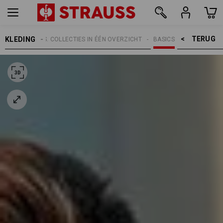
TERUG    >
KLEDING
RWERPEN
E.S. COLLECTIES IN ÉÉN OVERZICHT
BASICS