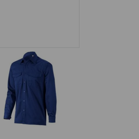
rkhemden e.s.classic, lange mouw