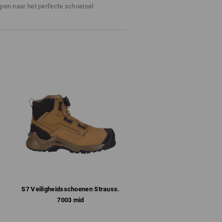
ppen naar het perfecte schoeisel
ankzij gesloten schoenriemconstructie
e en uitneembare binnenzool
le flexibiliteit, stabiliteit en demping
 beschermt bovendien tegen slijtage en
UR-zool en conform SRC met zelfreinigend
fbestendig en hittebestendig tot 200°C
t functionele sokken. Katoenen sokken
n daarentegen voeren het vocht van de
ocht in de volgende stap door het ademende
 uit de schoen getransporteerd. Het
kt daarom alleen met ademende sokken.
e sokken en ademend schoeisel
iten. Zo kan het principe ademend
S7 Veiligheids­schoenen Strauss.​
7003 mid