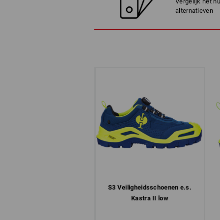
Vergelijk het h
alternatieven
S3 Veiligheids­schoenen e.s.
Kastra II low