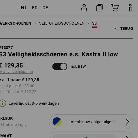
NL
FR
DE
osten
paar
WERKSCHOENEN
VEILIGHEIDSSCHOENEN
S3
<   
TERUG
#
93377
S3 Veiligheidsschoenen e.s. Kastra II low
€ 129,35
incl. BTW
excl. verzendkosten
v.a. 1 paar:
€ 129,35
v.a. 3 paar:
€ 123,30
v.a. 10 paar:
€ 117,25
Levertijd ca. 3-5 werkdagen
KLEUR
korenblauw / signaalgeel
11 uitvoeringen
MAAT