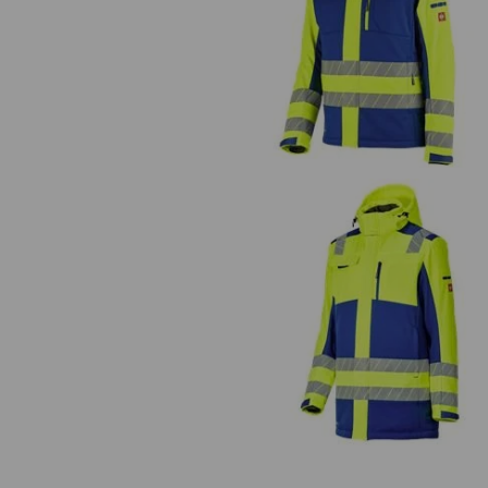
Veiligheids winter-softshelljac
e.s.motion 24/7
Veiligheids-softshellwinterpark
e.s.motion 24/7