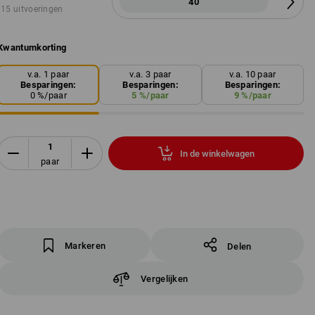
40
15 uitvoeringen
Kwantumkorting
v.a. 1 paar
v.a. 3 paar
v.a. 10 paar
Besparingen:
Besparingen:
Besparingen:
0
%/
paar
5
%/
paar
9
%/
paar
In de winkelwagen
paar
Markeren
Delen
Vergelijken