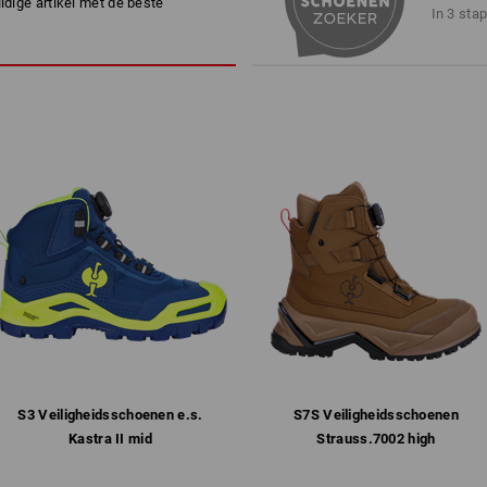
uidige artikel met de beste
ademende mesh-voering
In 3 sta
uitvoering vrij van leer
geen binnendringen van vuil d
volledige, anatomisch gevormd
®
biocage
tussenzool voor optima
flexibel, verhoogd zoolrooster
schokken
slijtvaste, slipvaste rubber/P
profiel, antistatisch, brandsto
Gewicht: ca.
770
gram bij maat
44
Ademende schoenen werken alleen me
houden vocht vast. Functionele sokke
voet af naar buiten. Daar wordt het v
schoen-membraan op effectieve wijze
principe van ademende schoenen wer
Alleen de combinatie van functionel
transporteert zweet effectief naar bu
S3 Veiligheids­schoenen e.s.
S7S Veiligheids­schoenen
vermogen werken.
Kastra II mid
Strauss.​7002 high
meer