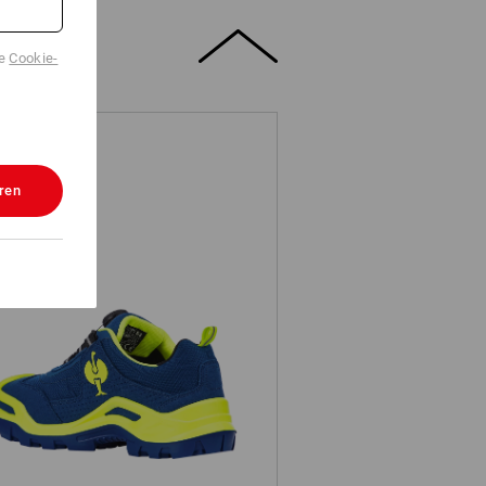
de
Cookie-
ren
Veiligheidsschoenen e.s. Kastra II
low