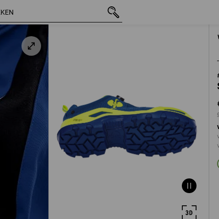
uw
incl. BTW
€ 129,35
40
excl. verzendk
el