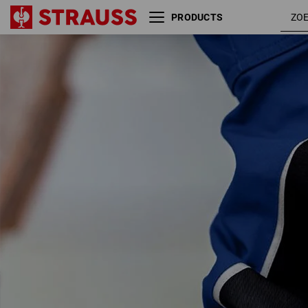
PRODUCTS
S3 Veiligheidsschoenen
korenbla
e.s. Kastra II low
/
signaalge