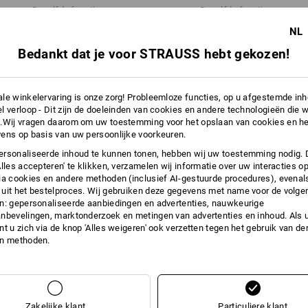
Meer informatie is te vinden op "Gege
Dezelfde functies:
Dezelfde functies:
NL
Gegevensblad
Bedankt dat je voor STRAUSS hebt gekozen!
28
22
le winkelervaring is onze zorg! Probleemloze functies, op u afgestemde in
l verloop - Dit zijn de doeleinden van cookies en andere technologieën die w
.Wij vragen daarom om uw toestemming voor het opslaan van cookies en he
ens op basis van uw persoonlijke voorkeuren.
+4 andere functies
rsonaliseerde inhoud te kunnen tonen, hebben wij uw toestemming nodig. 
Alles accepteren' te klikken, verzamelen wij informatie over uw interacties o
ia cookies en andere methoden (inclusief AI-gestuurde procedures), evenal
uit het bestelproces. Wij gebruiken deze gegevens met name voor de volge
n: gepersonaliseerde aanbiedingen en advertenties, nauwkeurige
nbevelingen, marktonderzoek en metingen van advertenties en inhoud. Als u 
t u zich via de knop 'Alles weigeren' ook verzetten tegen het gebruik van der
en methoden.
Alle details vergelijken
Zakelijke klant
Particuliere klant