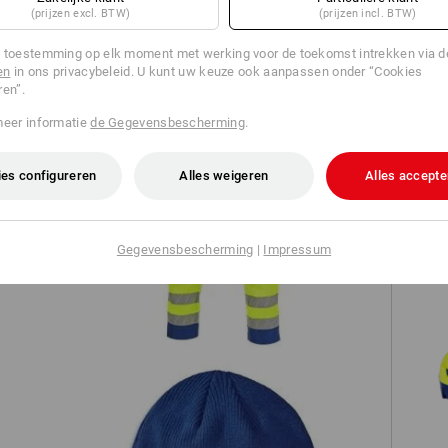
(prijzen excl. BTW)
(prijzen incl. BTW)
TCH
 toestemming op elk moment met werking voor de toekomst intrekken via 
en
in ons privacybeleid. U kunt uw keuze ook aanpassen onder “Cookies
ren”.
meer informatie
de Gegevensbescherming
.
es configureren
Alles weigeren
Alles accepte
ion
Veiligheidswerkbroek e.s.motion 24/7
Gegevensbescherming
|
Impressum
S3 