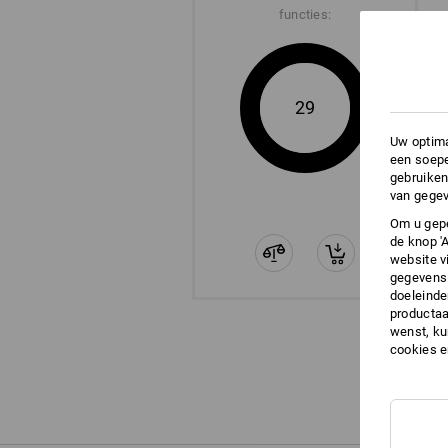
functies:
29
Uw optima
een soepe
gebruiken
van gegev
Om u gepe
de knop '
website v
gegevens 
doeleinde
productaa
wenst, kun
cookies 