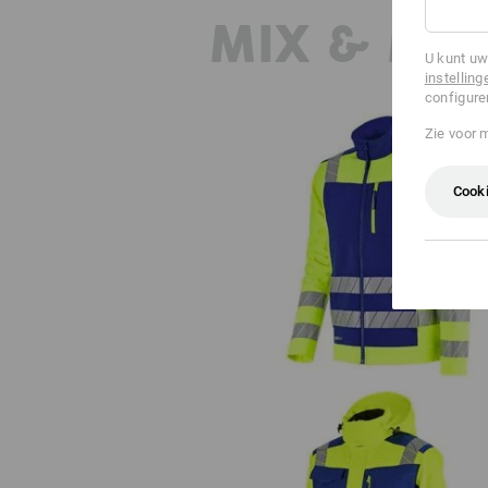
MIX & MA
U kunt uw
instelling
configure
Zie voor 
Cooki
Veiligheids-softshell-jack e.s.mot
24/7