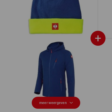
k
Gebreide muts e.s.motion 24/7
+
a
Fleece capuchonjack e.s.motion 2020
We
meer weergeven