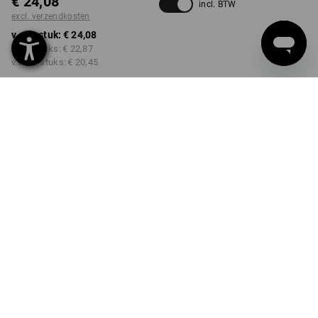
€ 24,08
incl. BTW
excl. verzendkosten
v.a. 1 stuk:
€ 24,08
v.a. 3 stuks:
€ 22,87
v.a. 10 stuks:
€ 20,45
Levertijd ca. 3-5 werkdagen
KLEUR
kiezen
zwart / signaalgeel
Kwantumkorting
v.a. 1 stuk
v.a. 3 stuks
v.a. 10 stuks
Besparingen:
Besparingen:
Besparingen:
0
%/
stuk
5
%/
stuks
15
%/
stuks