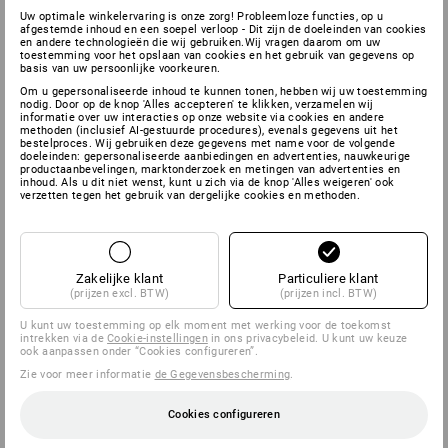
Uw optimale winkelervaring is onze zorg! Probleemloze functies, op u
afgestemde inhoud en een soepel verloop - Dit zijn de doeleinden van cookies
en andere technologieën die wij gebruiken.Wij vragen daarom om uw
toestemming voor het opslaan van cookies en het gebruik van gegevens op
basis van uw persoonlijke voorkeuren.
Om u gepersonaliseerde inhoud te kunnen tonen, hebben wij uw toestemming
nodig. Door op de knop 'Alles accepteren' te klikken, verzamelen wij
informatie over uw interacties op onze website via cookies en andere
methoden (inclusief AI-gestuurde procedures), evenals gegevens uit het
bestelproces. Wij gebruiken deze gegevens met name voor de volgende
doeleinden: gepersonaliseerde aanbiedingen en advertenties, nauwkeurige
productaanbevelingen, marktonderzoek en metingen van advertenties en
inhoud. Als u dit niet wenst, kunt u zich via de knop 'Alles weigeren' ook
verzetten tegen het gebruik van dergelijke cookies en methoden.
Zakelijke klant
Particuliere klant
(prijzen excl. BTW)
(prijzen incl. BTW)
U kunt uw toestemming op elk moment met werking voor de toekomst
intrekken via de
Cookie-instellingen
in ons privacybeleid. U kunt uw keuze
ook aanpassen onder “Cookies configureren”.
Zie voor meer informatie
de Gegevensbescherming
.
Cookies configureren