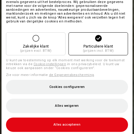
evenals gegevens uit het bestelproces. Wij gebruiken deze gegevens
met name voor de volgende doeleinden: gepersonaliseerde
aanbiedingen en advertenties, nauwkeurige productaanbevelingen,
marktonderzoek en metingen van advertenties en inhoud. Als u dit niet
wenst, kunt u zich via de knop 'Alles weigeren' ook verzetten tegen het
gebruik van dergelijke cookies en methoden.
Zakelijke klant
Particuliere klant
(prijzen excl. BTW)
(prijzen incl. BTW)
U kunt uw toestemming op elk moment met werking voor de toekomst
intrekken via de
Cookie-instellingen
in ons privacybeleid. U kunt uw
keuze ook aanpassen onder “Cookies configureren”.
Zie voor meer informatie
de Gegevensbescherming
.
Cookies configureren
Alles weigeren
Alles accepteren