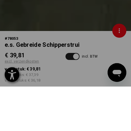
#
78053
e.s. Gebreide Schipperstrui
€ 39,81
incl. BTW
excl. verzendkosten
v.a. 1 stuk:
€ 39,81
v.a. 3 stuks:
€ 37,39
v.a. 10 stuks:
€ 36,18
Levertijd ca. 3-5 werkdagen
KLEUR
MAAT
S
kiezen
kiezen
tijm melange