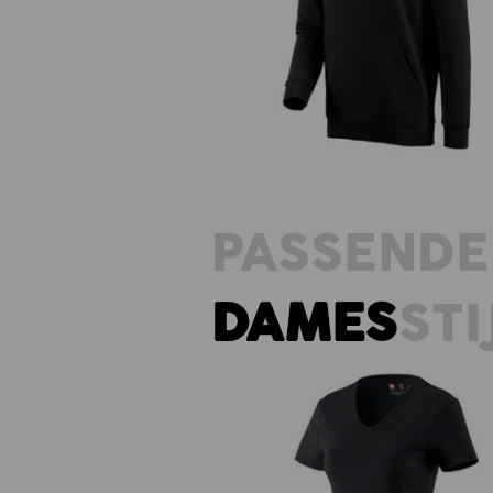
e.s. Hoody-Sweatshirt poly cott
PASSENDE
DAMES
STI