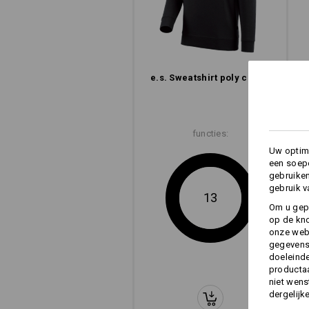
e.s. Sweatshirt poly cotton
functies:
Uw optima
een soepe
moder
gebruike
pasvo
gebruik v
13
Om u gep
op de kno
e.s. Sweatshirt p
onze webs
gegevens 
doeleinde
productaa
niet wens
dergelijk