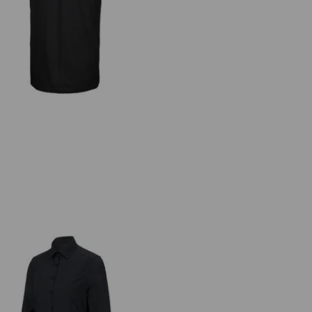
.s. T-Shirt cotton stretch, long fit