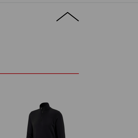
stische boorden in de band- en het
ptimale pasvorm in elke positie. Welke
N
cht: de duurzame, aansprekende kleuren
len telkens weer wanneeru het draagt.
M
die comfort belangrijk vindt zonder
ETAILS
EXTRA'S
nenkant
es aan de hals, mouwen en zoom
Polyester
(ca. 300 g/m²)
Niet bleken
Warm strijken