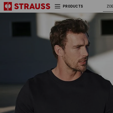
PRODUCTS
e.s. Sweatshirt poly cotton
zwart