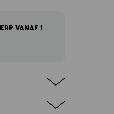
ERP VANAF 1
HOUDSARM - NORMALE PASVORM
jn comfort en stijl in perfecte harmonie. De
 staat voor een aangenaam draagcomfort