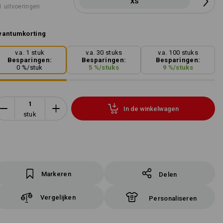
XS
1 uitvoeringen
wantumkorting
v.a. 1 stuk
v.a. 30 stuks
v.a. 100 stuks
Besparingen:
Besparingen:
Besparingen:
0
%/
stuk
5
%/
stuks
9
%/
stuks
In de winkelwagen
stuk
Markeren
Delen
Vergelijken
Personaliseren