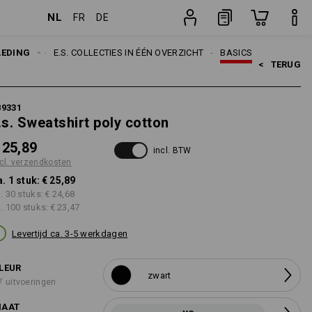
NL
FR
DE
stuk
RWERPEN
LEDING
E.S. COLLECTIES IN ÉÉN OVERZICHT
BASICS
<   
TERUG
89331
.s. Sweatshirt poly cotton
 25,89
incl. BTW
cl. verzendkosten
a. 1 stuk:
€ 25,89
a. 30 stuks:
€ 24,68
a. 100 stuks:
€ 23,47
Levertijd ca. 3-5 werkdagen
LEUR
zwart
7 uitvoeringen
AAT