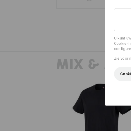
U kunt uw
Cookie-in
configure
MIX & MA
Zie voor 
Cooki
e.s. T-Shirt cotton