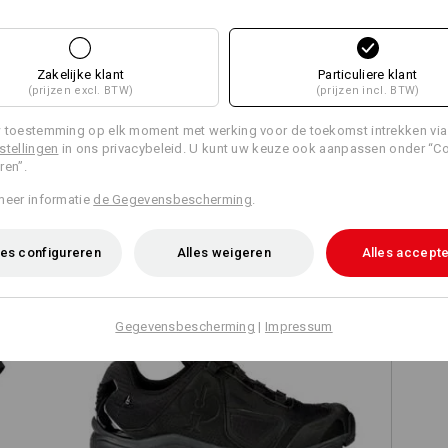
Zakelijke klant
Particuliere klant
Alle details vergelijken
(prijzen excl. BTW)
(prijzen incl. BTW)
 toestemming op elk moment met werking voor de toekomst intrekken via
stellingen
in ons privacybeleid. U kunt uw keuze ook aanpassen onder “C
ren”.
TCH
meer informatie
de Gegevensbescherming
.
es configureren
Alles weigeren
Alles accept
Gegevensbescherming
|
Impressum
O2 Werkschoenen e.s. Minkar II