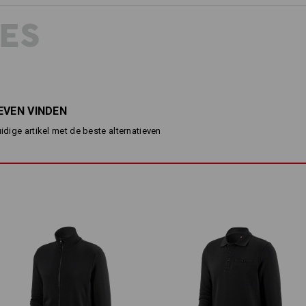
en onderhoudsvriendelijkheid, de ela
armbereik zorgen gelijkertijd voor o
ES
1 SWEATSHIRT – 2 MODELLE
uitdagingen de dag ook heeft gebra
van dit comfortabele sweatshirt stra
VOOR IEDEREEN DE JUISTE PASVOR
Het ideale sweatshirt voor iedereen 
afbreuk te doen aan stijl.
EVEN VINDEN
BESCHRIJVING
D
uidige artikel met de beste alternatieven
normale pasvorm
met ronde hals en zachte bin
elastische geribbelde boordj
langdurig briljante kleuren
Materiaal:
Bovenmateriaal
60
%
Katoen
/
40
%
Wasvoorschrift:
Machinewas 60°C gemakkelijk
Drogen in droger behoedzaam