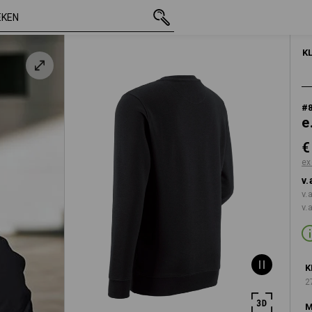
incl. BTW
€ 25,89
XS
excl. verzendkosten
HEREN
ONDE
K
#
e
€
ex
v.
v.
v.
K
2
M