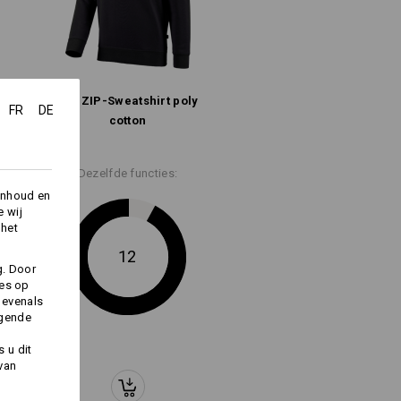
e.s. ZIP-Sweatshirt poly
FR
DE
cotton
Logoservice
Dezelfde functies:
inhoud en
e wij
asvorm, langer
 het
n langere mouw
12
g. Door
ies op
oly cotton, long fit
 evenals
lgende
 u dit
 van