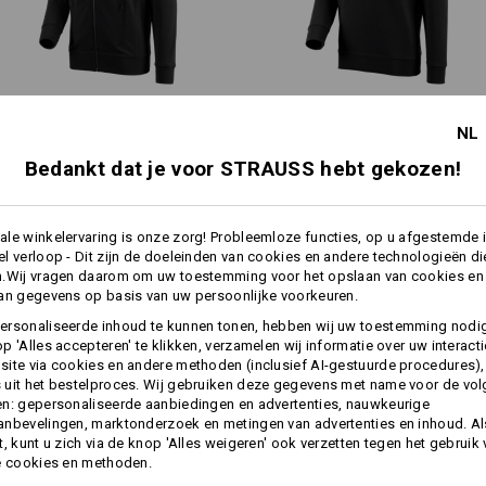
Niet droog reinigen
e.s. Sweatjack poly cotton
e.s. Sweatshirt poly cotton
NL
Pocket
Personalisatie:
Bedankt dat je voor STRAUSS hebt gekozen!
Zelf vormgeven
Dezelfde functies:
Dezelfde functies:
le winkelervaring is onze zorg! Probleemloze functies, op u afgestemde 
l verloop - Dit zijn de doeleinden van cookies en andere technologieën di
ne
moderne p
n.Wij vragen daarom om uw toestemming voor het opslaan van cookies en
rm
lichaam e
an gegevens op basis van uw persoonlijke voorkeuren.
12
12
ersonaliseerde inhoud te kunnen tonen, hebben wij uw toestemming nodi
p 'Alles accepteren' te klikken, verzamelen wij informatie over uw interact
oly cotton
e.s. Sweatshirt p
ite via cookies en andere methoden (inclusief AI-gestuurde procedures),
uit het bestelproces. Wij gebruiken deze gegevens met name voor de vo
n: gepersonaliseerde aanbiedingen en advertenties, nauwkeurige
+1 andere functie
+1 andere functie
nbevelingen, marktonderzoek en metingen van advertenties en inhoud. Als
t, kunt u zich via de knop 'Alles weigeren' ook verzetten tegen het gebruik
e cookies en methoden.