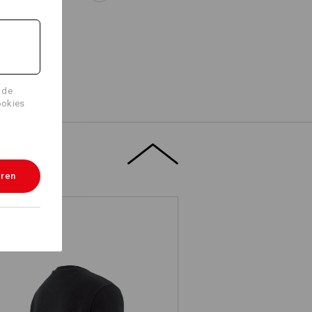
 de
ookies
eren