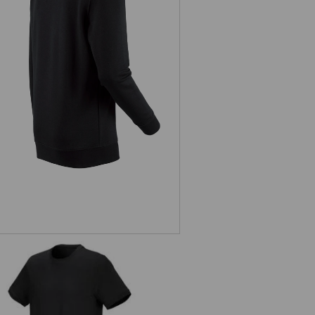
e.s. Sweatshirt poly cotton