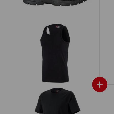
e.s. Athletic-Shirt cotton
+