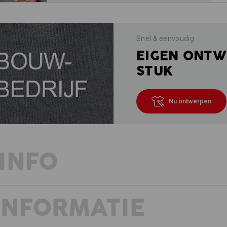
Snel & eenvoudig
EIGEN ONTW
STUK
Nu ontwerpen
INFO
INFORMATIE
BIJZONDER KLEURECHT - ONDER
Bij het e.s. sweatshirt poly cotton zi
hoogwaardige katoen-polyester-mix