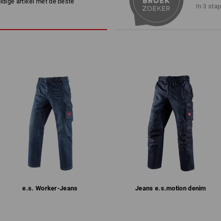
uidige artikel met de beste
te halen. Daarom is ee
Machinewas 40°C
In 3 sta
is een echte must. Vei
Drogen in droger behoedzaam
handbereik: zo moet he
Chemisch reinigen met
perchloorethyleen mogelijk
Let alstublieft op bij de maatbepaling:
Zuiver katoen kan 3-5% krimpen.
!!! Seizoensartikel !!! Levering zolang
meer
Personalisatie:
1
/
2
Logoservice
e.s. Worker-Jeans
Jeans e.s.​motion denim