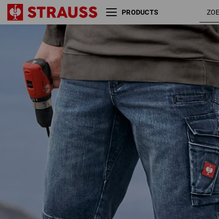
PRODUCTS
e.s. Worker-jeans-short
darkwashed