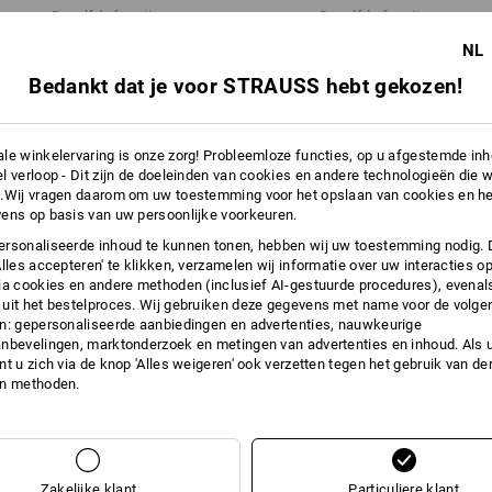
Dezelfde functies:
Dezelfde functies:
NL
Bedankt dat je voor STRAUSS hebt gekozen!
11
10
le winkelervaring is onze zorg! Probleemloze functies, op u afgestemde in
l verloop - Dit zijn de doeleinden van cookies en andere technologieën die w
.Wij vragen daarom om uw toestemming voor het opslaan van cookies en he
ens op basis van uw persoonlijke voorkeuren.
+5 andere functies
rsonaliseerde inhoud te kunnen tonen, hebben wij uw toestemming nodig. 
Alles accepteren' te klikken, verzamelen wij informatie over uw interacties o
ia cookies en andere methoden (inclusief AI-gestuurde procedures), evenal
uit het bestelproces. Wij gebruiken deze gegevens met name voor de volge
n: gepersonaliseerde aanbiedingen en advertenties, nauwkeurige
nbevelingen, marktonderzoek en metingen van advertenties en inhoud. Als u 
t u zich via de knop 'Alles weigeren' ook verzetten tegen het gebruik van der
en methoden.
Alle details vergelijken
Zakelijke klant
Particuliere klant