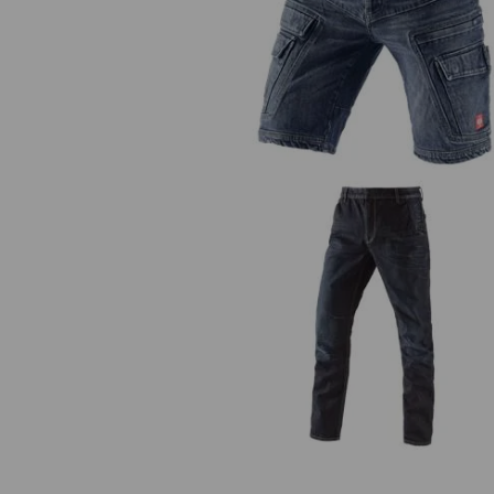
e.s. cargo worker-jeans short
POWERdenim
e.s. 5-pocket-jeans POWERden