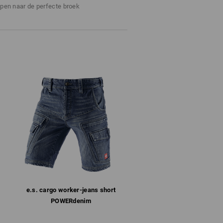
n aparte zak direct op de broek
Niet bleken
ppen naar de perfecte broek
lig opgeborgen en altijd binnen
Koud strijken
t zijn.
 de voorraad strekt !!!
e.s. cargo worker-jeans short
POWERdenim