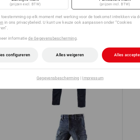
(prijzen excl. BTW)
(prijzen incl. BTW)
TCH
 toestemming op elk moment met werking voor de toekomst intrekken via 
en
in ons privacybeleid. U kunt uw keuze ook aanpassen onder “Cookies
ren”.
meer informatie
de Gegevensbescherming
.
es configureren
Alles weigeren
Alles accepte
e.s. 5-pocket-jeans jog-denim
Gegevensbescherming
|
Impressum