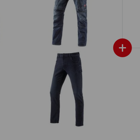
e.s. cargo worker-jeans POWERdenim
+
im
e.s. Winter stretch-jeans met 5 zakken
meer weergeven