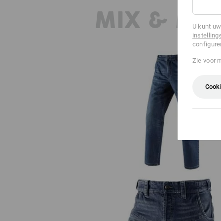
MIX & MA
U kunt uw
instelling
configure
Zie voor 
Cooki
e.s. Worker-Jeans