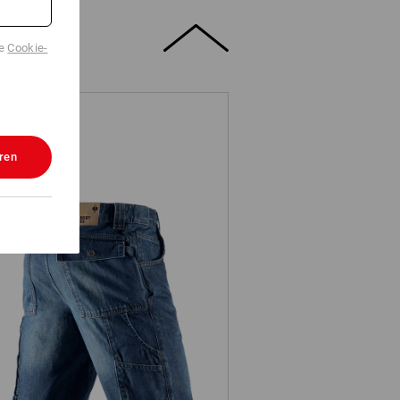
de
Cookie-
ren
e.s. Worker-jeans-short