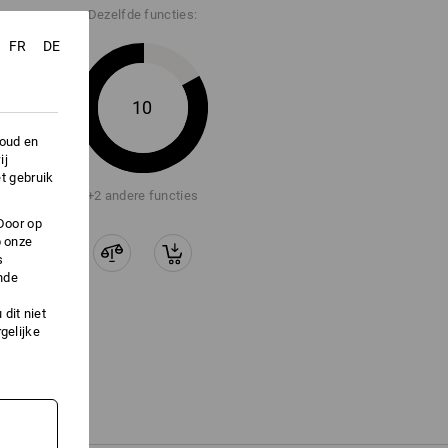
Dezelfde functies:
FR
DE
10
houd en
ij
t gebruik
+2 andere functies
Door op
p onze
s
nde
dit niet
gelijke