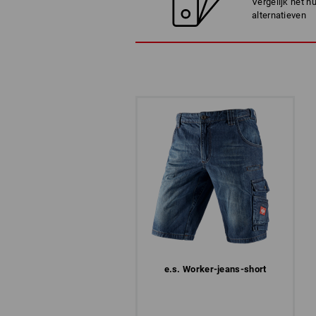
Vergelijk het h
alternatieven
e.s. Worker-jeans-short