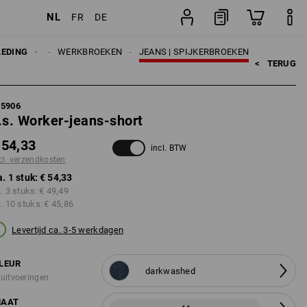
NL
FR
DE
stuk
LEDING
HEREN
WERKBROEKEN
JEANS | SPIJKERBROEKEN
<   
TERUG
95906
.s. Worker-jeans-short
 54,33
incl. BTW
cl. verzendkosten
a. 1 stuk:
€ 54,33
a. 3 stuks:
€ 49,49
a. 10 stuks:
€ 45,86
Levertijd ca. 3-5 werkdagen
LEUR
darkwashed
 uitvoeringen
AAT