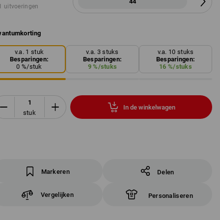
44
1 uitvoeringen
antumkorting
v.a. 1 stuk
v.a. 3 stuks
v.a. 10 stuks
Besparingen:
Besparingen:
Besparingen:
0
%/
stuk
9
%/
stuks
16
%/
stuks
In de winkelwagen
stuk
Markeren
Delen
Vergelijken
Personaliseren