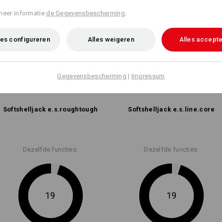
meer informatie
de Gegevensbescherming
.
es configureren
Alles weigeren
Alles accept
Gegevensbescherming
|
Impressum
Softshell­jack e.s.​roughtough
Softshell­jack e.s.​line.​core
Dezelfde functies:
Dezelfde functies:
19
19