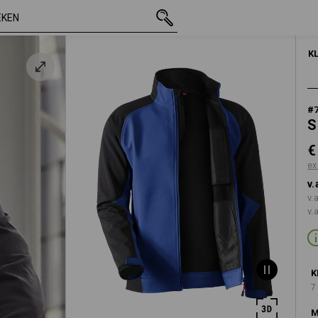
auw
incl. BTW
€ 50,70
S
excl. verzendko
K
#
S
€
ex
v.
v.
v.
K
7
M