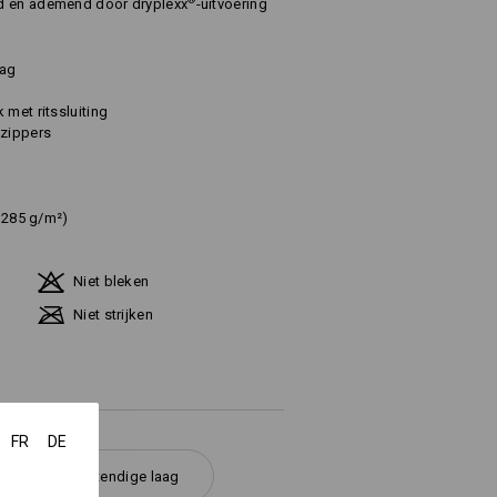
®
d en ademend door dryplexx
-uitvoering
aag
 met ritssluiting
 zippers
. 285 g/m²)
Niet bleken
Niet strijken
FR
DE
Weerbestendige laag