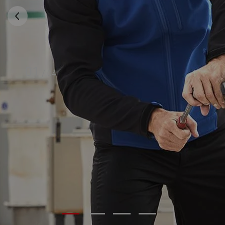
01
/
04