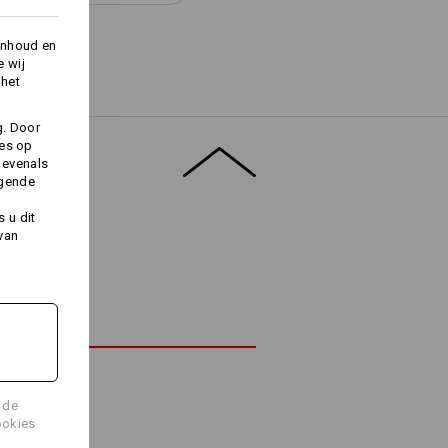
inhoud en
e wij
 het
Logoservice
g. Door
ies op
 evenals
lgende
 u dit
 van
 de
ookies