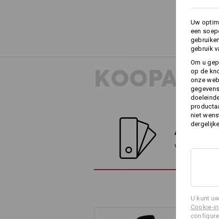
Uw optima
een soepe
gebruike
gebruik v
Om u gep
KOOPADVI
op de kno
onze webs
gegevens 
doeleinde
productaa
niet wens
dergelijk
ALTERNATI
Vergelijk het h
U kunt uw
Cookie-in
configure