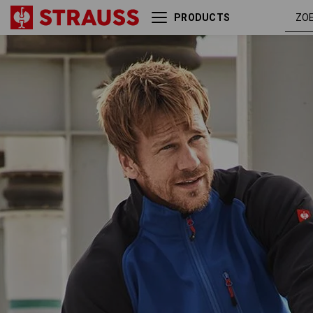
PRODUCTS
Softshelljack dryplexx®
korenbl
softlight
/ zwart