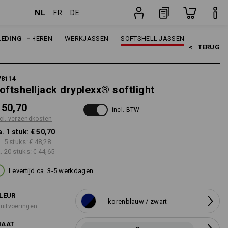
NL
FR
DE
sten
stuk
LEDING
HEREN
WERKJASSEN
SOFTSHELL JASSEN
<   
TERUG
78114
oftshelljack dryplexx® softlight
 50,70
incl. BTW
cl. verzendkosten
a. 1 stuk:
€ 50,70
a. 5 stuks:
€ 48,28
a. 20 stuks:
€ 44,65
Levertijd ca. 3-5 werkdagen
LEUR
korenblauw / zwart
 uitvoeringen
AAT