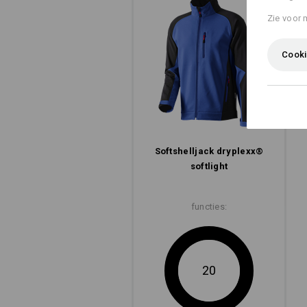
Zie voor 
Cooki
Softshell­jack dryplexx®
softlight
functies:
20