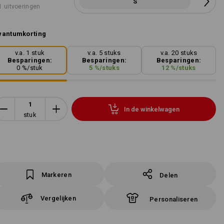
S
1 uitvoeringen
wantumkorting
v.a. 1 stuk
v.a. 5 stuks
v.a. 20 stuks
Besparingen:
Besparingen:
Besparingen:
0
%/
stuk
5
%/
stuks
12
%/
stuks
In de winkelwagen
stuk
Markeren
Delen
Vergelijken
Personaliseren