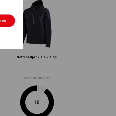
eren
Softshell­jack e.s.​vision
Dezelfde functies:
18