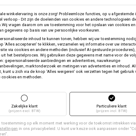
le winkelervaring is onze zorg! Probleemloze functies, op u afgestemde 
Personalisatie:
l verloop - Dit zijn de doeleinden van cookies en andere technologieën di
meer
n.Wij vragen daarom om uw toestemming voor het opslaan van cookies en
an gegevens op basis van uw persoonlijke voorkeuren.
Zelf vormgeven
ersonaliseerde inhoud te kunnen tonen, hebben wij uw toestemming nodi
ES
p 'Alles accepteren' te klikken, verzamelen wij informatie over uw interact
ite via cookies en andere methoden (inclusief AI-gestuurde procedures),
uit het bestelproces. Wij gebruiken deze gegevens met name voor de vo
n: gepersonaliseerde aanbiedingen en advertenties, nauwkeurige
nbevelingen, marktonderzoek en metingen van advertenties en inhoud. Als
t, kunt u zich via de knop 'Alles weigeren' ook verzetten tegen het gebruik
e cookies en methoden.
EVEN VINDEN
uidige artikel met de beste alternatieven
Zakelijke klant
Particuliere klant
(prijzen excl. BTW)
(prijzen incl. BTW)
 toestemming op elk moment met werking voor de toekomst intrekken via
stellingen
in ons privacybeleid. U kunt uw keuze ook aanpassen onder “C
ren”.