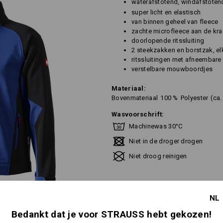
waterafstotend, windafstoten
super licht en elastisch
van binnen geheel van fleece
zachte microfleece aan de kr
doorlopende ritssluiting
2 steekzakken en borstzak, elk
ritssluitingen met afneembare
verstelbare mouwboordjes
Materiaal:
Bovenmateriaal
100
%
Polyester
(ca
Wasvoorschrift:
Machinewas 30°C
Niet in de droger drogen
Niet droog reinigen
NL
Bedankt dat je voor STRAUSS hebt gekozen!
Thermolaag