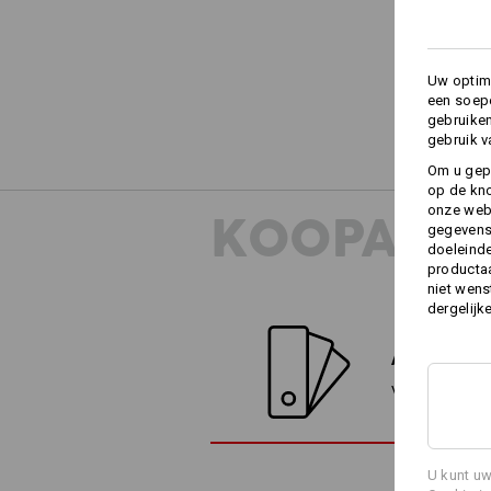
Uw optima
een soepe
gebruike
gebruik v
Om u gep
op de kno
onze webs
KOOPADVI
gegevens 
doeleinde
productaa
niet wens
dergelijk
ALTERNATI
Vergelijk het h
U kunt uw