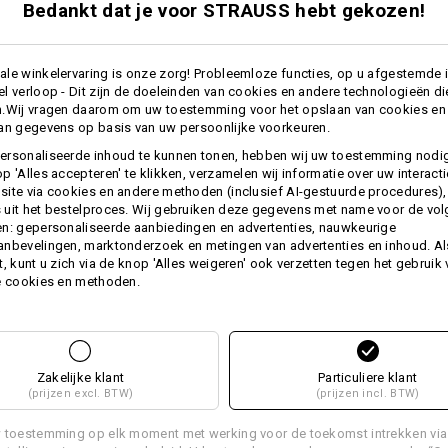
Bedankt dat je voor STRAUSS hebt gekozen!
Personalisatie:
le winkelervaring is onze zorg! Probleemloze functies, op u afgestemde 
l verloop - Dit zijn de doeleinden van cookies en andere technologieën di
Zelf vormgeven
n.Wij vragen daarom om uw toestemming voor het opslaan van cookies en
an gegevens op basis van uw persoonlijke voorkeuren.
ersonaliseerde inhoud te kunnen tonen, hebben wij uw toestemming nodi
p 'Alles accepteren' te klikken, verzamelen wij informatie over uw interact
ite via cookies en andere methoden (inclusief AI-gestuurde procedures),
ES
uit het bestelproces. Wij gebruiken deze gegevens met name voor de vo
n: gepersonaliseerde aanbiedingen en advertenties, nauwkeurige
nbevelingen, marktonderzoek en metingen van advertenties en inhoud. Als
t, kunt u zich via de knop 'Alles weigeren' ook verzetten tegen het gebruik
e cookies en methoden.
EVEN VINDEN
uidige artikel met de beste alternatieven
Zakelijke klant
Particuliere klant
(prijzen excl. BTW)
(prijzen incl. BTW)
 toestemming op elk moment met werking voor de toekomst intrekken via