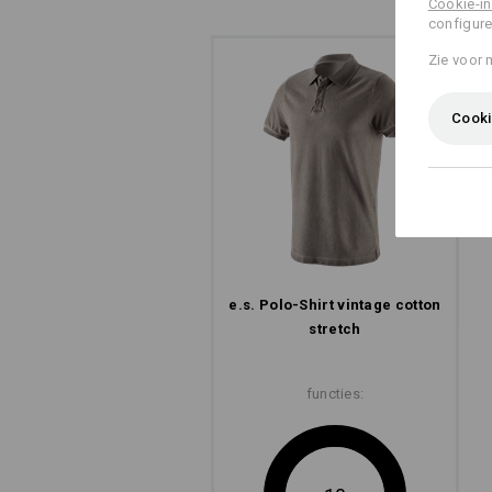
Cookie-in
configure
Zie voor 
Cooki
e.s. Polo-Shirt vintage cotton
stretch
functies: