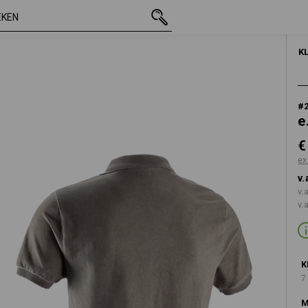
incl. BTW
€ 27,71
S
e
excl. verzendkos
HEREN
ONDE
K
#
e
€
ex
v.
v.
v.
K
7
M