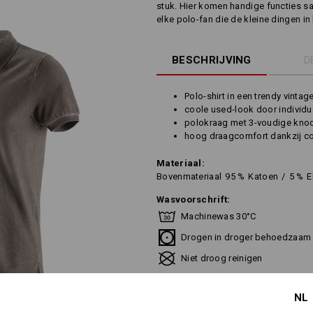
stuk. Hier komen handige functies s
elke polo-fan die de kleine dingen in
BESCHRIJVING
D
Polo-shirt in een trendy vintag
coole used-look door individu
polokraag met 3-voudige knoo
hoog draagcomfort dankzij co
Materiaal:
Bovenmateriaal
95
%
Katoen
/
5
%
E
Wasvoorschrift:
Machinewas 30°C
Drogen in droger behoedzaam
Niet droog reinigen
NL