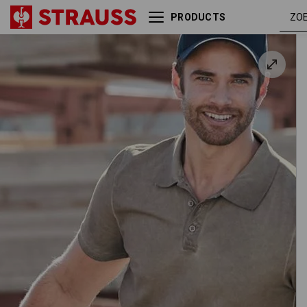
PRODUCTS
e.s. Polo-Shirt vintage cotton
taupe
stretch
vintag