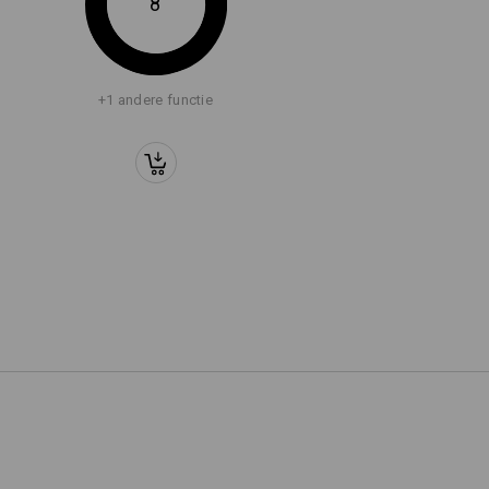
8
+1 andere functie