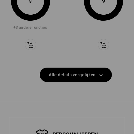
9
9
+3 andere functies
Alle details vergelijken