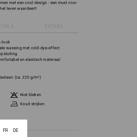
amen met een cool design - een must voor
 het leven waardeert!
ETAILS
EXTRA'S
e-look
ele wassing met cold-dye-effect
psluiting
mfortabel en elastisch materiaal
lastaan
(ca. 225 g/m²)
Niet bleken
Koud strijken
FR
DE