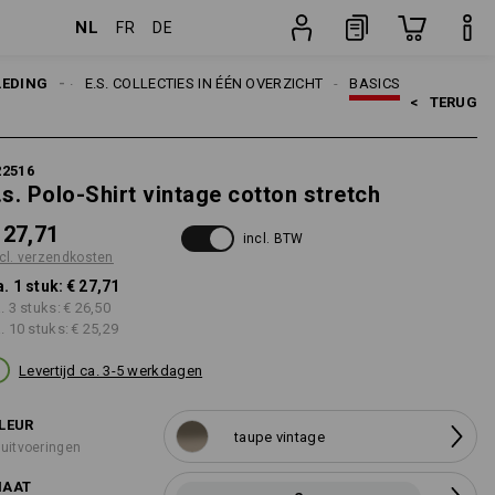
NL
FR
DE
ten
stuk
RWERPEN
LEDING
E.S. COLLECTIES IN ÉÉN OVERZICHT
BASICS
<   
TERUG
22516
.s. Polo-Shirt vintage cotton stretch
 27,71
incl. BTW
cl. verzendkosten
a. 1 stuk:
€ 27,71
a. 3 stuks:
€ 26,50
a. 10 stuks:
€ 25,29
Levertijd ca. 3-5 werkdagen
LEUR
taupe vintage
 uitvoeringen
AAT