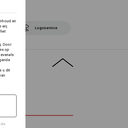
inhoud en
e wij
Logoservice
 het
g. Door
ies op
 evenals
lgende
 u dit
 van
 de