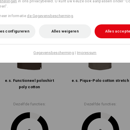
stellingen
in ons privacybeleid. U kunt uw keuze ook aanpassen onder “C
ren”.
meer informatie
de Gegevensbescherming
.
es configureren
Alles weigeren
Alles accept
Gegevensbescherming
|
Impressum
e.s. Functioneel poloshirt
e.s. Pique-Polo cotton stretch
poly cotton
Dezelfde functies:
Dezelfde functies: