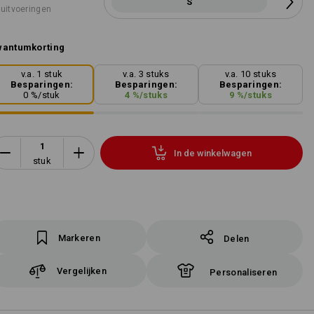
S
 uitvoeringen
wantumkorting
v.a. 1 stuk
v.a. 3 stuks
v.a. 10 stuks
Besparingen:
Besparingen:
Besparingen:
0
%/
stuk
4
%/
stuks
9
%/
stuks
In de winkelwagen
stuk
Markeren
Delen
Vergelijken
Personaliseren