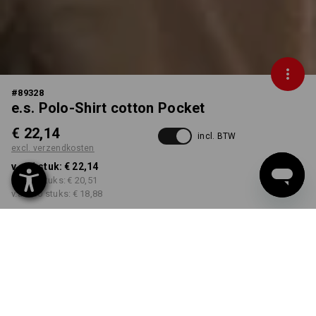
#
89328
e.s. Polo-Shirt cotton Pocket
€ 22,14
incl. BTW
excl. verzendkosten
v.a. 1 stuk:
€ 22,14
v.a. 30 stuks:
€ 20,51
v.a. 100 stuks:
€ 18,88
Levertijd ca. 3-5 werkdagen
KLEUR
MAAT
S
kiezen
kiezen
kaki