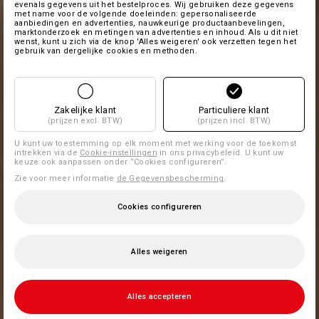
evenals gegevens uit het bestelproces. Wij gebruiken deze gegevens
met name voor de volgende doeleinden: gepersonaliseerde
aanbiedingen en advertenties, nauwkeurige productaanbevelingen,
marktonderzoek en metingen van advertenties en inhoud. Als u dit niet
wenst, kunt u zich via de knop 'Alles weigeren' ook verzetten tegen het
gebruik van dergelijke cookies en methoden.
Zakelijke klant
Particuliere klant
(prijzen excl. BTW)
(prijzen incl. BTW)
U kunt uw toestemming op elk moment met werking voor de toekomst
intrekken via de
Cookie-instellingen
in ons privacybeleid. U kunt uw
keuze ook aanpassen onder “Cookies configureren”.
Zie voor meer informatie
de Gegevensbescherming
.
Cookies configureren
Alles weigeren
Alles accepteren