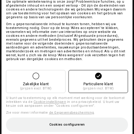
Uw optimale winkelervaring is onze zorg! Probleemloze functies, op u
afgestemde inhoud en een soepel verloop - Dit zijn de doeleinden van
cookies en andere technologieën die wij gebruiken.Wij vragen daarom
om uw toestemming voor het opslaan van cookies en het gebruik van
gegevens op basis van uw persoonlijke voorkeuren.
Om u gepersonaliseerde inhoud te kunnen tonen, hebben wij uw
toestemming nodig. Door op de knop 'Alles accepteren' te klikken,
verzamelen wij informatie over uw interacties op onze website via
cookies en andere methoden (inclusief AI-gestuurde procedures),
evenals gegevens uit het bestelproces. Wij gebruiken deze gegevens
met name voor de volgende doeleinden: gepersonaliseerde
aanbiedingen en advertenties, nauwkeurige productaanbevelingen,
marktonderzoek en metingen van advertenties en inhoud. Als u dit niet
wenst, kunt u zich via de knop 'Alles weigeren' ook verzetten tegen het
gebruik van dergelijke cookies en methoden.
Zakelijke klant
Particuliere klant
(prijzen excl. BTW)
(prijzen incl. BTW)
U kunt uw toestemming op elk moment met werking voor de toekomst
intrekken via de
Cookie-instellingen
in ons privacybeleid. U kunt uw
keuze ook aanpassen onder “Cookies configureren”.
Zie voor meer informatie
de Gegevensbescherming
.
Cookies configureren