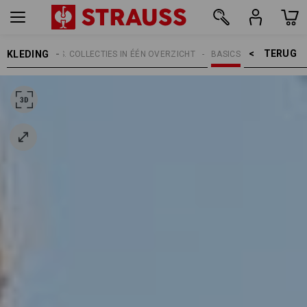
TERUG    >
KLEDING
RWERPEN
E.S. COLLECTIES IN ÉÉN OVERZICHT
BASICS