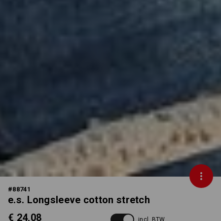
#
88741
e.s. Longsleeve cotton stretch
€ 24,08
incl. BTW