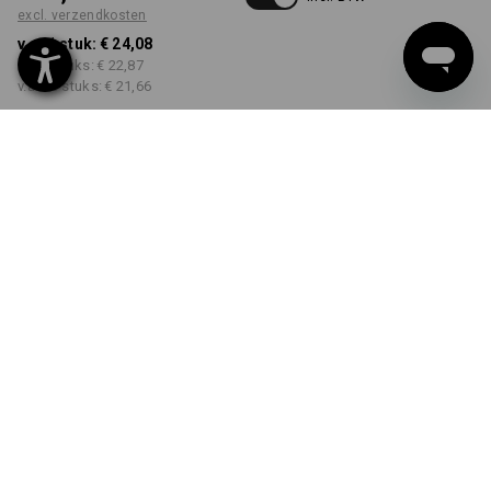
excl. verzendkosten
v.a. 1 stuk:
€ 24,08
v.a. 3 stuks:
€ 22,87
v.a. 10 stuks:
€ 21,66
Levertijd ca. 3-5 werkdagen
KLEUR
MAAT
S
kiezen
kiezen
zwart
Kwantumkorting
v.a. 1 stuk
v.a. 3 stuks
v.a. 10 stuks
Besparingen:
Besparingen:
Besparingen:
0
%/
stuk
5
%/
stuks
10
%/
stuks