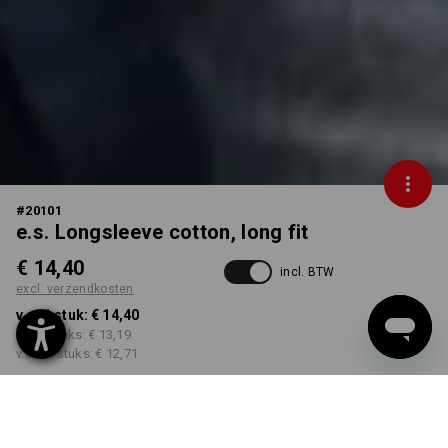
#
20101
e.s. Longsleeve cotton, long fit
€ 14,40
incl. BTW
excl. verzendkosten
v.a. 1 stuk:
€ 14,40
v.a. 5 stuks:
€ 13,19
v.a. 30 stuks:
€ 12,71
Levertijd ca. 3-5 werkdagen
KLEUR
MAAT