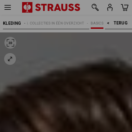
TERUG    >
KLEDING
RWERPEN
E.S. COLLECTIES IN ÉÉN OVERZICHT
BASICS