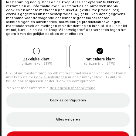
toestemming nodig. Door op de knop 'Alles accepteren' te klikken,
verzamelen wij informatie over uw interacties op onze website via
cookies en andere methoden (inclusief AI-gestuurde procedures),
evenals gegevens uit het bestelproces. Wij gebruiken deze gegevens
met name voor de volgende doeleinden: gepersonaliseerde
aanbiedingen en advertenties, nauwkeurige productaanbevelingen,
marktonderzoek en metingen van advertenties en inhoud. Als u dit niet
wenst, kunt u zich via de knop 'Alles weigeren' ook verzetten tegen het
gebruik van dergelijke cookies en methoden.
Zakelijke klant
Particuliere klant
(prijzen excl. BTW)
(prijzen incl. BTW)
U kunt uw toestemming op elk moment met werking voor de toekomst
intrekken via de
Cookie-instellingen
in ons privacybeleid. U kunt uw
keuze ook aanpassen onder “Cookies configureren”.
Zie voor meer informatie
de Gegevensbescherming
.
Cookies configureren
Alles weigeren