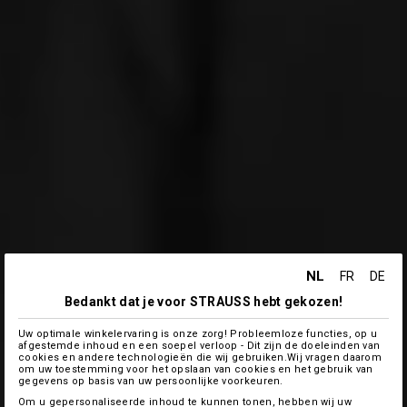
NL
FR
DE
Bedankt dat je voor STRAUSS hebt gekozen!
Uw optimale winkelervaring is onze zorg! Probleemloze functies, op u
afgestemde inhoud en een soepel verloop - Dit zijn de doeleinden van
cookies en andere technologieën die wij gebruiken.Wij vragen daarom
om uw toestemming voor het opslaan van cookies en het gebruik van
gegevens op basis van uw persoonlijke voorkeuren.
Om u gepersonaliseerde inhoud te kunnen tonen, hebben wij uw