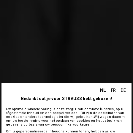
NL
FR
DE
Bedankt dat je voor STRAUSS hebt gekozen!
Uw optimale winkelervaring is onze zorg! Probleemloze functies, op u
afgestemde inhoud en een soepel verloop - Dit zijn de doeleinden van
cookies en andere technologieën die wij gebruiken.Wij vragen daarom
om uw toestemming voor het opslaan van cookies en het gebruik van
gegevens op basis van uw persoonlijke voorkeuren.
Om u gepersonaliseerde inhoud te kunnen tonen, hebben wij uw