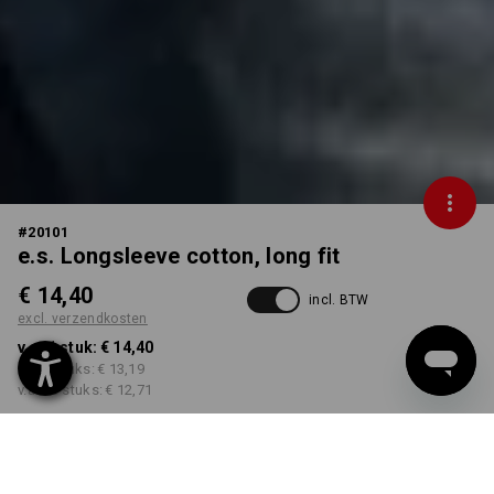
#
20101
e.s. Longsleeve cotton, long fit
€ 14,40
incl. BTW
excl. verzendkosten
v.a. 1 stuk:
€ 14,40
v.a. 5 stuks:
€ 13,19
v.a. 30 stuks:
€ 12,71
Levertijd ca. 3-5 werkdagen
KLEUR
MAAT