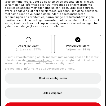
toestemming nodig. Door op de knop 'Alles accepteren' te klikken,
verzamelen wij informatie over uw interacties op onze website via
cookies en andere methoden (inclusief AI-gestuurde procedures),
evenals gegevens uit het bestelproces. Wij gebruiken deze gegevens
met name voor de volgende doeleinden: gepersonaliseerde
aanbiedingen en advertenties, nauwkeurige productaanbevelingen,
marktonderzoek en metingen van advertenties en inhoud. Als u dit niet
wenst, kunt u zich via de knop 'Alles weigeren' ook verzetten tegen het
gebruik van dergelijke cookies en methoden.
Zakelijke klant
Particuliere klant
(prijzen excl. BTW)
(prijzen incl. BTW)
U kunt uw toestemming op elk moment met werking voor de toekomst
intrekken via de
Cookie-instellingen
in ons privacybeleid. U kunt uw
keuze ook aanpassen onder “Cookies configureren”.
Zie voor meer informatie
de Gegevensbescherming
.
Cookies configureren
Alles weigeren