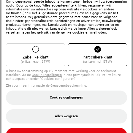
Om u gepersonaliseerde inhoud te kunnen tonen, hebben wij uw toestemming
nodig. Door op de knop 'Alles accepteren' te klikken, verzamelen wij
informatie over uw interacties op onze website via cookies en andere
methoden (inclusief AI-gestuurde procedures), evenals gegevens uit het
bestelproces. Wij gebruiken deze gegevens met name voor de volgende
doeleinden: gepersonaliseerde aanbiedingen en advertenties, nauwkeurige
productaanbevelingen, marktonderzoek en metingen van advertenties en
inhoud. Als u dit niet wenst, kunt u zich via de knop 'Alles weigeren' ook
verzetten tegen het gebruik van dergelijke cookies en methoden.
Zakelijke klant
Particuliere klant
(prijzen excl. BTW)
(prijzen incl. BTW)
U kunt uw toestemming op elk moment met werking voor de toekomst
intrekken via de
Cookie-instellingen
in ons privacybeleid. U kunt uw keuze
ook aanpassen onder “Cookies configureren”.
Zie voor meer informatie
de Gegevensbescherming
.
Cookies configureren
Alles weigeren