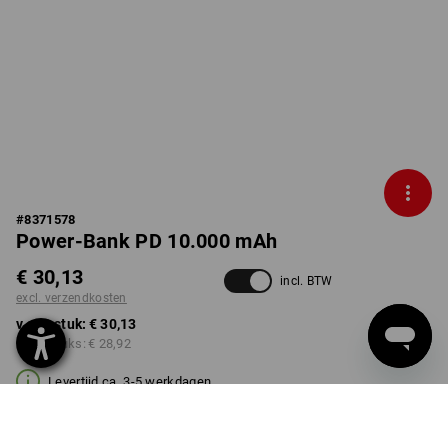
#
8371578
Power-Bank PD 10.000 mAh
€ 30,13
incl. BTW
excl. verzendkosten
v.a. 1 stuk:
€ 30,13
v.a. 3 stuks:
€ 28,92
Levertijd ca. 3-5 werkdagen