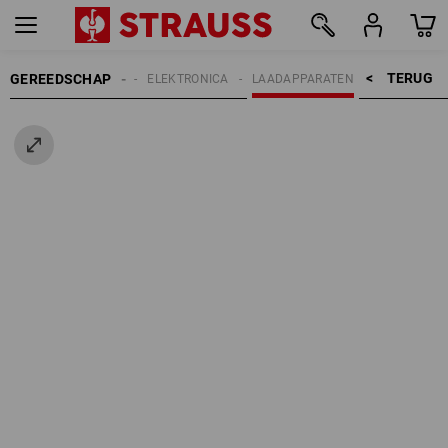
TERUG    >
GEREEDSCHAP
ELEKTROARTIKELEN
ELEKTRONICA
LAADAPPARATEN