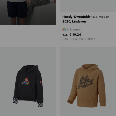
Hoody-Sweatshirt e.s.motion
2020, kinderen
8
kleuren
v.a.
€ 19,24
(incl. BTW) v.a. 3 stuks