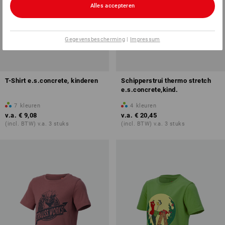
Alles accepteren
Gegevensbescherming
|
Impressum
T-Shirt e.s.concrete, kinderen
Schipperstrui thermo stretch
e.s.concrete,kind.
7
kleuren
4
kleuren
v.a.
€ 9,08
v.a.
€ 20,45
(incl. BTW) v.a. 3 stuks
(incl. BTW) v.a. 3 stuks