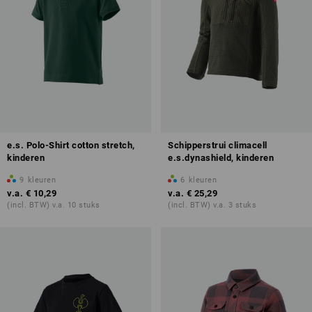
e.s. Polo-Shirt cotton stretch,
Schipperstrui climacell
kinderen
e.s.dynashield, kinderen
9
kleuren
6
kleuren
v.a.
€ 10,29
v.a.
€ 25,29
(incl. BTW) v.a. 10 stuks
(incl. BTW) v.a. 3 stuks