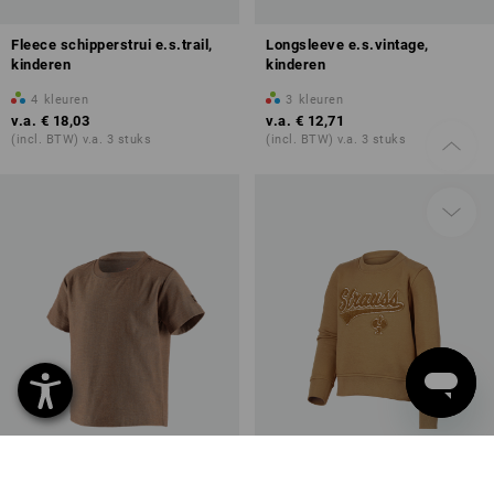
Fleece schipperstrui e.s.trail,
Longsleeve e.s.vintage,
kinderen
kinderen
4
kleuren
3
kleuren
v.a.
€ 18,03
v.a.
€ 12,71
(incl. BTW) v.a. 3 stuks
(incl. BTW) v.a. 3 stuks