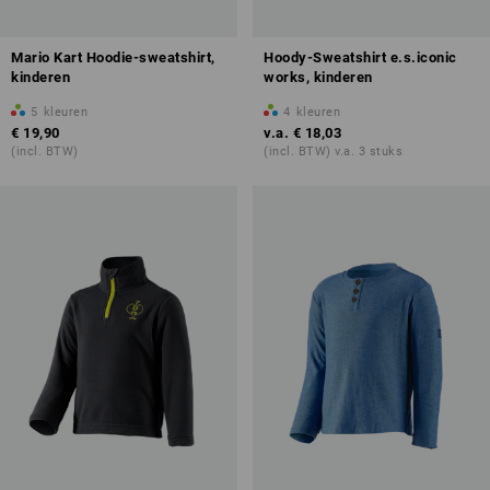
Mario Kart Hoodie-sweatshirt,
Hoody-Sweatshirt e.s.iconic
kinderen
works, kinderen
5
kleuren
4
kleuren
€ 19,90
v.a.
€ 18,03
(incl. BTW)
(incl. BTW) v.a. 3 stuks