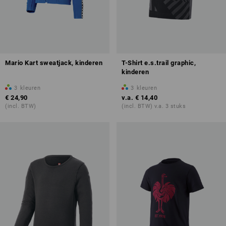
Mario Kart sweatjack, kinderen
T-Shirt e.s.trail graphic,
kinderen
3
kleuren
3
kleuren
€ 24,90
v.a.
€ 14,40
(incl. BTW)
(incl. BTW) v.a. 3 stuks