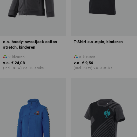
e.s. hoody-sweatjack cotton
T-Shirt e.s.e:pic, kinderen
stretch, kinderen
9
kleuren
8
kleuren
v.a.
€ 24,08
v.a.
€ 9,56
(incl. BTW) v.a. 10 stuks
(incl. BTW) v.a. 3 stuks