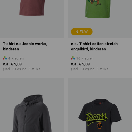
NIEUW
T-shirt e.s.iconic works,
e.s. T-shirt cotton stretch
kinderen
engelbird, kinderen
4
kleuren
10
kleuren
v.a.
€ 9,08
v.a.
€ 9,08
(incl. BTW) v.a. 3 stuks
(incl. BTW) v.a. 3 stuks