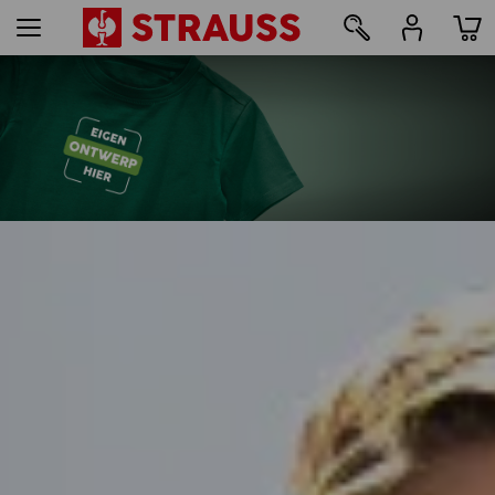
36
bedrukken & borduren - vanaf 1 stuk
Nu eenvoudig online vormgeven
meer lezen