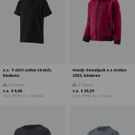
e.s. T-shirt cotton stretch,
Hoody-Sweatjack e.s.motion
kinderen
2020, kinderen
9
kleuren
8
kleuren
v.a.
€ 6,66
v.a.
€ 25,29
(incl. BTW) v.a. 10 stuks
(incl. BTW) v.a. 3 stuks