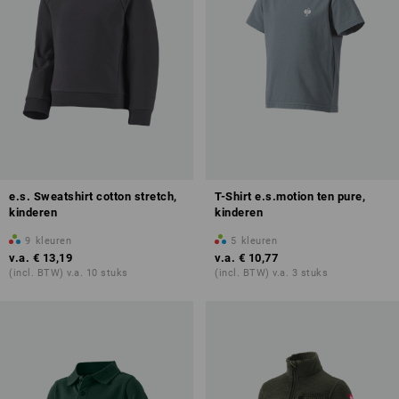
e.s. Sweatshirt cotton stretch,
T-Shirt e.s.motion ten pure,
kinderen
kinderen
9
kleuren
5
kleuren
v.a.
€ 13,19
v.a.
€ 10,77
(incl. BTW) v.a. 10 stuks
(incl. BTW) v.a. 3 stuks