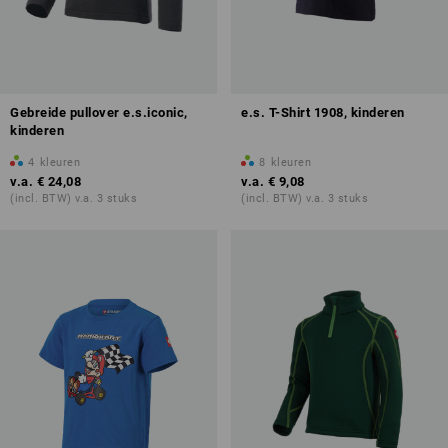
Gebreide pullover e.s.iconic,
e.s. T-Shirt 1908, kinderen
kinderen
4
kleuren
8
kleuren
v.a.
€ 24,08
v.a.
€ 9,08
(incl. BTW) v.a. 3 stuks
(incl. BTW) v.a. 3 stuks