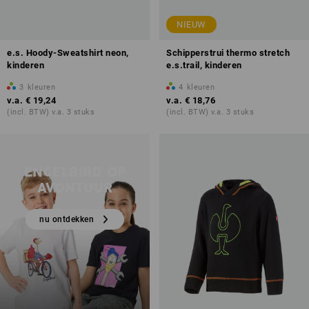
NIEUW
e.s. Hoody-Sweatshirt neon,
Schipperstrui thermo stretch
kinderen
e.s.trail, kinderen
3
kleuren
4
kleuren
v.a.
€ 19,24
v.a.
€ 18,76
(incl. BTW) v.a. 3 stuks
(incl. BTW) v.a. 3 stuks
ENGELBIRD OP
AVONTUUR
nu ontdekken