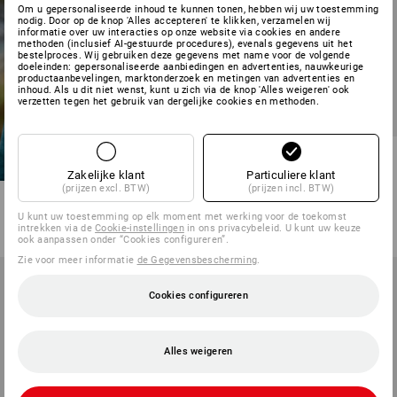
Om u gepersonaliseerde inhoud te kunnen tonen, hebben wij uw toestemming
nodig. Door op de knop 'Alles accepteren' te klikken, verzamelen wij
informatie over uw interacties op onze website via cookies en andere
methoden (inclusief AI-gestuurde procedures), evenals gegevens uit het
bestelproces. Wij gebruiken deze gegevens met name voor de volgende
doeleinden: gepersonaliseerde aanbiedingen en advertenties, nauwkeurige
productaanbevelingen, marktonderzoek en metingen van advertenties en
inhoud. Als u dit niet wenst, kunt u zich via de knop 'Alles weigeren' ook
verzetten tegen het gebruik van dergelijke cookies en methoden.
Capuchon-Sweatjack
e.s.motion ten, kinderen
Zakelijke klant
Particuliere klant
(prijzen excl. BTW)
(prijzen incl. BTW)
4
kleuren
v.a.
€ 27,71
U kunt uw toestemming op elk moment met werking voor de toekomst
intrekken via de
Cookie-instellingen
in ons privacybeleid. U kunt uw keuze
(incl. BTW) v.a. 3 stuks
ook aanpassen onder “Cookies configureren”.
Zie voor meer informatie
de Gegevensbescherming
.
Cookies configureren
Alles weigeren