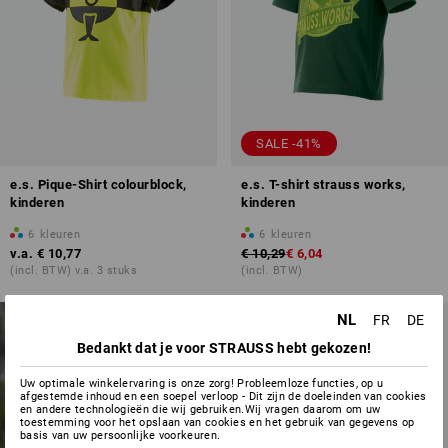
SALE -41%
e.s. Pique-Shirt colourblock,
e.s. T-shirt strauss works,
kinderen
kinderen
6
kleuren
6
kleuren
v.a.
€ 10,77
€ 10,29
€ 6,04
(incl. BTW) v.a. 3 stuks
(incl. BTW)
NL
FR
DE
NIEUWE
NIEUW
Bedankt dat je voor STRAUSS hebt gekozen!
PRODUCTEN VOOR
KINDEREN
Uw optimale winkelervaring is onze zorg! Probleemloze functies, op u
afgestemde inhoud en een soepel verloop - Dit zijn de doeleinden van cookies
en andere technologieën die wij gebruiken.Wij vragen daarom om uw
toestemming voor het opslaan van cookies en het gebruik van gegevens op
nu ontdekken
basis van uw persoonlijke voorkeuren.