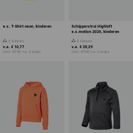
e.s. T-Shirt neon, kinderen
Schipperstrui Highloft
e.s.motion 2020, kinderen
3
kleuren
5
kleuren
v.a.
€ 10,77
v.a.
€ 25,29
(incl. BTW) v.a. 3 stuks
(incl. BTW) v.a. 3 stuks