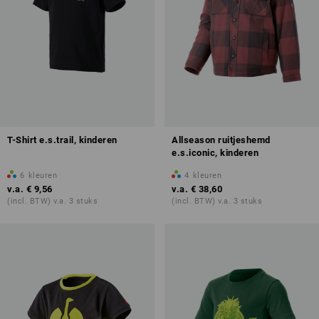
T-Shirt e.s.trail, kinderen
Allseason ruitjeshemd
e.s.iconic, kinderen
6
kleuren
4
kleuren
v.a.
€ 9,56
v.a.
€ 38,60
(incl. BTW) v.a. 3 stuks
(incl. BTW) v.a. 3 stuks