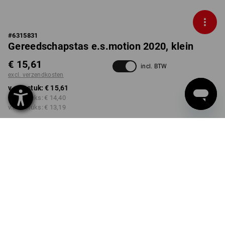
#
6315831
Gereedschapstas e.s.motion 2020, klein
€ 15,61
incl. BTW
excl. verzendkosten
v.a. 1 stuk:
€ 15,61
v.a. 3 stuks:
€ 14,40
v.a. 6 stuks:
€ 13,19
Levertijd ca. 3-5 werkdagen
KLEUR
kiezen
antraciet / platina
Kwantumkorting