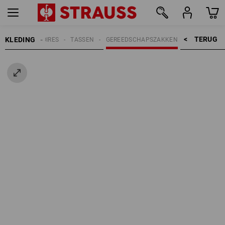
TERUG    >
KLEDING
EN
ACCESSOIRES
TASSEN
GEREEDSCHAPSZAKKEN