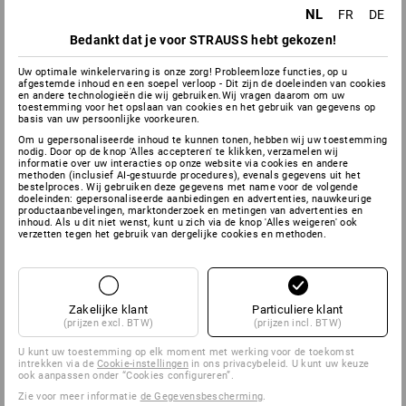
NL
FR
DE
Bedankt dat je voor STRAUSS hebt gekozen!
Uw optimale winkelervaring is onze zorg! Probleemloze functies, op u
afgestemde inhoud en een soepel verloop - Dit zijn de doeleinden van cookies
en andere technologieën die wij gebruiken.Wij vragen daarom om uw
toestemming voor het opslaan van cookies en het gebruik van gegevens op
basis van uw persoonlijke voorkeuren.
Om u gepersonaliseerde inhoud te kunnen tonen, hebben wij uw toestemming
nodig. Door op de knop 'Alles accepteren' te klikken, verzamelen wij
informatie over uw interacties op onze website via cookies en andere
methoden (inclusief AI-gestuurde procedures), evenals gegevens uit het
bestelproces. Wij gebruiken deze gegevens met name voor de volgende
doeleinden: gepersonaliseerde aanbiedingen en advertenties, nauwkeurige
productaanbevelingen, marktonderzoek en metingen van advertenties en
inhoud. Als u dit niet wenst, kunt u zich via de knop 'Alles weigeren' ook
verzetten tegen het gebruik van dergelijke cookies en methoden.
Zakelijke klant
Particuliere klant
(prijzen excl. BTW)
(prijzen incl. BTW)
U kunt uw toestemming op elk moment met werking voor de toekomst
intrekken via de
Cookie-instellingen
in ons privacybeleid. U kunt uw keuze
ook aanpassen onder “Cookies configureren”.
Zie voor meer informatie
de Gegevensbescherming
.