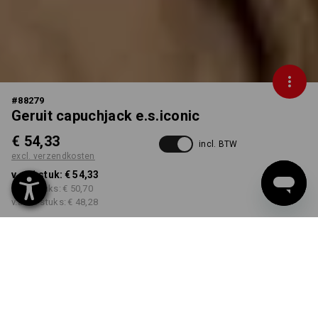
#
88279
Geruit capuchjack e.s.iconic
€ 54,33
incl. BTW
excl. verzendkosten
v.a. 1 stuk:
€ 54,33
v.a. 3 stuks:
€ 50,70
v.a. 10 stuks:
€ 48,28
Levertijd ca. 3-5 werkdagen
KLEUR
MAAT
S
kiezen
kiezen