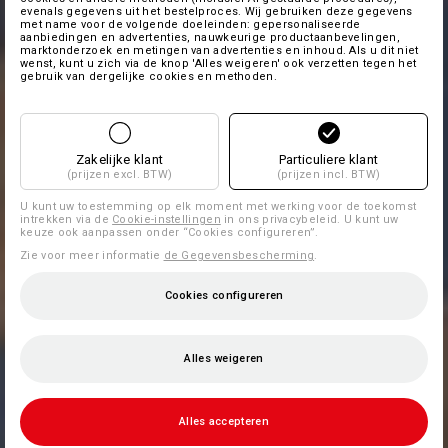
evenals gegevens uit het bestelproces. Wij gebruiken deze gegevens
met name voor de volgende doeleinden: gepersonaliseerde
aanbiedingen en advertenties, nauwkeurige productaanbevelingen,
marktonderzoek en metingen van advertenties en inhoud. Als u dit niet
wenst, kunt u zich via de knop 'Alles weigeren' ook verzetten tegen het
gebruik van dergelijke cookies en methoden.
Zakelijke klant
Particuliere klant
(prijzen excl. BTW)
(prijzen incl. BTW)
U kunt uw toestemming op elk moment met werking voor de toekomst
intrekken via de
Cookie-instellingen
in ons privacybeleid. U kunt uw
keuze ook aanpassen onder “Cookies configureren”.
Zie voor meer informatie
de Gegevensbescherming
.
Cookies configureren
Alles weigeren
Alles accepteren