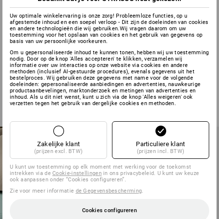
Uw optimale winkelervaring is onze zorg! Probleemloze functies, op u
afgestemde inhoud en een soepel verloop - Dit zijn de doeleinden van cookies
en andere technologieën die wij gebruiken.Wij vragen daarom om uw
toestemming voor het opslaan van cookies en het gebruik van gegevens op
MEDICAL •
basis van uw persoonlijke voorkeuren.
Om u gepersonaliseerde inhoud te kunnen tonen, hebben wij uw toestemming
nodig. Door op de knop 'Alles accepteren' te klikken, verzamelen wij
informatie over uw interacties op onze website via cookies en andere
HEALTH • CARE
methoden (inclusief AI-gestuurde procedures), evenals gegevens uit het
bestelproces. Wij gebruiken deze gegevens met name voor de volgende
doeleinden: gepersonaliseerde aanbiedingen en advertenties, nauwkeurige
productaanbevelingen, marktonderzoek en metingen van advertenties en
inhoud. Als u dit niet wenst, kunt u zich via de knop 'Alles weigeren' ook
verzetten tegen het gebruik van dergelijke cookies en methoden.
Zakelijke klant
Particuliere klant
(prijzen excl. BTW)
(prijzen incl. BTW)
U kunt uw toestemming op elk moment met werking voor de toekomst
intrekken via de
Cookie-instellingen
in ons privacybeleid. U kunt uw keuze
ook aanpassen onder “Cookies configureren”.
jurabeige
Zie voor meer informatie
de Gegevensbescherming
.
Cookies configureren
zachtgroen