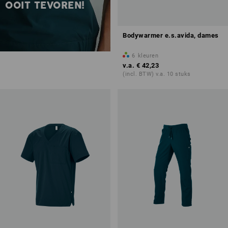
OOIT TEVOREN!
Bodywarmer e.s.avida, dames
6
kleuren
v.a.
€ 42,23
(incl. BTW) v.a. 10 stuks