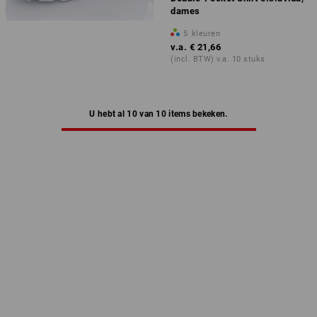
dames
5
kleuren
v.a.
€ 21,66
(incl. BTW) v.a. 10 stuks
U hebt al 10 van 10 items bekeken.