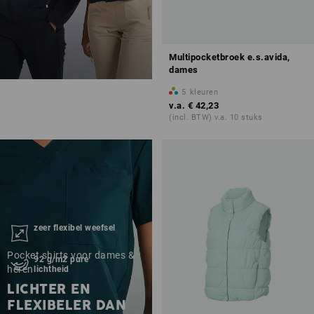
Multipocketbroek e.s.avida,
dames
5
kleuren
v.a.
€ 42,23
(incl. BTW) v.a. 10 stuks
zeer flexibel weefsel
Pocket shirts voor dames &
92 g/m2 pure
heren
lichtheid
LICHTER EN
FLEXIBELER DAN