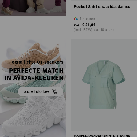
Pocket Shirt e.s.avida, dames
5
kleuren
v.a.
€ 21,66
(incl. BTW) v.a. 10 stuks
extra lichte O1-sneakers
PERFECTE MATCH
IN AVIDA-KLEUREN
e.s. Airolo low
Double-Pocket Shirt e.s.avida,