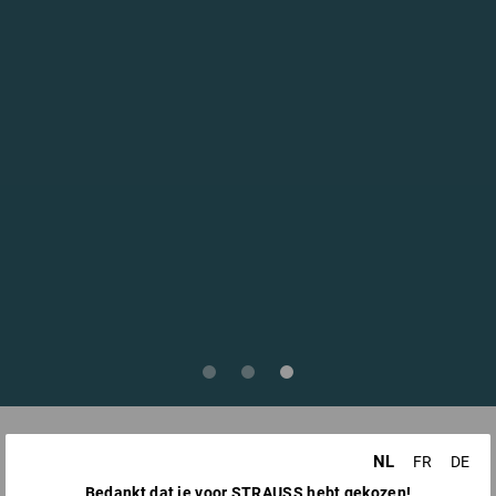
NL
FR
DE
Bedankt dat je voor STRAUSS hebt gekozen!