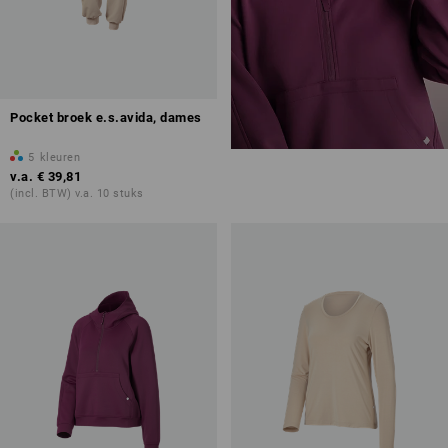
Pocket broek e.s.avida, dames
5
kleuren
v.a.
€ 39,81
(incl. BTW) v.a. 10 stuks