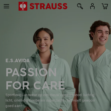
10
E.S.AVIDA
PASSION
FOR CARE
Sportieve Carewear op een nieuw comfort-level: luchtig
licht, oneindig flexibel en superzacht - het voelt gewoon
goed aan!