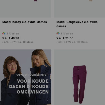
Modal-hoody e.s.avida, dames
Modal-Longsleeve e.s.avida,
dames
5
kleuren
3
kleuren
v.a.
€ 48,28
v.a.
€ 21,66
(incl. BTW) v.a. 10 stuks
(incl. BTW) v.a. 10 stuks
gewoon combineren
VOOR KOUDE
DAGEN & KOUDE
OMGEVINGEN