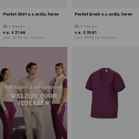
Pocket Shirt e.s.avida, heren
Pocket broek e.s.avida, heren
5
kleuren
5
kleuren
v.a.
€ 21,66
v.a.
€ 39,81
(incl. BTW) v.a. 10 stuks
(incl. BTW) v.a. 10 stuks
individueel & professioneel
WELZIJN VOOR
IEDEREEN