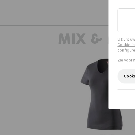
MIX & MA
U kunt uw
Cookie-in
configure
Zie voor 
Cooki
e.s. T-Shirt cotton V-Neck, dam