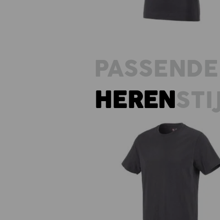
PASSENDE
HEREN
STI
e.s. T-Shirt cotton