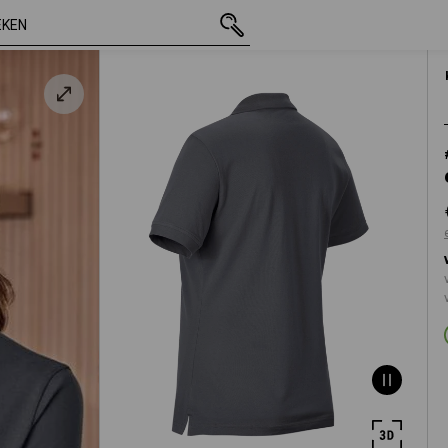
incl. BTW
€ 18,03
S
ciet
excl. verzendkoste