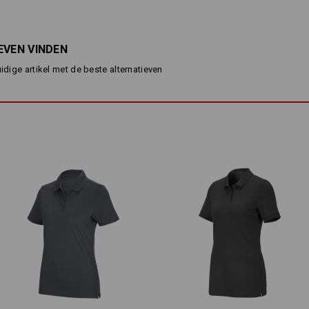
valt op door het zeer geringe gewich
piqué-structuur ziet er niet alleen el
contactpunten met de huid en daarme
aangenaam verkoelend effect.
EVEN VINDEN
Licht, lichter, Piqué Cotton light 
uidige artikel met de beste alternatieven
zomerse temperaturen!
BESCHRIJVING
normale pasvorm
van aangenaam licht, zacht en
van hoogwaardige katoen
2-voudige knoopsluiting
Materiaal:
Bovenmateriaal
100
%
Katoen
(ca. 1
Wasvoorschrift:
Machinewas 40°C
Drogen in droger behoedzaam
Niet droog reinigen