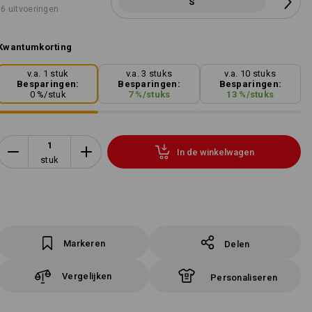
S
6 uitvoeringen
Kwantumkorting
v.a. 1 stuk
v.a. 3 stuks
v.a. 10 stuks
Besparingen:
Besparingen:
Besparingen:
0
%/
stuk
7
%/
stuks
13
%/
stuks
In de winkelwagen
stuk
Markeren
Delen
Vergelijken
Personaliseren