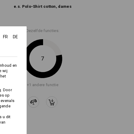
e.s. Polo-Shirt cotton, dames
Dezelfde functies:
FR
DE
Logoservice
7
inhoud en
e wij
 het
+1 andere functie
g. Door
ies op
 evenals
lgende
 u dit
 van