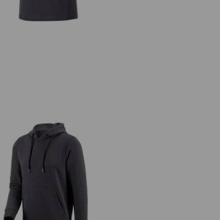
.s. Hoody-Sweatshirt poly cotton