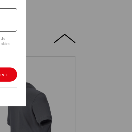
 de
ookies
eren
s. Piqué-Polo cotton light, dames