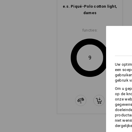
e.s. Piqué-Polo cotton light,
dames
functies:
9
Uw optima
een soepe
gebruike
gebruik v
Om u gep
op de kno
onze webs
gegevens 
doeleinde
productaa
niet wens
dergelijk