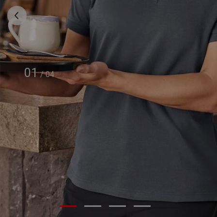
01
/
04