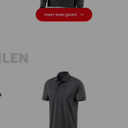
meer weergeven
JLEN
e.s. Polo-Shirt cotton
e