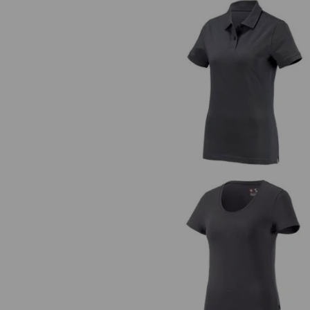
e.s. Polo-Shirt cotton, dames
e.s. T-Shirt cotton stretch, dam