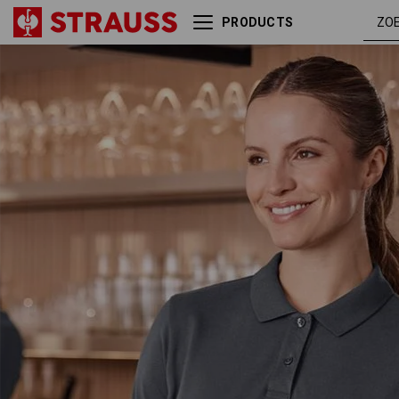
PRODUCTS
e.s. Piqué-Polo cotton light,
antra
dames