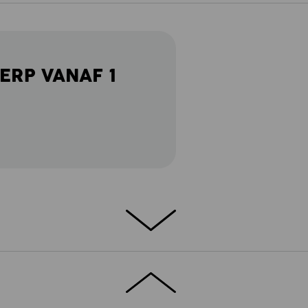
ERP VANAF 1
ATERIAAL – 100 % KATOEN – NORMALE
omfortabele e.s. Piqué-Polo cotton light