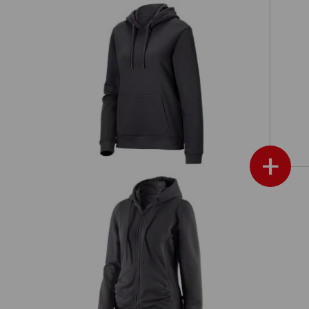
e.s. Hoody-Sweatshirt poly cotton,
dames
+
e.s. Hoody-Sweatjack poly cotton,
es
dames