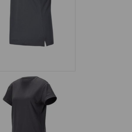
e.s. T-Shirt cotton stretch rolled
sleeve, dames