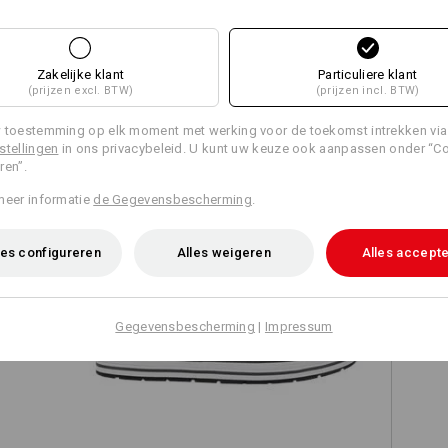
Zakelijke klant
Particuliere klant
(prijzen excl. BTW)
(prijzen incl. BTW)
TCH
 toestemming op elk moment met werking voor de toekomst intrekken via
stellingen
in ons privacybeleid. U kunt uw keuze ook aanpassen onder “C
ren”.
meer informatie
de Gegevensbescherming
.
es configureren
Alles weigeren
Alles accept
S3 Veiligheidsschoenen e.s. Spes II
es
mid
Gegevensbescherming
|
Impressum
e.