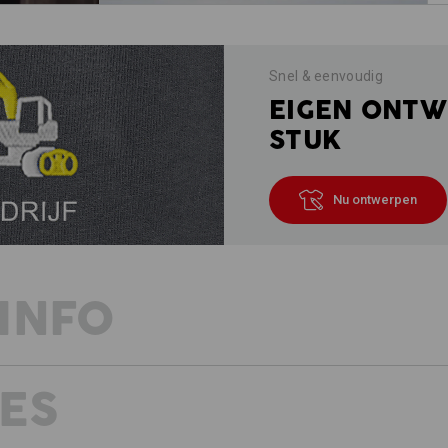
Snel & eenvoudig
EIGEN ONTW
STUK
Nu ontwerpen
INFO
ES
EXTRA LICHT – ELEGANT PIQUÉ-M
PASVORM
Sportieve klassieker in topvorm: de c