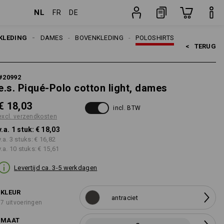
NL
FR
DE
n
stuk
KLEDING
DAMES
BOVENKLEDING
POLOSHIRTS
<   
TERUG
#
20992
e.s. Piqué-Polo cotton light, dames
€ 18,03
incl. BTW
excl. verzendkosten
v.a. 1 stuk:
€ 18,03
v.a. 3 stuks:
€ 16,82
v.a. 10 stuks:
€ 15,61
Levertijd ca. 3-5 werkdagen
KLEUR
antraciet
7 uitvoeringen
MAAT