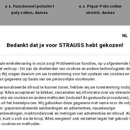
e.s. Functioneel poloshirt
e.s. Piqué-Polo cotton
poly cotton, dames
stretch, dames
Dezelfde functies:
Dezelfde functies:
NL
Personalisatie:
Bedankt dat je voor STRAUSS hebt gekozen!
Zelf vormgeven
7
7
le winkelervaring is onze zorg! Probleemloze functies, op u afgestemde 
l verloop - Dit zijn de doeleinden van cookies en andere technologieën di
n.Wij vragen daarom om uw toestemming voor het opslaan van cookies en
an gegevens op basis van uw persoonlijke voorkeuren.
+3 andere functies
+1 andere functie
ersonaliseerde inhoud te kunnen tonen, hebben wij uw toestemming nodi
p 'Alles accepteren' te klikken, verzamelen wij informatie over uw interact
ite via cookies en andere methoden (inclusief AI-gestuurde procedures),
uit het bestelproces. Wij gebruiken deze gegevens met name voor de vo
n: gepersonaliseerde aanbiedingen en advertenties, nauwkeurige
nbevelingen, marktonderzoek en metingen van advertenties en inhoud. Als
t, kunt u zich via de knop 'Alles weigeren' ook verzetten tegen het gebruik
e cookies en methoden.
Alle details vergelijken