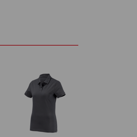
t en bijzonder luchtige comfort. De zachte
egant uit, maar zorgt ook voor minder
e voor een goede luchtcirculatie en een
– perfect voor topprestaties bij
DETAILS
 elegant piqué-materiaal
50 g/m²)
Niet bleken
Koud strijken