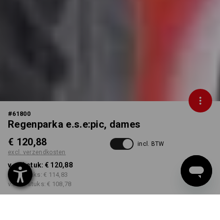
#
61800
Regenparka e.s.e:pic, dames
€ 120,88
incl. BTW
excl. verzendkosten
v.a. 1 stuk:
€ 120,88
v.a. 3 stuks:
€ 114,83
v.a. 10 stuks:
€ 108,78
Levertijd ca. 3-5 werkdagen