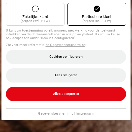
Zakelijke klant
Particuliere klant
(prijzen excl. BTW)
(prijzen incl. BTW)
U kunt uw toestemming op elk moment met werking voor de toekomst
intrekken via de
Cookie-instellingen
in ons privacybeleid. U kunt uw keuze
ook aanpassen onder “Cookies configureren”.
Zie voor meer informatie
de Gegevensbescherming
.
Cookies configureren
Alles weigeren
Alles accepteren
Gegevensbescherming
|
Impressum