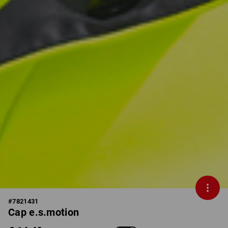
#
7821431
Cap e.s.motion