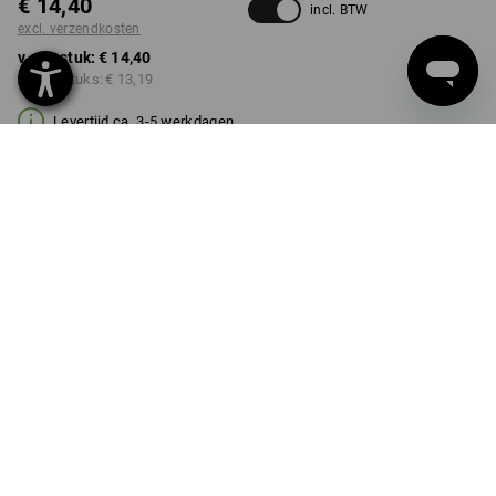
€ 14,40
incl. BTW
excl. verzendkosten
v.a. 1 stuk:
€ 14,40
v.a. 10 stuks:
€ 13,19
Levertijd ca. 3-5 werkdagen
KLEUR
MAAT
S/M
kiezen
kiezen
grafiet
Kwantumkorting
v.a. 1 stuk
v.a. 10 stuks
Besparingen:
Besparingen:
0
%/
stuk
8
%/
stuks