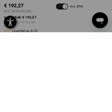
€ 192,27
incl. BTW
excl. verzendkosten
v.a. 1 stuk:
€ 192,27
v.a. 3 stuks:
€ 181,38
Levertijd ca. 8-10
werkdagen
KLEUR
MAAT
S
kiezen
zwart
Kwantumkorting
v.a. 1 stuk
v.a. 3 stuks
Besparingen:
Besparingen:
0
%/
stuk
6
%/
stuks