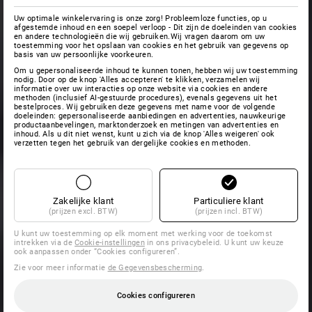
Uw optimale winkelervaring is onze zorg! Probleemloze functies, op u
afgestemde inhoud en een soepel verloop - Dit zijn de doeleinden van cookies
en andere technologieën die wij gebruiken.Wij vragen daarom om uw
toestemming voor het opslaan van cookies en het gebruik van gegevens op
basis van uw persoonlijke voorkeuren.
Om u gepersonaliseerde inhoud te kunnen tonen, hebben wij uw toestemming
nodig. Door op de knop 'Alles accepteren' te klikken, verzamelen wij
informatie over uw interacties op onze website via cookies en andere
methoden (inclusief AI-gestuurde procedures), evenals gegevens uit het
bestelproces. Wij gebruiken deze gegevens met name voor de volgende
doeleinden: gepersonaliseerde aanbiedingen en advertenties, nauwkeurige
productaanbevelingen, marktonderzoek en metingen van advertenties en
inhoud. Als u dit niet wenst, kunt u zich via de knop 'Alles weigeren' ook
verzetten tegen het gebruik van dergelijke cookies en methoden.
Zakelijke klant
Particuliere klant
(prijzen excl. BTW)
(prijzen incl. BTW)
U kunt uw toestemming op elk moment met werking voor de toekomst
intrekken via de
Cookie-instellingen
in ons privacybeleid. U kunt uw keuze
ook aanpassen onder “Cookies configureren”.
Zie voor meer informatie
de Gegevensbescherming
.
Cookies configureren