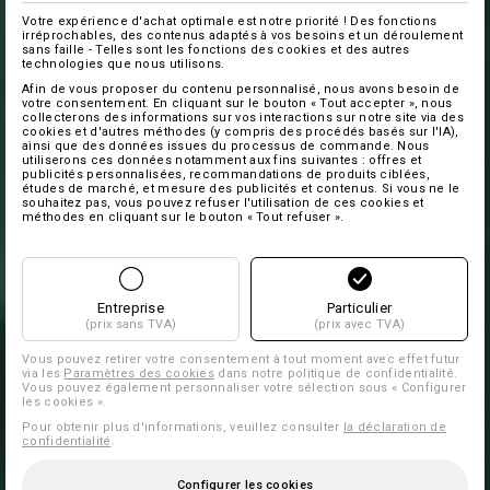
Votre expérience d'achat optimale est notre priorité ! Des fonctions
irréprochables, des contenus adaptés à vos besoins et un déroulement
sans faille - Telles sont les fonctions des cookies et des autres
technologies que nous utilisons.
Afin de vous proposer du contenu personnalisé, nous avons besoin de
votre consentement. En cliquant sur le bouton « Tout accepter », nous
collecterons des informations sur vos interactions sur notre site via des
cookies et d'autres méthodes (y compris des procédés basés sur l'IA),
ainsi que des données issues du processus de commande. Nous
utiliserons ces données notamment aux fins suivantes : offres et
publicités personnalisées, recommandations de produits ciblées,
études de marché, et mesure des publicités et contenus. Si vous ne le
souhaitez pas, vous pouvez refuser l'utilisation de ces cookies et
méthodes en cliquant sur le bouton « Tout refuser ».
Entreprise
Particulier
(prix sans TVA)
(prix avec TVA)
Vous pouvez retirer votre consentement à tout moment avec effet futur
via les
Paramètres des cookies
dans notre politique de confidentialité.
Vous pouvez également personnaliser votre sélection sous « Configurer
les cookies ».
Pour obtenir plus d'informations, veuillez consulter
la déclaration de
confidentialité
.
Configurer les cookies