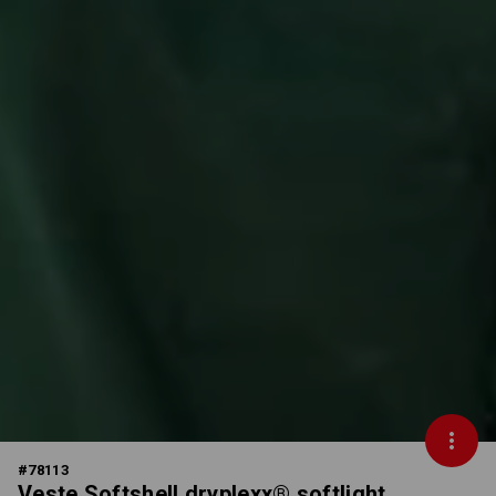
#
78113
Veste Softshell dryplexx® softlight