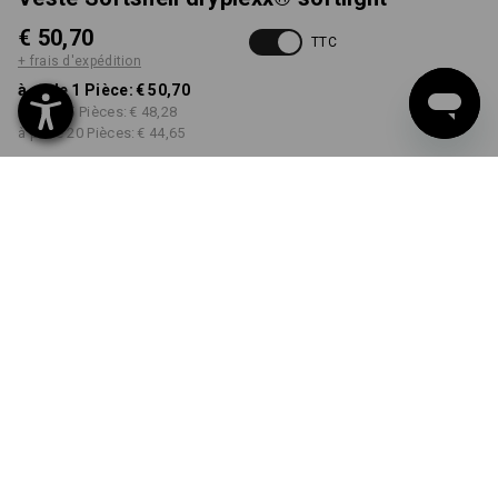
€ 50,70
TTC
+ frais d'expédition
à p. de 1 Pièce:
€ 50,70
à p. de 5 Pièces:
€ 48,28
à p. de 20 Pièces:
€ 44,65
Délai de livraison est d'env.
3 à 5 jours ouvrables
COULEUR
TAILLE
S
choisir
choisir
vert / noir
Remise sur quantité
à p. de 1 Pièce
à p. de 5 Pièces
à p. de 20 Pièces
Économies:
Économies:
Économies:
0
%/
Pièce
5
%/
Pièces
12
%/
Pièces