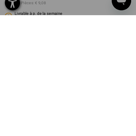
à p. de 3 Pièces:
€ 9,08
Livrable à p. de la semaine
40
COULEUR
TAILLE
98/104
choisir
choisir
engelbird8 / bleu gentiane
Remise sur quantité
à p. de 1 Pièce
à p. de 3 Pièces
Économies:
Économies:
0
%/
Pièce
11
%/
Pièces
Pièce