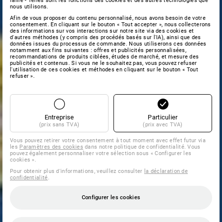
faille - Telles sont les fonctions des cookies et des autres technologies que
nous utilisons.
Afin de vous proposer du contenu personnalisé, nous avons besoin de votre
consentement. En cliquant sur le bouton « Tout accepter », nous collecterons
des informations sur vos interactions sur notre site via des cookies et
d'autres méthodes (y compris des procédés basés sur l'IA), ainsi que des
données issues du processus de commande. Nous utiliserons ces données
notamment aux fins suivantes : offres et publicités personnalisées,
recommandations de produits ciblées, études de marché, et mesure des
publicités et contenus. Si vous ne le souhaitez pas, vous pouvez refuser
l'utilisation de ces cookies et méthodes en cliquant sur le bouton « Tout
refuser ».
Entreprise
Particulier
(prix sans TVA)
(prix avec TVA)
Vous pouvez retirer votre consentement à tout moment avec effet futur via
les
Paramètres des cookies
dans notre politique de confidentialité. Vous
pouvez également personnaliser votre sélection sous « Configurer les
cookies ».
Pour obtenir plus d'informations, veuillez consulter
la déclaration de
confidentialité
.
Configurer les cookies