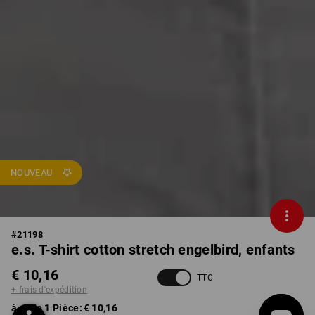
NOUVEAU
#
21198
e.s. T-shirt cotton stretch engelbird, enfants
€ 10,16
TTC
+ frais d'expédition
à p. de 1 Pièce:
€ 10,16