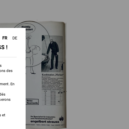
FR
DE
S !
es
ions des
ement. En
édés
iserons
s et