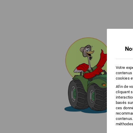
No
Votre expé
contenus 
cookies e
Afin de v
cliquant 
interacti
basés sur
ces donné
recommand
contenus.
méthodes 