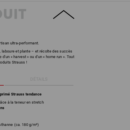
DUIT
rtisan ultra-performant.
, laboure et plante – et récolte des succès
e d'un « harvest » ou d'un « home run ». Tout
oduits Strauss !
DÉTAILS
mprimé Strauss tendance
âce à la teneur en stretch
ans
sthanne
(ca. 180 g/m²)