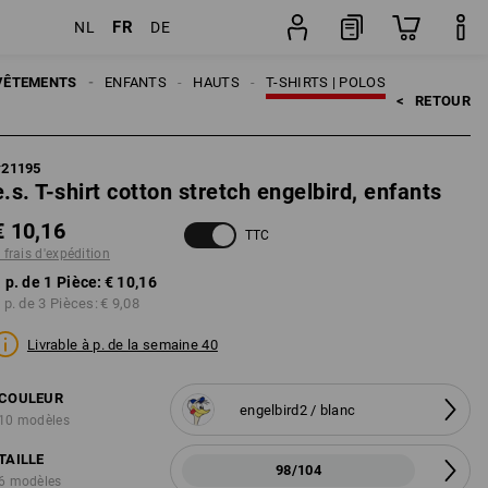
FR
NL
DE
on
Pièce
VÊTEMENTS
ENFANTS
HAUTS
T-SHIRTS | POLOS
<   
RETOUR
#
21195
e.s. T-shirt cotton stretch engelbird, enfants
€ 10,16
TTC
 frais d'expédition
 p. de 1 Pièce:
€ 10,16
 p. de 3 Pièces:
€ 9,08
Livrable à p. de la semaine 40
COULEUR
engelbird2 / blanc
10 modèles
TAILLE
98/104
6 modèles