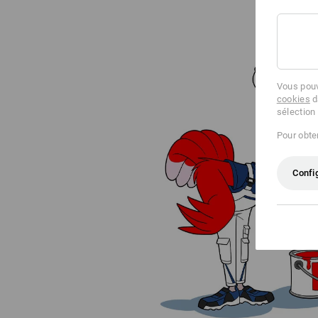
Vous pouv
cookies
d
sélection
Pour obten
Confi