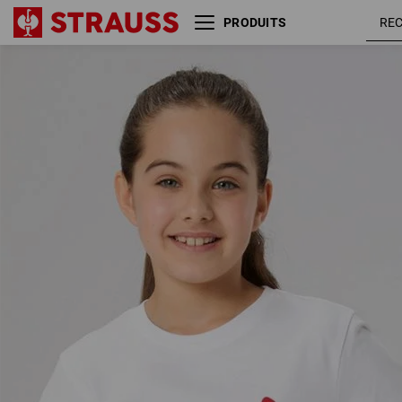
PRODUITS
e.s. T-shirt cotton stretch
engelbir
engelbird, enfants
/ blanc