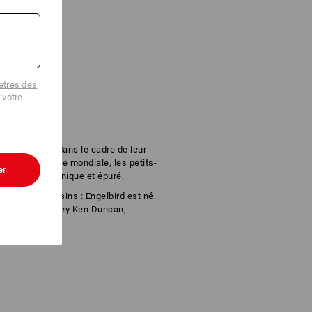
tres des
 votre
es en 2020 : dans le cadre de leur
arque une marque mondiale, les petits-
er
duit un logo iconique et épuré.
ur dans les dessins : Engelbird est né.
sinateur de Disney Ken Duncan,