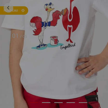
NOUVEAU
01
/
05