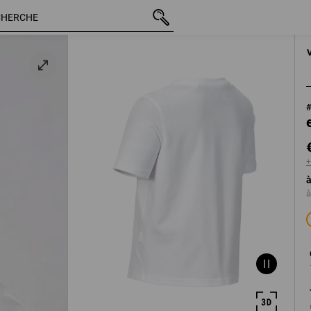
d2
TTC
€ 10,16
98/104
+ frais d'expéditi
+
à
à