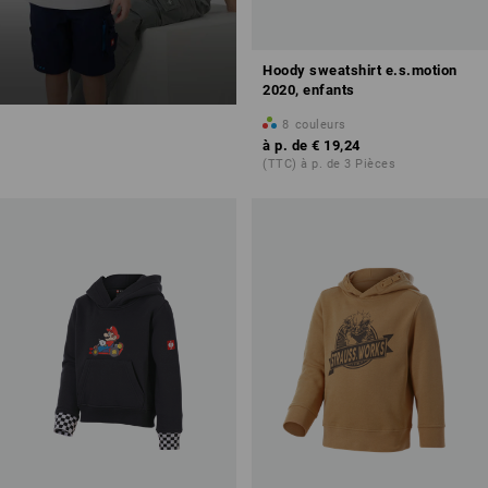
Hoody sweatshirt e.s.motion
2020, enfants
8
couleurs
à p. de
€ 19,24
(TTC) à p. de 3 Pièces