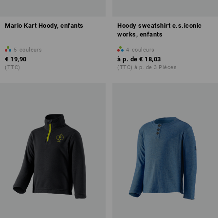
Mario Kart Hoody, enfants
Hoody sweatshirt e.s.iconic
works, enfants
5
couleurs
4
couleurs
€ 19,90
à p. de
€ 18,03
(TTC)
(TTC) à p. de 3 Pièces