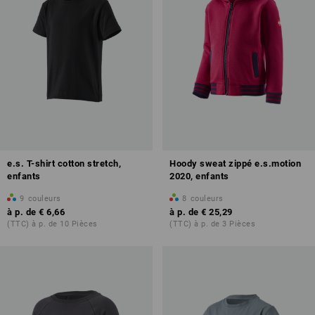
e.s. T-shirt cotton stretch,
Hoody sweat zippé e.s.motion
enfants
2020, enfants
9
couleurs
8
couleurs
à p. de
€ 6,66
à p. de
€ 25,29
(TTC) à p. de 10 Pièces
(TTC) à p. de 3 Pièces