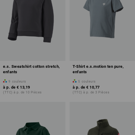
e.s. Sweatshirt cotton stretch,
T-Shirt e.s.motion ten pure,
enfants
enfants
9
couleurs
5
couleurs
à p. de
€ 13,19
à p. de
€ 10,77
(TTC) à p. de 10 Pièces
(TTC) à p. de 3 Pièces