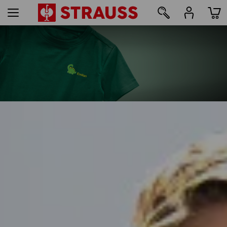
36
Impression & broderie - à partir de 1 pièce
Personnaliser facilement
en ligne maintenant
lire la suite