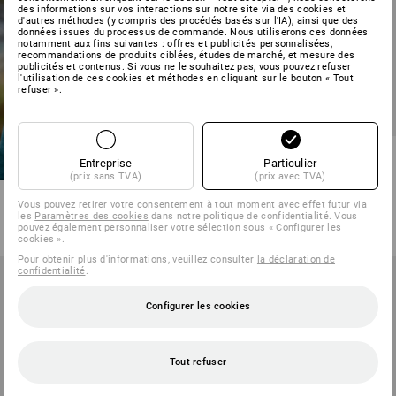
des informations sur vos interactions sur notre site via des cookies et
d'autres méthodes (y compris des procédés basés sur l'IA), ainsi que des
données issues du processus de commande. Nous utiliserons ces données
notamment aux fins suivantes : offres et publicités personnalisées,
recommandations de produits ciblées, études de marché, et mesure des
publicités et contenus. Si vous ne le souhaitez pas, vous pouvez refuser
l'utilisation de ces cookies et méthodes en cliquant sur le bouton « Tout
refuser ».
Veste sweat à capuche
Entreprise
Particulier
e.s.motion ten, enfants
(prix sans TVA)
(prix avec TVA)
4
couleurs
Vous pouvez retirer votre consentement à tout moment avec effet futur via
à p. de
€ 27,71
les
Paramètres des cookies
dans notre politique de confidentialité. Vous
pouvez également personnaliser votre sélection sous « Configurer les
(TTC) à p. de 3 Pièces
cookies ».
Pour obtenir plus d'informations, veuillez consulter
la déclaration de
confidentialité
.
Configurer les cookies
Tout refuser