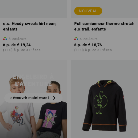
NOUVEAU
e.s. Hoody sweatshirt neon,
Pull camionneur thermo stretch
enfants
e.s.trail, enfants
3
couleurs
4
couleurs
à p. de
€ 19,24
à p. de
€ 18,76
(TTC) à p. de 3 Pièces
(TTC) à p. de 3 Pièces
ENGELBIRD À
L'AVENTURE
découvrir maintenant