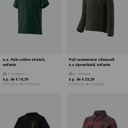
e.s. Polo cotton stretch,
Pull camionneur climacell
enfants
e.s.dynashield, enfants
9
couleurs
6
couleurs
à p. de
€ 10,29
à p. de
€ 25,29
(TTC) à p. de 10 Pièces
(TTC) à p. de 3 Pièces