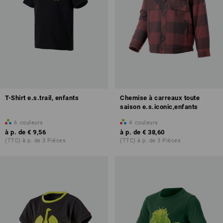
T-Shirt e.s.trail, enfants
Chemise à carreaux toute
saison e.s.iconic,enfants
6
couleurs
4
couleurs
à p. de
€ 9,56
à p. de
€ 38,60
(TTC) à p. de 3 Pièces
(TTC) à p. de 3 Pièces