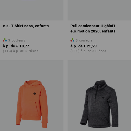
e.s. T-Shirt neon, enfants
Pull camionneur Highloft
e.s.motion 2020, enfants
3
couleurs
5
couleurs
à p. de
€ 10,77
à p. de
€ 25,29
(TTC) à p. de 3 Pièces
(TTC) à p. de 3 Pièces