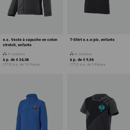
e.s. Veste à capuche en coton
T-Shirt e.s.e:pic, enfants
stretch, enfants
9
couleurs
8
couleurs
à p. de
€ 24,08
à p. de
€ 9,56
(TTC) à p. de 10 Pièces
(TTC) à p. de 3 Pièces