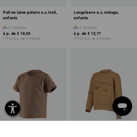
Pull en laine polaire e.s.trail,
Longsleeve e.s.vintage,
enfants
enfants
4
couleurs
3
couleurs
à p. de
€ 18,03
à p. de
€ 12,71
(TTC) à p. de 3 Pièces
(TTC) à p. de 3 Pièces