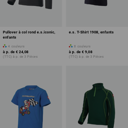
Pullover à col rond e.s.iconic,
e.s. T-Shirt 1908, enfants
enfants
4
couleurs
8
couleurs
à p. de
€ 24,08
à p. de
€ 9,08
(TTC) à p. de 3 Pièces
(TTC) à p. de 3 Pièces