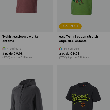
NOUVEAU
T-shirt e.s.iconic works,
e.s. T-shirt cotton stretch
enfants
engelbird, enfants
4
couleurs
10
couleurs
à p. de
€ 9,08
à p. de
€ 9,08
(TTC) à p. de 3 Pièces
(TTC) à p. de 3 Pièces