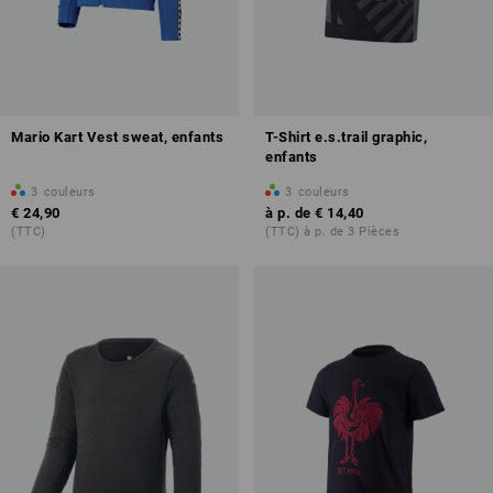
Mario Kart Vest sweat, enfants
T-Shirt e.s.trail graphic,
enfants
3
couleurs
3
couleurs
€ 24,90
à p. de
€ 14,40
(TTC)
(TTC) à p. de 3 Pièces