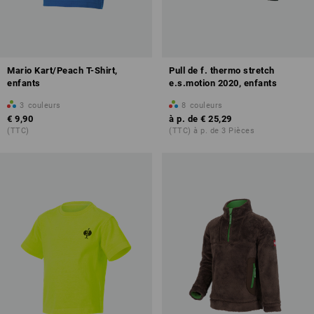
Mario Kart/Peach T-Shirt,
Pull de f. thermo stretch
enfants
e.s.motion 2020, enfants
3
couleurs
8
couleurs
€ 9,90
à p. de
€ 25,29
(TTC)
(TTC) à p. de 3 Pièces