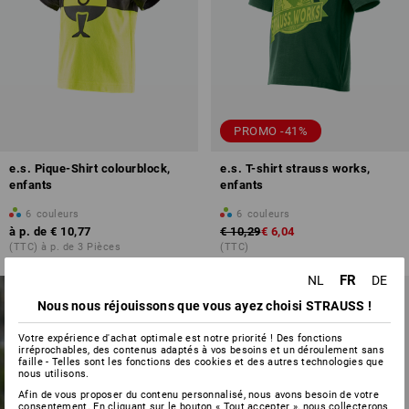
PROMO -41%
e.s. Pique-Shirt colourblock,
e.s. T-shirt strauss works,
enfants
enfants
6
couleurs
6
couleurs
à p. de
€ 10,77
€ 10,29
€ 6,04
(TTC) à p. de 3 Pièces
(TTC)
FR
NL
DE
NOUVEAUTÉS
NOUVEAU
Nous nous réjouissons que vous ayez choisi STRAUSS !
POUR LES
Votre expérience d'achat optimale est notre priorité ! Des fonctions
ENFANTS
irréprochables, des contenus adaptés à vos besoins et un déroulement sans
faille - Telles sont les fonctions des cookies et des autres technologies que
nous utilisons.
découvrir maintenant
Afin de vous proposer du contenu personnalisé, nous avons besoin de votre
consentement. En cliquant sur le bouton « Tout accepter », nous collecterons