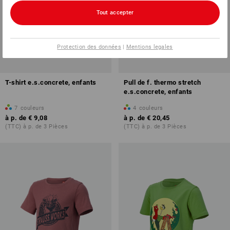
Tout accepter
Protection des données
|
Mentions legales
T-shirt e.s.concrete, enfants
Pull de f. thermo stretch
e.s.concrete, enfants
7
couleurs
4
couleurs
à p. de
€ 9,08
à p. de
€ 20,45
(TTC) à p. de 3 Pièces
(TTC) à p. de 3 Pièces