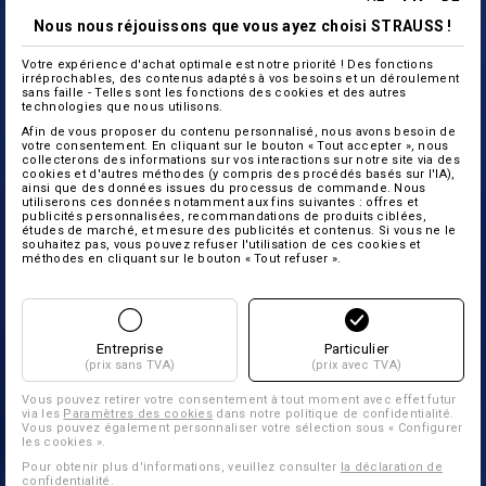
Nous nous réjouissons que vous ayez choisi STRAUSS !
Votre expérience d'achat optimale est notre priorité ! Des fonctions
irréprochables, des contenus adaptés à vos besoins et un déroulement
sans faille - Telles sont les fonctions des cookies et des autres
technologies que nous utilisons.
Afin de vous proposer du contenu personnalisé, nous avons besoin de
votre consentement. En cliquant sur le bouton « Tout accepter », nous
collecterons des informations sur vos interactions sur notre site via des
cookies et d'autres méthodes (y compris des procédés basés sur l'IA),
ainsi que des données issues du processus de commande. Nous
utiliserons ces données notamment aux fins suivantes : offres et
publicités personnalisées, recommandations de produits ciblées,
études de marché, et mesure des publicités et contenus. Si vous ne le
souhaitez pas, vous pouvez refuser l'utilisation de ces cookies et
méthodes en cliquant sur le bouton « Tout refuser ».
Entreprise
Particulier
(prix sans TVA)
(prix avec TVA)
Vous pouvez retirer votre consentement à tout moment avec effet futur
via les
Paramètres des cookies
dans notre politique de confidentialité.
Vous pouvez également personnaliser votre sélection sous « Configurer
les cookies ».
Pour obtenir plus d'informations, veuillez consulter
la déclaration de
confidentialité
.