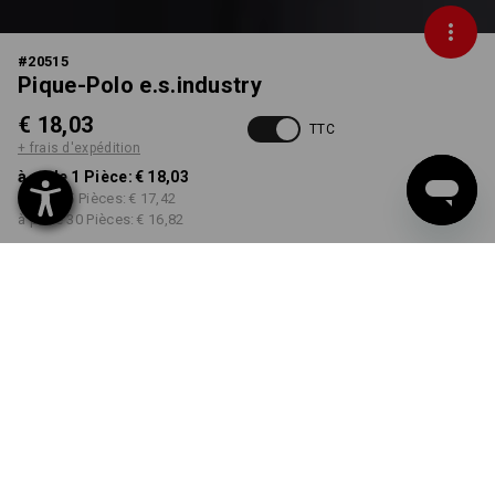
#
20515
Pique-Polo e.s.industry
€ 18,03
TTC
+ frais d'expédition
à p. de 1 Pièce:
€ 18,03
à p. de 5 Pièces:
€ 17,42
à p. de 30 Pièces:
€ 16,82
Délai de livraison est d'env.
3 à 5 jours ouvrables
COULEUR
TAILLE
S
choisir
choisir
bleu royal
Remise sur quantité