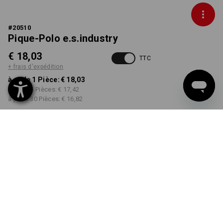
#
20510
Pique-Polo e.s.industry
€ 18,03
TTC
+ frais d'expédition
à p. de 1 Pièce:
€ 18,03
à p. de 5 Pièces:
€ 17,42
à p. de 30 Pièces:
€ 16,82
Délai de livraison est d'env.
3 à 5 jours ouvrables
COULEUR
TAILLE
S
choisir
choisir
blanc
Remise sur quantité