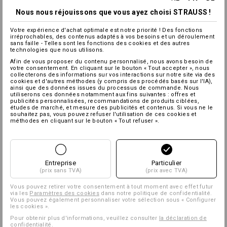
Nous nous réjouissons que vous ayez choisi STRAUSS !
Votre expérience d'achat optimale est notre priorité ! Des fonctions
irréprochables, des contenus adaptés à vos besoins et un déroulement
sans faille - Telles sont les fonctions des cookies et des autres
technologies que nous utilisons.
Afin de vous proposer du contenu personnalisé, nous avons besoin de
votre consentement. En cliquant sur le bouton « Tout accepter », nous
collecterons des informations sur vos interactions sur notre site via des
cookies et d'autres méthodes (y compris des procédés basés sur l'IA),
ainsi que des données issues du processus de commande. Nous
utiliserons ces données notamment aux fins suivantes : offres et
publicités personnalisées, recommandations de produits ciblées,
études de marché, et mesure des publicités et contenus. Si vous ne le
souhaitez pas, vous pouvez refuser l'utilisation de ces cookies et
méthodes en cliquant sur le bouton « Tout refuser ».
Entreprise
Particulier
(prix sans TVA)
(prix avec TVA)
Vous pouvez retirer votre consentement à tout moment avec effet futur
via les
Paramètres des cookies
dans notre politique de confidentialité.
Vous pouvez également personnaliser votre sélection sous « Configurer
les cookies ».
Pour obtenir plus d'informations, veuillez consulter
la déclaration de
confidentialité
.