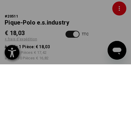
#
20511
Pique-Polo e.s.industry
€ 18,03
TTC
+ frais d'expédition
à p. de 1 Pièce:
€ 18,03
à p. de 5 Pièces:
€ 17,42
à p. de 30 Pièces:
€ 16,82
Délai de livraison est d'env.
3 à 5 jours ouvrables
COULEUR
TAILLE
XS
choisir
choisir
noir
Remise sur quantité