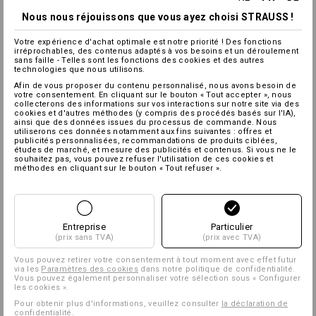
Nous nous réjouissons que vous ayez choisi STRAUSS !
Votre expérience d'achat optimale est notre priorité ! Des fonctions
irréprochables, des contenus adaptés à vos besoins et un déroulement
sans faille - Telles sont les fonctions des cookies et des autres
technologies que nous utilisons.
Afin de vous proposer du contenu personnalisé, nous avons besoin de
votre consentement. En cliquant sur le bouton « Tout accepter », nous
collecterons des informations sur vos interactions sur notre site via des
cookies et d'autres méthodes (y compris des procédés basés sur l'IA),
ainsi que des données issues du processus de commande. Nous
utiliserons ces données notamment aux fins suivantes : offres et
publicités personnalisées, recommandations de produits ciblées,
études de marché, et mesure des publicités et contenus. Si vous ne le
souhaitez pas, vous pouvez refuser l'utilisation de ces cookies et
méthodes en cliquant sur le bouton « Tout refuser ».
Entreprise
Particulier
(prix sans TVA)
(prix avec TVA)
Vous pouvez retirer votre consentement à tout moment avec effet futur
via les
Paramètres des cookies
dans notre politique de confidentialité.
Vous pouvez également personnaliser votre sélection sous « Configurer
les cookies ».
Pour obtenir plus d'informations, veuillez consulter
la déclaration de
confidentialité
.