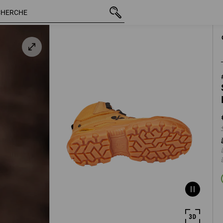
TTC
€ 141,45
39
n
+ frais d'expédition