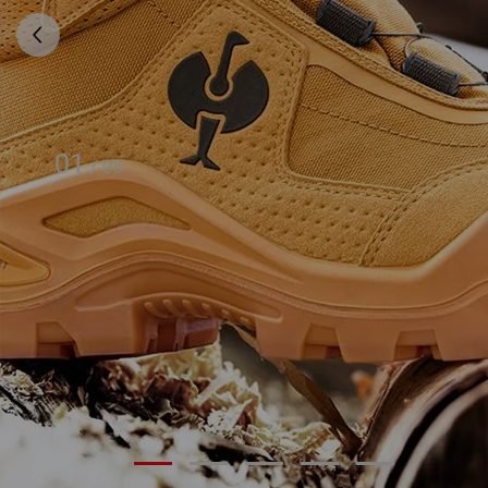
01
/
05