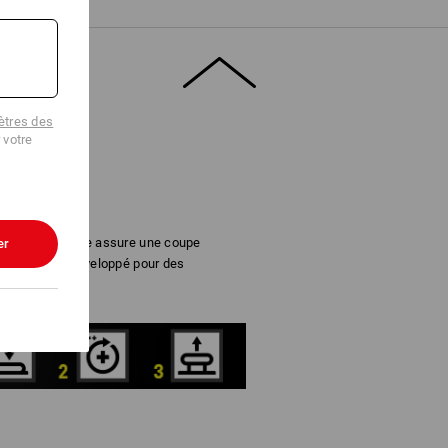
tres des
 votre
ermeture rotative assure une coupe
er
®
. BOA
a été développé pour des