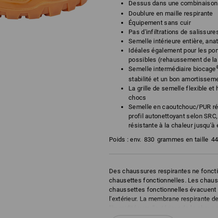
Dessus dans une combinaison
Doublure en maille respirante
Équipement sans cuir
Pas d'infiltrations de salissur
Semelle intérieure entière, an
Idéales également pour les po
possibles (rehaussement de la
Semelle intermédiaire biocage
stabilité et un bon amortissem
La grille de semelle flexible et
chocs
Semelle en caoutchouc/PUR rés
profil autonettoyant selon SRC,
résistante à la chaleur jusqu'à 
Poids : env.
830
grammes en taille
4
Des chaussures respirantes ne foncti
chausettes fonctionnelles. Les chaus
chaussettes fonctionnelles évacuent q
l'extérieur. La membrane respirante de
l'humidité vers l'extérieur de la chau
respirantes ne fonctionne donc qu'av