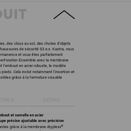
DUIT
es, des clous au sol, des chutes d'objets
chaussures de sécurité S3 e.s. Kastra, vous
permanence et vous êtes parfaitement
i-perforation Ensemble avec la membrane
t l'embout en acier robuste, le modèle
 pieds. Cela inclut notamment l'insertion et
ossibles grâce à la fermeture vissable
ÉTAILS
EXTRAS
bout et semelle en acier
upe précise ajustable avec précision
®
rantes grâce à la membrane dryplexx