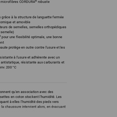
®
 microfibres CORDURA
robuste
es grâce à la structure de languette fermée
atomique et amovible
rteurs de semelles, semelles orthopédiques
 semelle)
®
pour une flexibilité optimale, une bonne
ent
 haute protège en outre contre l'usure et les
istante à l'usure et adhérente avec un
 antistatique, résistante aux carburants et
env. 200 °C
4
onnent qu'en association avec des
settes en coton stockent l'humidité. Les
uant à elles l'humidité des pieds vers
 la chaussure intervient alors, en évacuant
ssure. Le principe des chaussures
ec des chaussettes respirantes. La