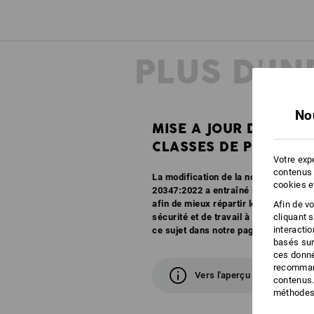
PLUS D'I
No
MISE A JOUR DES
CLASSES DE PROTECT
Votre expé
contenus 
La modification de la norme EN ISO 
cookies e
20347:2022 a entraîné la création de 
afin de mieux répartir les caractéri
Afin de v
cliquant 
sécurité et de travail à l'avenir. Vou
interacti
ce sujet dans notre page d'aperçu.
basés sur
ces donné
recommand
Vers l'aperçu
contenus.
méthodes 