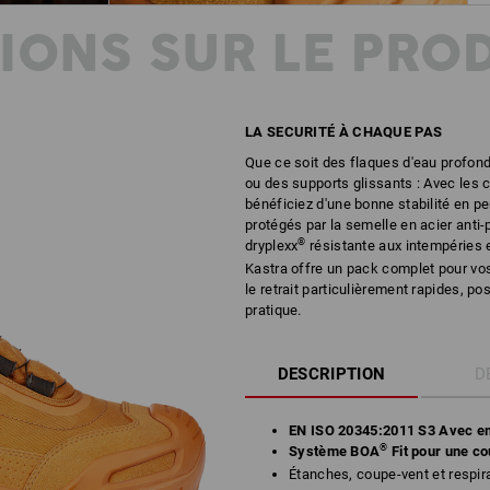
IONS SUR LE PRO
LA SECURITÉ À CHAQUE PAS
Que ce soit des flaques d'eau profond
ou des supports glissants : Avec les 
bénéficiez d'une bonne stabilité en 
protégés par la semelle en acier ant
®
dryplexx
résistante aux intempéries e
Kastra offre un pack complet pour vos
le retrait particulièrement rapides, p
pratique.
DESCRIPTION
D
EN ISO 20345:2011 S3 Avec em
®
Système BOA
Fit pour une co
Étanches, coupe-vent et respi