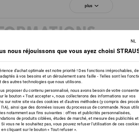
transpiration ne peut être évacuée ef
plus
des chaussettes fonctionnelles et des
fonctionne le principe de la respirabili
NFORMATIONS
Cliquez sur le bouton "Fiche technique
NL
us nous réjouissons que vous ayez choisi STRAUS
Fiche technique
ION
rience d'achat optimale est notre priorité ! Des fonctions irréprochables, d
adaptés à vos besoins et un déroulement sans faille - Telles sont les fonct
20345:2022 et EN ISO
t des autres technologies que nous utilisons.
nouvelles classes de protection,
stiques des chaussures de
ous proposer du contenu personnalisé, nous avons besoin de votre consent
sur le bouton « Tout accepter », nous collecterons des informations sur vos
s trouverez plus d'informations à
ons sur notre site via des cookies et d'autres méthodes (y compris des proc
 l'IA), ainsi que des données issues du processus de commande. Nous util
es notamment aux fins suivantes : offres et publicités personnalisées,
ations de produits ciblées, études de marché, et mesure des publicités et
 Si vous ne le souhaitez pas, vous pouvez refuser l'utilisation de ces cookie
en cliquant sur le bouton « Tout refuser ».