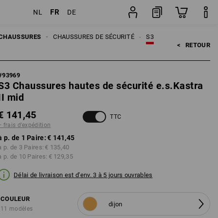
FR
NL
DE
Paire
CHAUSSURES
CHAUSSURES DE SÉCURITÉ
S3
<   
RETOUR
#
93969
S3 Chaussures hautes de sécurité e.s.Kastra
II mid
€ 141,45
TTC
+ frais d'expédition
à p. de 1 Paire:
€ 141,45
à p. de 3 Paires:
€ 135,40
à p. de 10 Paires:
€ 129,35
Délai de livraison est d'env. 3 à 5 jours ouvrables
COULEUR
dijon
11 modèles