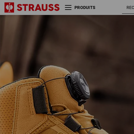
PRODUITS
S3 Chaussures hautes de
dijo
sécurité e.s.Kastra II mid