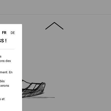
ficacement vers l'extérieur qu'en combinant
 chaussures respirantes. C'est ainsi que
té.
" pour obtenir plus d'informations.
FR
DE
S !
es
ions des
ement. En
édés
iserons
s et