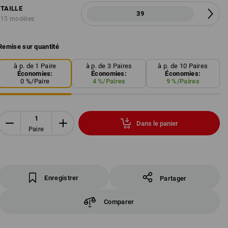
TAILLE
39
15 modèles
Remise sur quantité
à p. de 1 Paire
à p. de 3 Paires
à p. de 10 Paires
Économies:
Économies:
Économies:
0
%/
Paire
4
%/
Paires
9
%/
Paires
Dans le panier
Paire
Enregistrer
Partager
Comparer