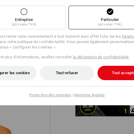
Entreprise
Particulier
(prix sans TVA)
(prix avec TVA)
ez retirer votre consentement à tout moment avec effet futur via les
Paramè
ans notre politique de confidentialité. Vous pouvez également personnaliser
 sous « Configurer les cookies ».
ir plus d'informations, veuillez consulter
la déclaration de confidentialité
.
DIAL IN!
®
Le système BOA
Fit avec une f
gurer les cookies
Tout refuser
Tout accept
précise ajustable avec précision
performances sans compromis.
Protection des données
|
Mentions legales