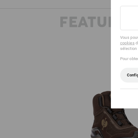
FEATURES
Vous pouv
cookies
d
sélection
Pour obten
Confi