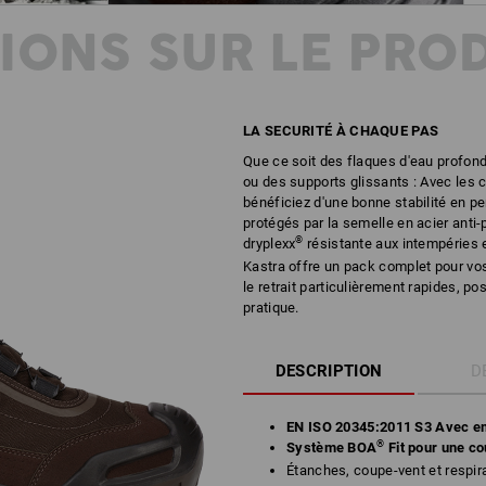
IONS SUR LE PRO
LA SECURITÉ À CHAQUE PAS
Que ce soit des flaques d'eau profond
ou des supports glissants : Avec les 
bénéficiez d'une bonne stabilité en 
protégés par la semelle en acier ant
®
dryplexx
résistante aux intempéries e
Kastra offre un pack complet pour vos
le retrait particulièrement rapides, p
pratique.
DESCRIPTION
D
EN ISO 20345:2011 S3 Avec em
®
Système BOA
Fit pour une co
Étanches, coupe-vent et respi