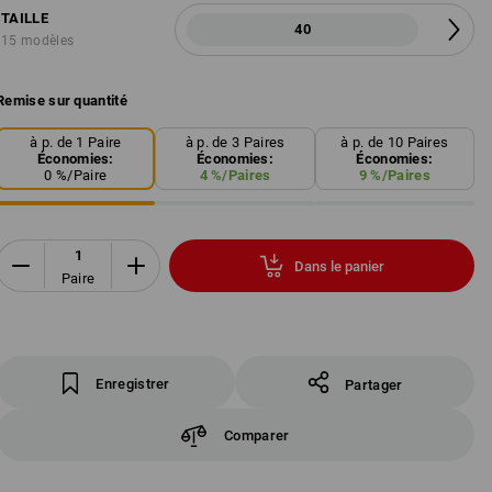
TAILLE
40
15 modèles
Remise sur quantité
à p. de 1 Paire
à p. de 3 Paires
à p. de 10 Paires
Économies:
Économies:
Économies:
0
%/
Paire
4
%/
Paires
9
%/
Paires
Dans le panier
Paire
Enregistrer
Partager
Comparer