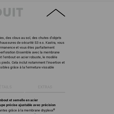
DUIT
es, des clous au sol, des chutes d'objets
chaussures de sécurité S3 e.s. Kastra, vous
permanence et vous êtes parfaitement
i-perforation Ensemble avec la membrane
t l'embout en acier robuste, le modèle
 pieds. Cela inclut notamment l'insertion et
ossibles grâce à la fermeture vissable
ÉTAILS
EXTRAS
bout et semelle en acier
upe précise ajustable avec précision
®
rantes grâce à la membrane dryplexx