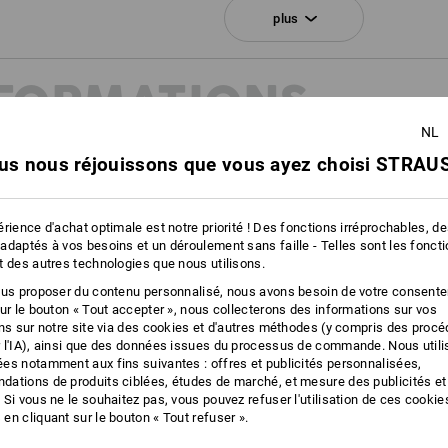
transpiration ne peut être évacuée ef
plus
des chaussettes fonctionnelles et des
fonctionne le principe de la respirabili
NFORMATIONS
Cliquez sur le bouton "Fiche technique
NL
us nous réjouissons que vous ayez choisi STRAUS
Fiche technique
ION
rience d'achat optimale est notre priorité ! Des fonctions irréprochables, d
adaptés à vos besoins et un déroulement sans faille - Telles sont les fonct
20345:2022 et EN ISO
t des autres technologies que nous utilisons.
nouvelles classes de protection,
stiques des chaussures de
ous proposer du contenu personnalisé, nous avons besoin de votre consent
sur le bouton « Tout accepter », nous collecterons des informations sur vos
s trouverez plus d'informations à
ons sur notre site via des cookies et d'autres méthodes (y compris des proc
 l'IA), ainsi que des données issues du processus de commande. Nous util
es notamment aux fins suivantes : offres et publicités personnalisées,
ations de produits ciblées, études de marché, et mesure des publicités et
 Si vous ne le souhaitez pas, vous pouvez refuser l'utilisation de ces cookie
en cliquant sur le bouton « Tout refuser ».