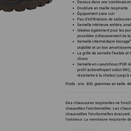
Dessus dans une combinaison
Doublure en maille respirante
Équipement sans cuir
Pas d'infiltrations de salissur
Semelle intérieure entière, an
Idéales également pour les po
possibles (rehaussement de la
Semelle intermédiaire biocage
stabilité et un bon amortissem
La grille de semelle flexible et
chocs
Semelle en caoutchouc/PUR rés
profil autonettoyant selon SRC,
résistante à la chaleur jusqu'à 
Poids : env.
830
grammes en taille
4
Des chaussures respirantes ne foncti
chausettes fonctionnelles. Les chaus
chaussettes fonctionnelles évacuent q
l'extérieur. La membrane respirante de
l'humidité vers l'extérieur de la chau
respirantes ne fonctionne donc qu'av