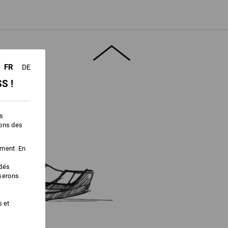
ficacement vers l'extérieur qu'en combinant
 chaussures respirantes. C'est ainsi que
té.
" pour obtenir plus d'informations.
FR
DE
S !
es
ions des
ement. En
édés
iserons
s et