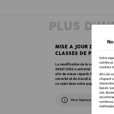
PLUS D'I
No
MISE A JOUR DES
CLASSES DE PROTECT
Votre expé
contenus 
La modification de la norme EN ISO 
cookies e
20347:2022 a entraîné la création de 
afin de mieux répartir les caractéri
Afin de v
cliquant 
sécurité et de travail à l'avenir. Vou
interacti
ce sujet dans notre page d'aperçu.
basés sur
ces donné
recommand
Vers l'aperçu
contenus.
méthodes 