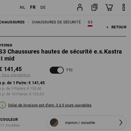
FR
NL
DE
ion
Paire
CHAUSSURES
CHAUSSURES DE SÉCURITÉ
S3
<   
RETOUR
#
93968
S3 Chaussures hautes de sécurité e.s.Kastra
II mid
€ 141,45
TTC
+ frais d'expédition
à p. de 1 Paire:
€ 141,45
à p. de 3 Paires:
€ 135,40
à p. de 10 Paires:
€ 129,35
Délai de livraison est d'env. 3 à 5 jours ouvrables
COULEUR
marron / noisette
11 modèles