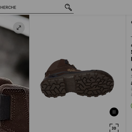
/
TTC
€ 141,45
40
+ frais d'expédit