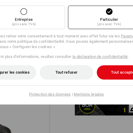
Entreprise
Particulier
(prix sans TVA)
(prix avec TVA)
ez retirer votre consentement à tout moment avec effet futur via les
Paramè
ans notre politique de confidentialité. Vous pouvez également personnaliser
 sous « Configurer les cookies ».
ir plus d'informations, veuillez consulter
la déclaration de confidentialité
.
DIAL IN!
®
Le système BOA
Fit avec une f
gurer les cookies
Tout refuser
Tout accept
précise ajustable avec précision
performances sans compromis.
Protection des données
|
Mentions legales