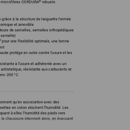
®
 microfibres CORDURA
robuste
es grâce à la structure de languette fermée
atomique et amovible
rteurs de semelles, semelles orthopédiques
 semelle)
®
pour une flexibilité optimale, une bonne
ent
 haute protège en outre contre l'usure et les
istante à l'usure et adhérente avec un
 antistatique, résistante aux carburants et
env. 200 °C
4
onnent qu'en association avec des
settes en coton stockent l'humidité. Les
uant à elles l'humidité des pieds vers
 la chaussure intervient alors, en évacuant
ssure. Le principe des chaussures
ec des chaussettes respirantes. La