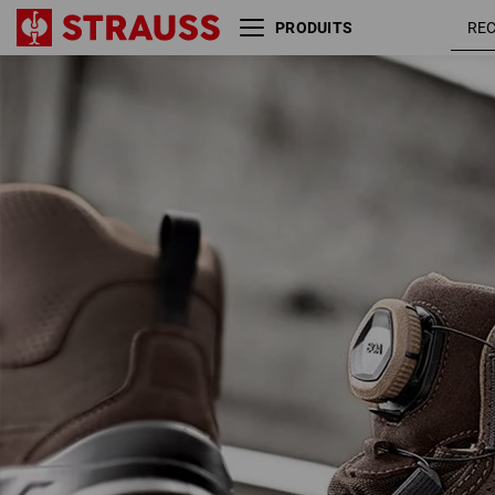
PRODUITS
S3 Chaussures hautes de
marron 
sécurité e.s.Kastra II mid
noisette