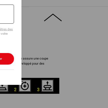
tres des
 votre
ermeture rotative assure une coupe
er
®
. BOA
a été développé pour des