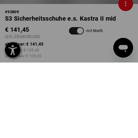
#
93809
S3 Sicherheitsschuhe e.s. Kastra II mid
€ 141,45
mit MwSt.
zzgl. Versandkosten
ab 1 Paar:
€ 141,45
ab 3 Paar:
€ 135,40
ab 10 Paar:
€ 129,35
Lieferzeit ca. 3-5 Werktage
FARBE
GRÖSSE
39
wählen
wählen
anthrazit / warngelb
Mengenrabatt
ab 1 Paar
ab 3 Paar
ab 10 Paar