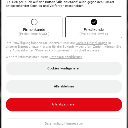
Sie sich per Klick auf den Button “Alle ablehnen” auch gegen den Einsatz
entsprechender Cookies und Verfahren entscheiden.
Firmenkunde
Privatkunde
(Preise ohne MwSt.)
(Preise mit MwSt.)
Ihre Einwilligung können Sie jederzeit über die
Cookie-Einstellungen
in
unserer Datenschutzerklärung für die Zukunft widerrufen. Zudem können Sie
Ihre Auswahl unter "Cookies konfigurieren" individuell anpassen
Weitere Informationen siehe
Datenschutzerklärung
.
Cookies konfigurieren
Alle ablehnen
Alle akzeptieren
Datenschutz
|
Impressum