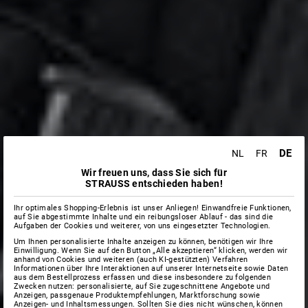
DE
NL
FR
Wir freuen uns, dass Sie sich für
STRAUSS entschieden haben!
Ihr optimales Shopping-Erlebnis ist unser Anliegen! Einwandfreie Funktionen,
auf Sie abgestimmte Inhalte und ein reibungsloser Ablauf - das sind die
Aufgaben der Cookies und weiterer, von uns eingesetzter Technologien.
Um Ihnen personalisierte Inhalte anzeigen zu können, benötigen wir Ihre
Einwilligung. Wenn Sie auf den Button „Alle akzeptieren“ klicken, werden wir
anhand von Cookies und weiteren (auch KI-gestützten) Verfahren
Informationen über Ihre Interaktionen auf unserer Internetseite sowie Daten
aus dem Bestellprozess erfassen und diese insbesondere zu folgenden
Zwecken nutzen: personalisierte, auf Sie zugeschnittene Angebote und
Anzeigen, passgenaue Produktempfehlungen, Marktforschung sowie
Anzeigen- und Inhaltsmessungen. Sollten Sie dies nicht wünschen, können