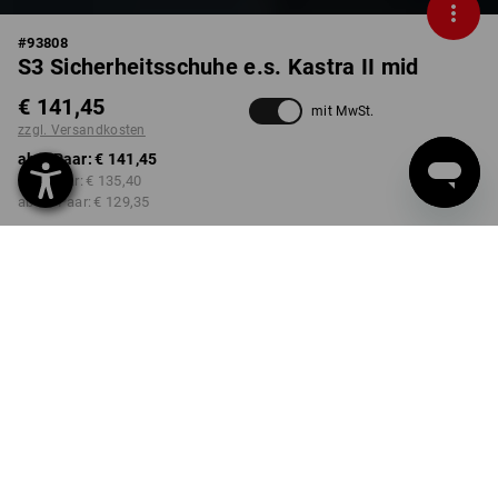
#
93808
S3 Sicherheitsschuhe e.s. Kastra II mid
€ 141,45
mit MwSt.
zzgl. Versandkosten
ab 1 Paar:
€ 141,45
ab 3 Paar:
€ 135,40
ab 10 Paar:
€ 129,35
Lieferzeit ca. 3-5 Werktage
FARBE
GRÖSSE
39
wählen
wählen
schwarz / platin
Mengenrabatt
ab 1 Paar
ab 3 Paar
ab 10 Paar