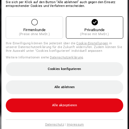
Sie sich per Klick auf den Button “Alle ablehnen” auch gegen den Einsatz
entsprechender Cookies und Verfahren entscheiden.
Firmenkunde
Privatkunde
(Preise ohne MwSt.)
(Preise mit MwSt.)
Ihre Einwilligung können Sie jederzeit über die
Cookie-Einstellungen
in
unserer Datenschutzerklärung für die Zukunft widerrufen. Zudem können Sie
Ihre Auswahl unter "Cookies konfigurieren" individuell anpassen
Weitere Informationen siehe
Datenschutzerklärung
.
Cookies konfigurieren
Alle ablehnen
Alle akzeptieren
Datenschutz
|
Impressum