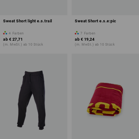
Sweat Short light e.s.trail
Sweat Short e.s.e:pic
4
Farben
7
Farben
ab
€ 27,71
ab
€ 19,24
(m. MwSt.) ab 10 Stück
(m. MwSt.) ab 10 Stück