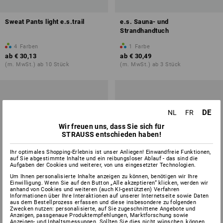
Sweat Pants light e.s.trail
e.s. Sauna- und
Strandhandtuch
4
Farben
1
Farbe
ab
€ 30,13
ab
€ 30,49
(m. MwSt.) ab 10 Stück
(m. MwSt.) ab 3 Stück
DE
NL
FR
Wir freuen uns, dass Sie sich für
STRAUSS entschieden haben!
Ihr optimales Shopping-Erlebnis ist unser Anliegen! Einwandfreie Funktionen,
auf Sie abgestimmte Inhalte und ein reibungsloser Ablauf - das sind die
Aufgaben der Cookies und weiterer, von uns eingesetzter Technologien.
Um Ihnen personalisierte Inhalte anzeigen zu können, benötigen wir Ihre
Einwilligung. Wenn Sie auf den Button „Alle akzeptieren“ klicken, werden wir
anhand von Cookies und weiteren (auch KI-gestützten) Verfahren
Informationen über Ihre Interaktionen auf unserer Internetseite sowie Daten
aus dem Bestellprozess erfassen und diese insbesondere zu folgenden
Zwecken nutzen: personalisierte, auf Sie zugeschnittene Angebote und
Anzeigen, passgenaue Produktempfehlungen, Marktforschung sowie
SALE -41%
Anzeigen- und Inhaltsmessungen. Sollten Sie dies nicht wünschen, können