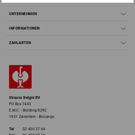
UNTERNEHMEN
INFORMATIONEN
ZAHLARTEN
Strauss België BV
PO Box 7443
E.M.C. - Building 829C
1931 Zaventem - Brucargo
Tel
02 400 27 64