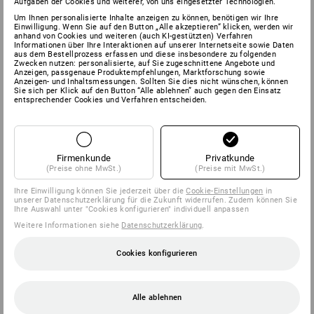
Aufgaben der Cookies und weiterer, von uns eingesetzter Technologien.
Um Ihnen personalisierte Inhalte anzeigen zu können, benötigen wir Ihre
Einwilligung. Wenn Sie auf den Button „Alle akzeptieren“ klicken, werden wir
anhand von Cookies und weiteren (auch KI-gestützten) Verfahren
Informationen über Ihre Interaktionen auf unserer Internetseite sowie Daten
aus dem Bestellprozess erfassen und diese insbesondere zu folgenden
Zwecken nutzen: personalisierte, auf Sie zugeschnittene Angebote und
Anzeigen, passgenaue Produktempfehlungen, Marktforschung sowie
Anzeigen- und Inhaltsmessungen. Sollten Sie dies nicht wünschen, können
Sie sich per Klick auf den Button “Alle ablehnen” auch gegen den Einsatz
entsprechender Cookies und Verfahren entscheiden.
Firmenkunde
Privatkunde
(Preise ohne MwSt.)
(Preise mit MwSt.)
Ihre Einwilligung können Sie jederzeit über die
Cookie-Einstellungen
in
unserer Datenschutzerklärung für die Zukunft widerrufen. Zudem können Sie
Ihre Auswahl unter "Cookies konfigurieren" individuell anpassen
Weitere Informationen siehe
Datenschutzerklärung
.
Cookies konfigurieren
Alle ablehnen