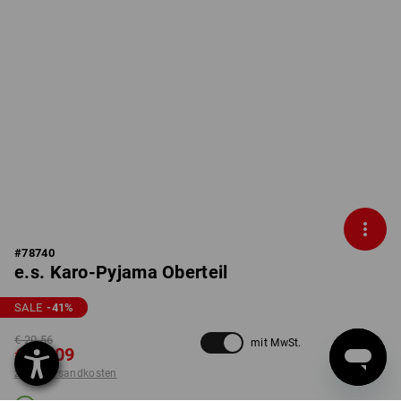
#
78740
e.s. Karo-Pyjama Oberteil
SALE
-41
%
€ 20,56
mit MwSt.
€ 12,09
zzgl. Versandkosten