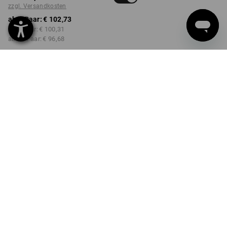
zzgl. Versandkosten
ab 1 Paar:
€ 102,73
ab 3 Paar:
€ 100,31
ab 10 Paar:
€ 96,68
Lieferzeit ca. 3-5 Werktage
FARBE
GRÖSSE
40
wählen
wählen
wüstenbraun
Mengenrabatt
ab 1 Paar
ab 3 Paar
ab 10 Paar
Ersparnis:
Ersparnis:
Ersparnis:
0
%/
Paar
2
%/
Paar
6
%/
Paar