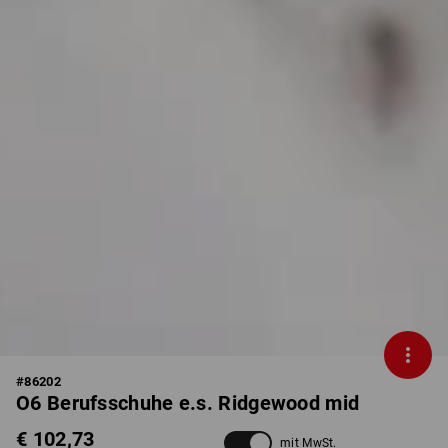
#
86202
O6 Berufsschuhe e.s. Ridgewood mid
€ 102,73
mit MwSt.