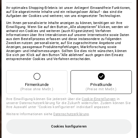
Ihr optimales Shopping-Erlebnis ist unser Anliegen! Einwandfreie Funktionen,
auf Sie abgestimmte Inhalte und ein reibungsloser Ablauf - das sind die
Aufgaben der Cookies und weiterer, von uns eingesetzter Technologien.
Um Ihnen personalisierte Inhalte anzeigen zu können, benötigen wir Ihre
Einwilligung. Wenn Sie auf den Button „Alle akzeptieren“ klicken, werden wir
anhand von Cookies und weiteren (auch KI-gestützten) Verfahren
Informationen über Ihre Interaktionen auf unserer Internetseite sowie Daten
aus dem Bestellprozess erfassen und diese insbesondere zu folgenden
Zwecken nutzen: personalisierte, auf Sie zugeschnittene Angebote und
Anzeigen, passgenaue Produktempfehlungen, Marktforschung sowie
Anzeigen- und Inhaltsmessungen. Sollten Sie dies nicht wünschen, können
Sie sich per Klick auf den Button “Alle ablehnen” auch gegen den Einsatz
entsprechender Cookies und Verfahren entscheiden.
Firmenkunde
Privatkunde
(Preise ohne MwSt.)
(Preise mit MwSt.)
Ihre Einwilligung können Sie jederzeit über die
Cookie-Einstellungen
in
unserer Datenschutzerklärung für die Zukunft widerrufen. Zudem können Sie
Ihre Auswahl unter "Cookies konfigurieren" individuell anpassen
Weitere Informationen siehe
Datenschutzerklärung
.
Cookies konfigurieren