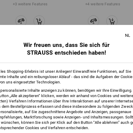
atmungsaktiven Schuhen leitet Schwe
+3 weitere Features
+4 weitere Features
Prinzip Atmungsaktivität greifen.
Klicken Sie auf den Button "Datenblatt
mehr
NL
Datenblatt
Wir freuen uns, dass Sie sich für
Alle Details vergleichen
STRAUSS entschieden haben!
ales Shopping-Erlebnis ist unser Anliegen! Einwandfreie Funktionen, auf Sie
te Inhalte und ein reibungsloser Ablauf - das sind die Aufgaben der Cooki
 von uns eingesetzter Technologien.
TCH
personalisierte Inhalte anzeigen zu können, benötigen wir Ihre Einwilligung
utton „Alle akzeptieren“ klicken, werden wir anhand von Cookies und weiter
zten) Verfahren Informationen über Ihre Interaktionen auf unserer Internets
 dem Bestellprozess erfassen und diese insbesondere zu folgenden Zwec
ersonalisierte, auf Sie zugeschnittene Angebote und Anzeigen, passgenaue
pfehlungen, Marktforschung sowie Anzeigen- und Inhaltsmessungen. Sollt
t wünschen, können Sie sich per Klick auf den Button “Alle ablehnen” auch 
ntsprechender Cookies und Verfahren entscheiden.