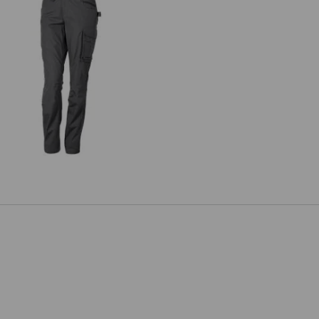
undhose e.s.e:pic ripstop, Damen