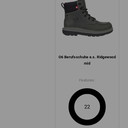
O6 Berufs­schuhe e.s. Ridgewood
mid
Features:
22