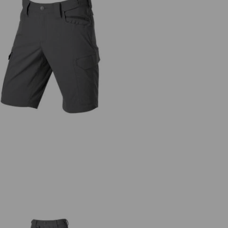
Short e.s.t:aktik light ripstop