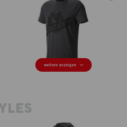
T-Shirt e.s.iconic works
weitere anzeigen
YLES