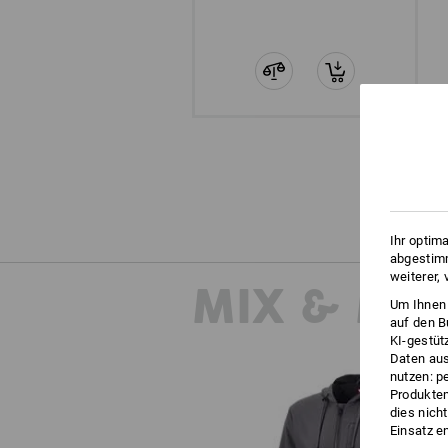
Ihr optim
abgestimm
weiterer,
MIX & MA
Um Ihnen 
auf den B
KI-gestüt
Daten aus
nutzen: p
Produktem
dies nich
Einsatz e