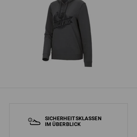
Hoody-Sweatshirt e.s.iconic works,
B
Damen
SICHERHEITSKLASSEN
IM ÜBERBLICK