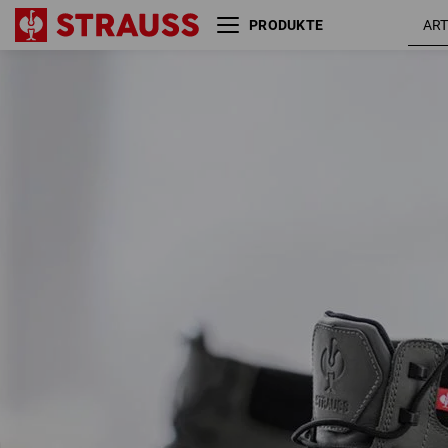
PRODUKTE
O6 Berufsschuhe e.s.
carbon
Ridgewood mid