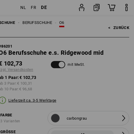
DE
NL
FR
ten
Paar
SCHUHE
BERUFSSCHUHE
O6
<   
ZURÜCK
#
86201
O6 Berufsschuhe e.s. Ridgewood mid
€ 102,73
mit MwSt.
zzgl. Versandkosten
ab 1 Paar:
€ 102,73
ab 3 Paar:
€ 100,31
ab 10 Paar:
€ 96,68
Lieferzeit ca. 3-5 Werktage
FARBE
carbongrau
3 Varianten
GRÖSSE