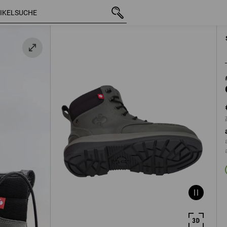
mit MwSt.
€ 102,73
40
grau
zzgl. Versandkos