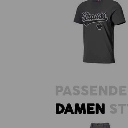
T-Shirt e.s.e:pic
PASSENDE
DAMEN
ST