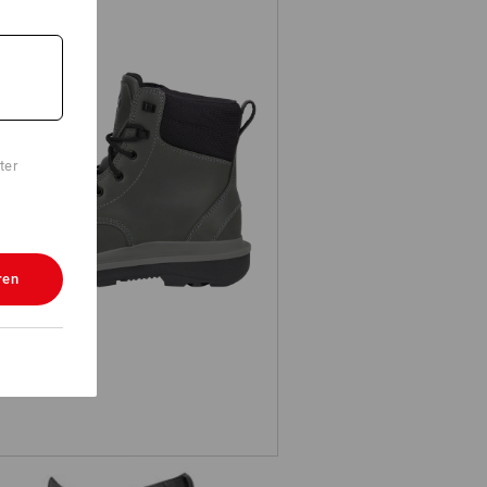
ter
Berufsschuhe e.s. Ridgewood mid
ren