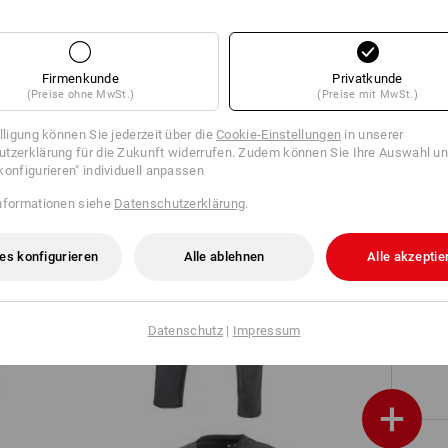
Sweat Short e.s.e:pic
Firmenkunde
Privatkunde
(Preise ohne MwSt.)
(Preise mit MwSt.)
illigung können Sie jederzeit über die
Cookie-Einstellungen
in unserer
tzerklärung für die Zukunft widerrufen. Zudem können Sie Ihre Auswahl un
O6 
konfigurieren" individuell anpassen
nformationen siehe
Datenschutzerklärung
.
es konfigurieren
Alle ablehnen
Alle akzeptie
Bundhose e.s.iconic
Datenschutz
|
Impressum
+