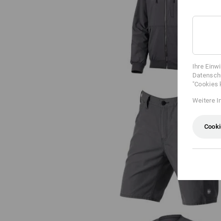
Kapuzenjacke e.s.iconic
Ihre Einw
Datenschu
"Cookies 
Weitere I
Cooki
Short e.s.iconic