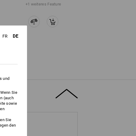
iß wirkungsvoll nach außen. So kann das
+1 weiteres Feature
" für weitere Informationen.
DE
FR
es und
. Wenn Sie
en (auch
eite sowie
ken
en Sie
gegen den