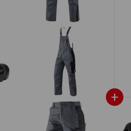
 II
Latzhose e.s.active
+