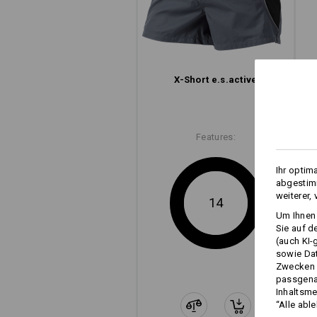
X-Short e.s.​active
Features:
Ihr optim
abgestimm
weiterer,
14
Um Ihnen 
Sie auf d
(auch KI-
sowie Da
Zwecken n
passgena
Inhaltsme
“Alle abl