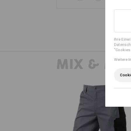
Ihre Einw
Datenschu
"Cookies 
MIX & MA
Weitere I
Cooki
Short e.s.active