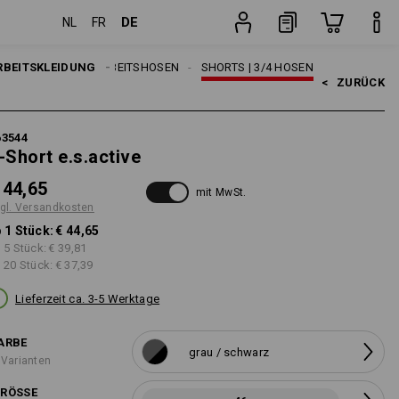
DE
NL
FR
Stück
RBEITSKLEIDUNG
HERREN
ARBEITSHOSEN
SHORTS | 3/4 HOSEN
<   
ZURÜCK
63544
-Short e.s.active
 44,65
mit MwSt.
gl. Versandkosten
 1 Stück:
€ 44,65
 5 Stück:
€ 39,81
 20 Stück:
€ 37,39
Lieferzeit ca. 3-5 Werktage
ARBE
grau / schwarz
 Varianten
RÖSSE