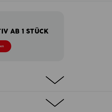
V AB 1 STÜCK
ten
ETAILS
EXTRAS