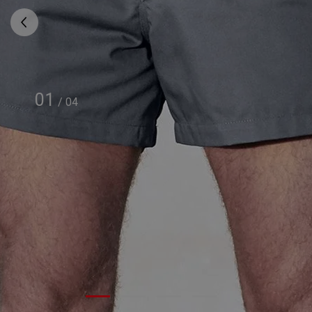
01
/
04