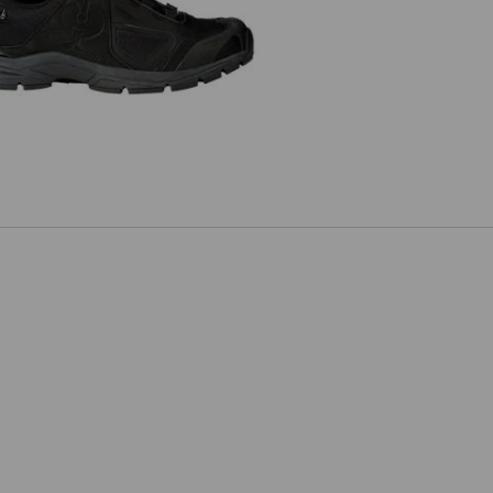
O2 Berufsschuhe e.s. Minkar II