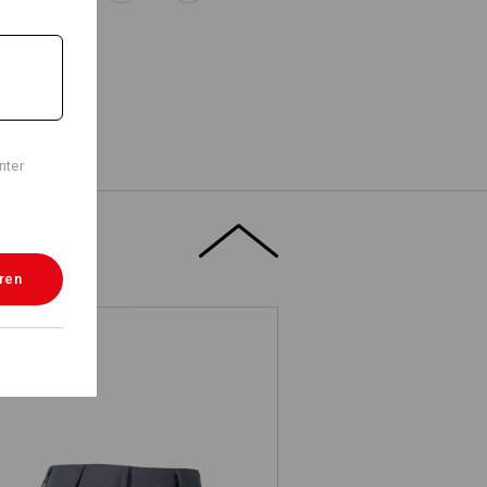
nter
eren