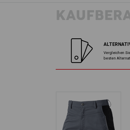
KAUFBER
DER BUND, DER B
Elastisch und bequem: Das 
ALTERNATI
für bequemen Sitz und biet
Vergleichen Sie
besten Alterna