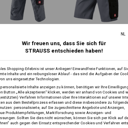
Personalisierung:
mehr
Selbst gestalten
Piratenhose e.s.​active
Short e.s.​active
NL
Wir freuen uns, dass Sie sich für
STRAUSS entschieden haben!
Gleiche Features:
Gleiche Features:
ales Shopping-Erlebnis ist unser Anliegen! Einwandfreie Funktionen, auf Si
te Inhalte und ein reibungsloser Ablauf - das sind die Aufgaben der Coo
 von uns eingesetzter Technologien.
13
13
personalisierte Inhalte anzeigen zu können, benötigen wir Ihre Einwilligu
en Button „Alle akzeptieren“ klicken, werden wir anhand von Cookies und w
gestützten) Verfahren Informationen über Ihre Interaktionen auf unserer Int
ten aus dem Bestellprozess erfassen und diese insbesondere zu folgend
+3 weitere Features
+3 weitere Features
utzen: personalisierte, auf Sie zugeschnittene Angebote und Anzeigen,
ue Produktempfehlungen, Marktforschung sowie Anzeigen- und
ssungen. Sollten Sie dies nicht wünschen, können Sie sich per Klick auf d
ehnen” auch gegen den Einsatz entsprechender Cookies und Verfahren ent