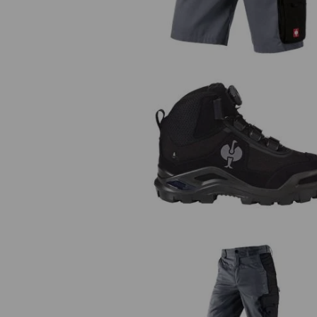
S3 Sicherheitsschuhe e.s. Kastra
mid