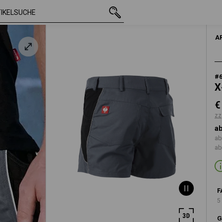
mit MwSt.
€ 44,65
46
zzgl. Versandkosten
A
#
X
€
zz
ab
ab
ab
F
5
G