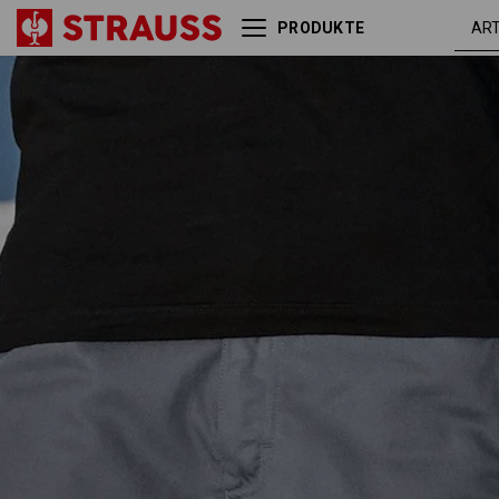
PRODUKTE
grau /
X-Short e.s.active
schwarz