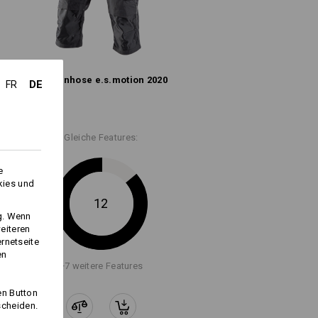
Logoservice
Piratenhose e.s.​motion 2020
DE
FR
Gleiche Features:
e
kies und
12
ng. Wenn
eiteren
ernetseite
en
+7 weitere Features
en Button
scheiden.