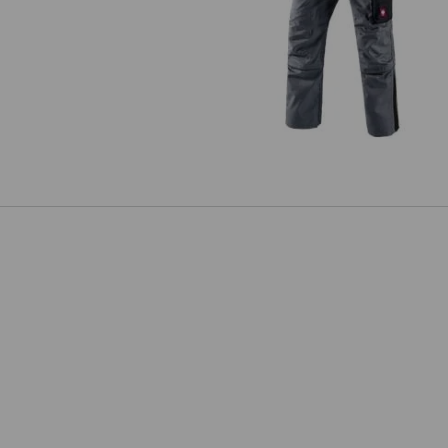
Zip-Off Bundhose e.s.active