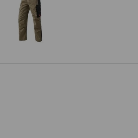
Latzhose e.s.active