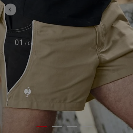
01
/
04