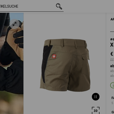
mit MwSt.
€ 44,65
46
zzgl. Versandkosten
A
#
X
€
zz
ab
ab
ab
F
5
G