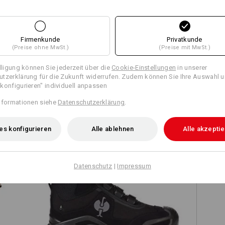
Firmenkunde
Privatkunde
Alle Details vergleichen
(Preise ohne MwSt.)
(Preise mit MwSt.)
illigung können Sie jederzeit über die
Cookie-Einstellungen
in unserer
tzerklärung für die Zukunft widerrufen. Zudem können Sie Ihre Auswahl u
konfigurieren" individuell anpassen
TCH
nformationen siehe
Datenschutzerklärung
.
es konfigurieren
Alle ablehnen
Alle akzepti
Datenschutz
|
Impressum
S3 Sicherheitsschuhe e.s. Kastra II
mid