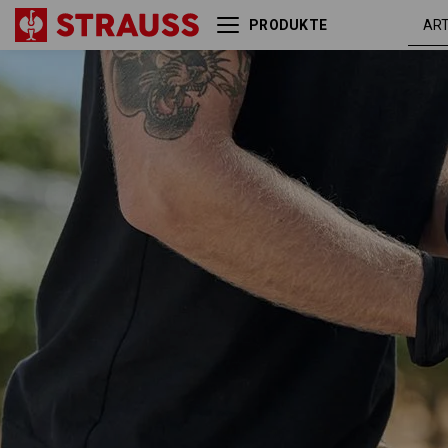
PRODUKTE
khaki /
X-Short e.s.active
schwarz