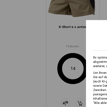
X-Short e.s.​active
Features:
Ihr optim
abgestimm
weiterer,
14
Um Ihnen 
Sie auf d
(auch KI-
sowie Da
Zwecken n
passgena
Inhaltsme
“Alle abl