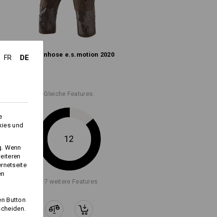
Logoservice
Piratenhose e.s.​motion 2020
DE
FR
Gleiche Features:
e
kies und
12
ng. Wenn
eiteren
ernetseite
en
+7 weitere Features
en Button
scheiden.