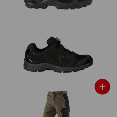
O2 Berufsschuhe e.s. Minkar II
+