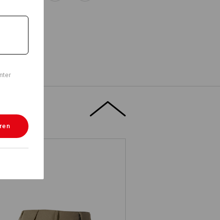
nter
eren