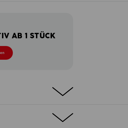
V AB 1 STÜCK
ten
ETAILS
EXTRAS