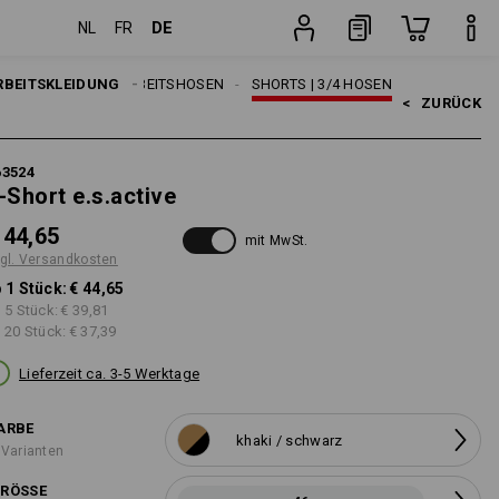
DE
NL
FR
Stück
RBEITSKLEIDUNG
HERREN
ARBEITSHOSEN
SHORTS | 3/4 HOSEN
<   
ZURÜCK
63524
-Short e.s.active
 44,65
mit MwSt.
gl. Versandkosten
 1 Stück:
€ 44,65
 5 Stück:
€ 39,81
 20 Stück:
€ 37,39
Lieferzeit ca. 3-5 Werktage
ARBE
khaki / schwarz
 Varianten
RÖSSE