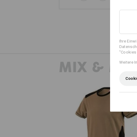
Ihre Einw
Datenschu
"Cookies 
MIX & MA
Weitere I
Cooki
T-Shirt cotton e.s.active