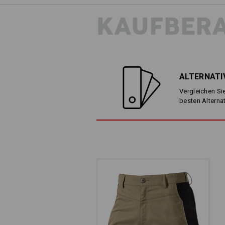
KAUFBER
DER BUND, DER B
Elastisch und bequem: Das 
ALTERNATI
für bequemen Sitz und biet
Vergleichen Sie
besten Alterna