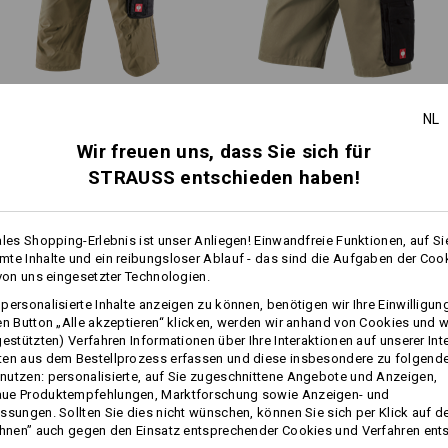
Personalisierung:
mehr
Selbst gestalten
Piratenhose e.s.​active
Short e.s.​active
NL
Wir freuen uns, dass Sie sich für
STRAUSS entschieden haben!
Gleiche Features:
Gleiche Features:
ales Shopping-Erlebnis ist unser Anliegen! Einwandfreie Funktionen, auf Si
te Inhalte und ein reibungsloser Ablauf - das sind die Aufgaben der Coo
 von uns eingesetzter Technologien.
13
13
personalisierte Inhalte anzeigen zu können, benötigen wir Ihre Einwilligu
en Button „Alle akzeptieren“ klicken, werden wir anhand von Cookies und w
gestützten) Verfahren Informationen über Ihre Interaktionen auf unserer Int
ten aus dem Bestellprozess erfassen und diese insbesondere zu folgend
+3 weitere Features
+3 weitere Features
utzen: personalisierte, auf Sie zugeschnittene Angebote und Anzeigen,
ue Produktempfehlungen, Marktforschung sowie Anzeigen- und
ssungen. Sollten Sie dies nicht wünschen, können Sie sich per Klick auf d
ehnen” auch gegen den Einsatz entsprechender Cookies und Verfahren ent