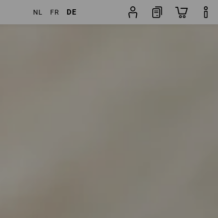
DE
NL
FR
ter
Beliebtheit
Hosenfinder