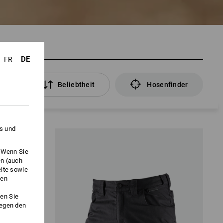
DE
FR
ter
Beliebtheit
Hosenfinder
es und
. Wenn Sie
en (auch
eite sowie
ken
en Sie
gegen den