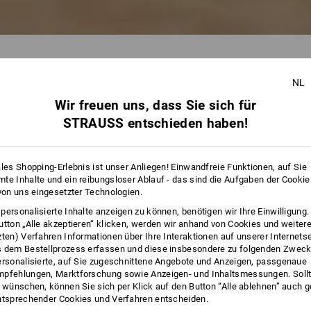
3/4 HOSEN
NL
Wir freuen uns, dass Sie sich für
41 Artikel
weitere Fil
STRAUSS entschieden haben!
ales Shopping-Erlebnis ist unser Anliegen! Einwandfreie Funktionen, auf Sie
te Inhalte und ein reibungsloser Ablauf - das sind die Aufgaben der Cooki
 von uns eingesetzter Technologien.
personalisierte Inhalte anzeigen zu können, benötigen wir Ihre Einwilligung
utton „Alle akzeptieren“ klicken, werden wir anhand von Cookies und weiter
zten) Verfahren Informationen über Ihre Interaktionen auf unserer Internets
 dem Bestellprozess erfassen und diese insbesondere zu folgenden Zwec
ersonalisierte, auf Sie zugeschnittene Angebote und Anzeigen, passgenaue
pfehlungen, Marktforschung sowie Anzeigen- und Inhaltsmessungen. Sollt
t wünschen, können Sie sich per Klick auf den Button “Alle ablehnen” auch 
ntsprechender Cookies und Verfahren entscheiden.