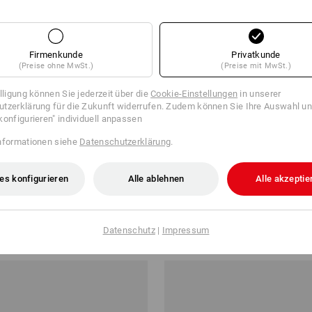
Firmenkunde
Privatkunde
(Preise ohne MwSt.)
(Preise mit MwSt.)
illigung können Sie jederzeit über die
Cookie-Einstellungen
in unserer
tzerklärung für die Zukunft widerrufen. Zudem können Sie Ihre Auswahl un
konfigurieren" individuell anpassen
nformationen siehe
Datenschutzerklärung
.
es konfigurieren
Alle ablehnen
Alle akzeptie
 e.s.vintage
Short e.s.motion
ab
€ 44,65
Datenschutz
|
Impressum
b 10 Stück
5
Farben
(m. MwSt.) ab 20 Stück