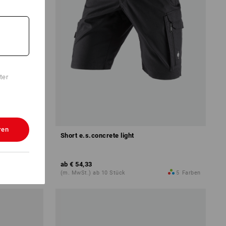
ter
ren
Short e.s.concrete light
ab
€ 54,33
13
Farben
(m. MwSt.) ab 10 Stück
5
Farben