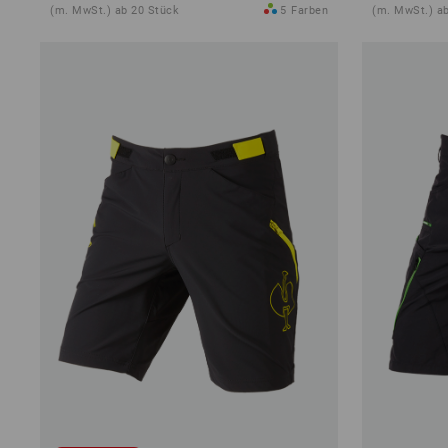
(m. MwSt.) ab 20 Stück
5
Farben
(m. MwSt.) a