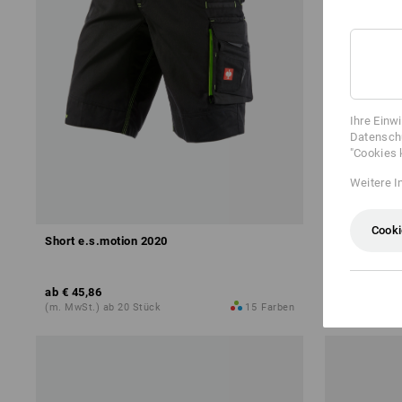
Ihre Einw
Datenschu
"Cookies 
Weitere I
Cooki
Short e.s.motion 2020
Cargo-Short
ab
€ 45,86
ab
€ 60,38
(m. MwSt.) ab 20 Stück
15
Farben
(m. MwSt.) a