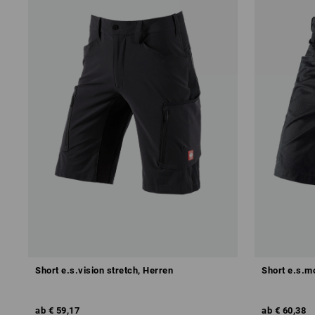
Short e.s.vision stretch, Herren
Short e.s.mo
ab
€ 59,17
ab
€ 60,38