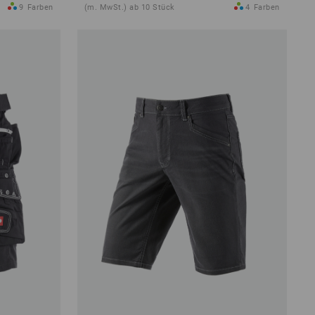
9
Farben
(m. MwSt.) ab 10 Stück
4
Farben