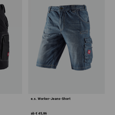
e.s. Worker-Jeans-Short
ab
€ 45,86