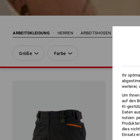
ARBEITSKLEIDUNG
HERREN
ARBEITSHOSEN
SHORTS | 
Größe
Farbe
Ihr optim
abgestimm
weiterer,
Um Ihnen 
auf den B
KI-gestüt
Daten aus
nutzen: p
Produktem
dies nich
Einsatz e