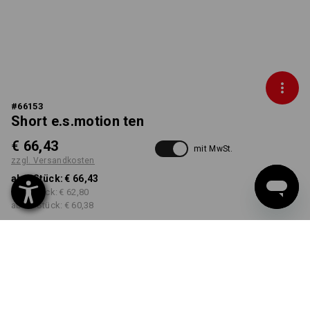
#
66153
Short e.s.motion ten
€ 66,43
mit MwSt.
zzgl. Versandkosten
ab 1 Stück:
€ 66,43
ab 3 Stück:
€ 62,80
ab 10 Stück:
€ 60,38
Lieferzeit ca. 3-5 Werktage
FARBE
GRÖSSE
44
wählen
wählen