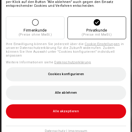
per Klick auf den Button “Alle ablehnen” auch gegen den Einsatz
entsprechender Cookies und Verfahren entscheiden.
Firmenkunde
Privatkunde
(Preise ohne MwSt.)
(Preise mit MwSt.)
Ihre Einwilligung können Sie jederzeit über die
Cookie-Einstellungen
in
unserer Datenschutzerklärung für die Zukunft widerrufen. Zudem
können Sie Ihre Auswahl unter "Cookies konfigurieren" individuell
anpassen
Weitere Informationen siehe
Datenschutzerklärung
.
Cookies konfigurieren
Alle ablehnen
Alle akzeptieren
Datenschutz
|
Impressum