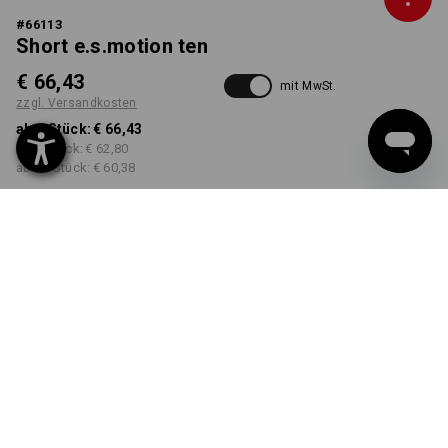
#
66113
Short e.s.motion ten
€ 66,43
mit MwSt.
zzgl. Versandkosten
ab 1 Stück:
€ 66,43
ab 3 Stück:
€ 62,80
ab 10 Stück:
€ 60,38
Lieferzeit ca. 3-5 Werktage
FARBE
GRÖSSE
44
wählen
wählen
granit
Mengenrabatt
ab 1 Stück
ab 3 Stück
ab 10 Stück
Ersparnis:
Ersparnis:
Ersparnis: